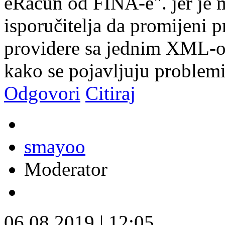
eRačun od FINA-e". jer je m
isporučitelja da promijeni p
providere sa jednim XML-om
kako se pojavljuju problem
Odgovori
Citiraj
smayoo
Moderator
06.08.2019
|
12:05