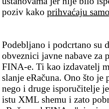
ustanovama jer nije bilo is
poziv kako
prihvaćaju sam
Podebljano i podcrtano su dv
obveznici javne nabave za 
FINA-e. Ti kao izdavatelj mo
slanje eRačuna. Ono što je 
nego i druge isporučitelje j
istu XML shemu i zato pobr