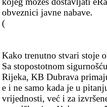
kojeg možeš dostavljati eRa
obveznici javne nabave.
(
Kako trenutno stvari stoje o
Sa stopostotnom sigurnošću
Rijeka, KB Dubrava primaju
e i ne samo kada je u pitanj
vrijednosti, već i za izvrše