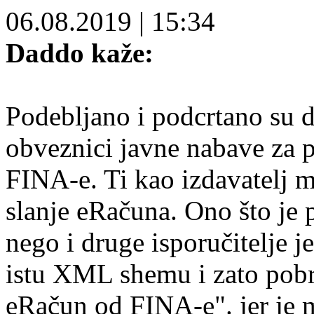
06.08.2019
|
15:34
Daddo kaže:
Podebljano i podcrtano su dv
obveznici javne nabave za 
FINA-e. Ti kao izdavatelj mo
slanje eRačuna. Ono što je 
nego i druge isporučitelje j
istu XML shemu i zato pobr
eRačun od FINA-e". jer je m