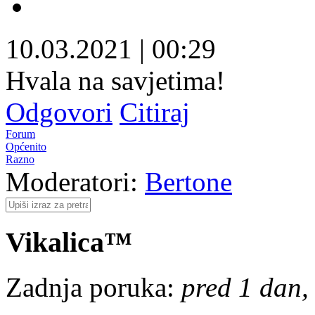
10.03.2021
|
00:29
Hvala na savjetima!
Odgovori
Citiraj
Forum
Općenito
Razno
Moderatori:
Bertone
Vikalica™
Zadnja poruka:
pred 1 dan, 