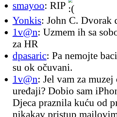
smayoo
: RIP
Yonkis
: John C. Dvorak 
1v@n
: Uzmem ih sa sob
za HR
dpasaric
: Pa nemojte baci
su ok očuvani.
1v@n
: Jel vam za muzej
uređaji? Dobio sam iPhone
Djeca praznila kuću od p
nikakav pristup mailovi