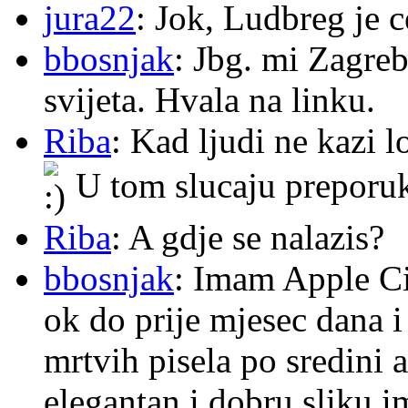
jura22
: Jok, Ludbreg je c
bbosnjak
: Jbg. mi Zagre
svijeta. Hvala na linku.
Riba
: Kad ljudi ne kazi 
U tom slucaju preporu
Riba
: A gdje se nalazis?
bbosnjak
: Imam Apple Ci
ok do prije mjesec dana i
mrtvih pisela po sredini a
elegantan i dobru sliku im