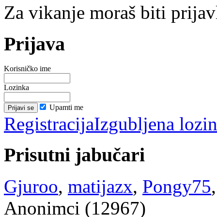
Za vikanje moraš biti prijav
Prijava
Korisničko ime
Lozinka
Upamti me
Registracija
Izgubljena lozi
Prisutni jabučari
Gjuroo
,
matijazx
,
Pongy75
Anonimci (12967)