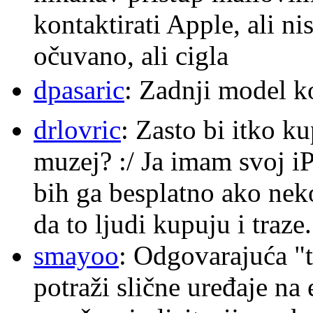
kontaktirati Apple, ali ni
očuvano, ali cigla
dpasaric
: Zadnji model k
drlovric
: Zasto bi itko k
muzej? :/ Ja imam svoj i
bih ga besplatno ako nek
da to ljudi kupuju i traze.
smayoo
: Odgovarajuća "t
potraži slične uređaje na