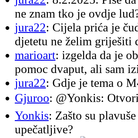
ne znam tko je ovdje lud
jura22
: Cijela prića je č
djetetu ne želim griješiti
marioart
: izgelda da je o
pomoc dvaput, ali sam izi
jura22
: Gdje je tema o 
Gjuroo
: @Yonkis: Otvori
Yonkis
: Zašto su plavuše
upečatljive?