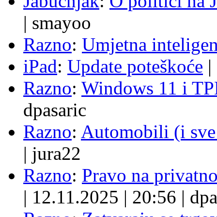
Jabučnjak
:
O politici na 
|
smayoo
Razno
:
Umjetna inteligen
iPad
:
Update poteškoće
|
Razno
:
Windows 11 i TP
dpasaric
Razno
:
Automobili (i sve
|
jura22
Razno
:
Pravo na privatno
|
12.11.2025
|
20:56
|
dpa