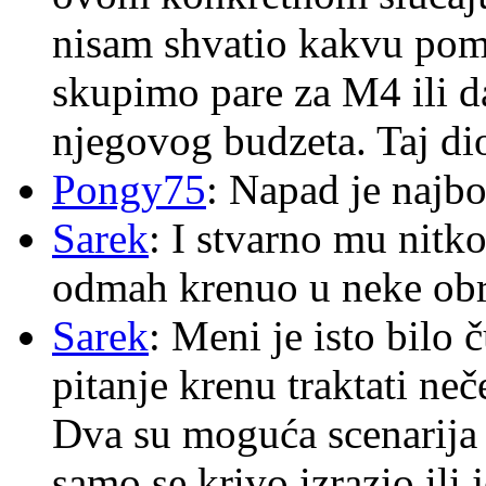
nisam shvatio kakvu pom
skupimo pare za M4 ili 
njegovog budzeta. Taj dio
Pongy75
: Napad je najbo
Sarek
: I stvarno mu nitko
odmah krenuo u neke ob
Sarek
: Meni je isto bilo
pitanje krenu traktati ne
Dva su moguća scenarija 
samo se krivo izrazio ili