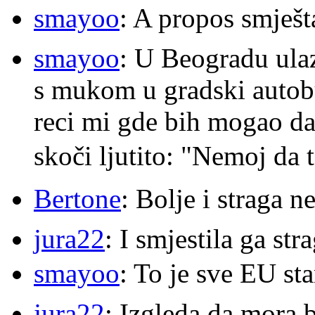
smayoo
: A propos smješt
smayoo
: U Beogradu ulaz
s mukom u gradski autobu
reci mi gde bih mogao da 
skoči ljutito: "Nemoj da 
Bertone
: Bolje i straga 
jura22
: I smjestila ga str
smayoo
: To je sve EU s
jura22
: Izgleda da mora b