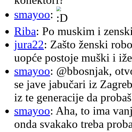
smayoo
:
Riba
: Po muskim i zensk
jura22
: Zašto ženski robo
uopće postoje muški i iže
smayoo
: @bbosnjak, otvo
se jave jabučari iz Zagre
iz te generacije da proba
smayoo
: Aha, to ima van
onda svakako treba proba