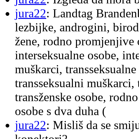
jura22
: Landtag Brandenb
lezbijke, androgini, biro
žene, rodno promjenjive 
interseksualne osobe, int
muškarci, transseksualne 
transseksualni muškarci,
transženske osobe, rodno
osobe s dva duha (
jura22
: Misliš da se smij
konektori?