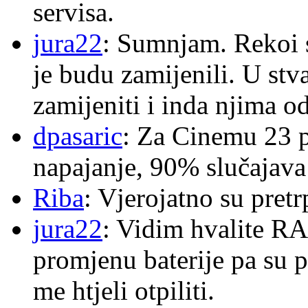
servisa.
jura22
: Sumnjam. Rekoi s
je budu zamijenili. U stva
zamijeniti i inda njima o
dpasaric
: Za Cinemu 23 p
napajanje, 90% slučajava
Riba
: Vjerojatno su pretr
jura22
: Vidim hvalite RA
promjenu baterije pa su p
me htjeli otpiliti.