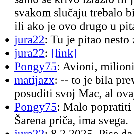
svakom slučaju trebalo b
ili ako je ovo drugo u pi
jura22
: Tu je pitao nes
jura22
:
[link]
Pongy75
: Avioni, milion
matijazx
: -- to je bila p
posuditi svoj Mac, al ova
Pongy75
: Malo popratiti
Šarena priča, ima svega.
jura22
: 8.2.2025. Pise d