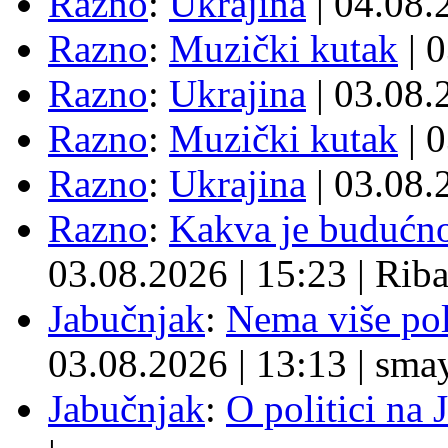
Razno
:
Ukrajina
| 04.08
Razno
:
Muzički kutak
| 
Razno
:
Ukrajina
| 03.08
Razno
:
Muzički kutak
| 
Razno
:
Ukrajina
| 03.08
Razno
:
Kakva je budućno
03.08.2026
|
15:23
|
Rib
Jabučnjak
:
Nema više pol
03.08.2026
|
13:13
|
sma
Jabučnjak
:
O politici na 