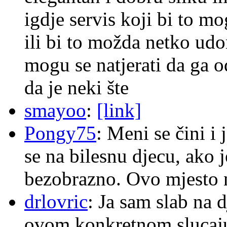
igdje servis koji bi to m
ili bi to možda netko ud
mogu se natjerati da ga
da je neki šte
smayoo
:
[link]
Pongy75
: Meni se čini i
se na bilesnu djecu, ako j
bezobrazno. Ovo mjesto n
drlovric
: Ja sam slab na 
ovom konkretnom slucaju