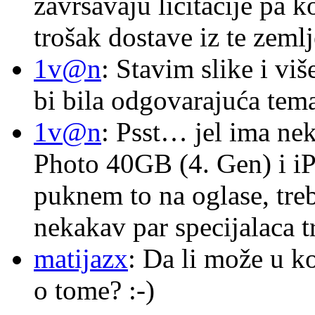
završavaju licitacije pa k
trošak dostave iz te zemlj
1v@n
: Stavim slike i vi
bi bila odgovarajuća tema
1v@n
: Psst… jel ima ne
Photo 40GB (4. Gen) i i
puknem to na oglase, tre
nekakav par specijalaca
matijazx
: Da li može u k
o tome? :-)