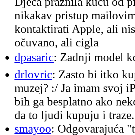
Djeca praznila kuću od p
nikakav pristup mailovi
kontaktirati Apple, ali ni
očuvano, ali cigla
dpasaric
: Zadnji model k
drlovric
: Zasto bi itko k
muzej? :/ Ja imam svoj i
bih ga besplatno ako nek
da to ljudi kupuju i traze.
smayoo
: Odgovarajuća "t