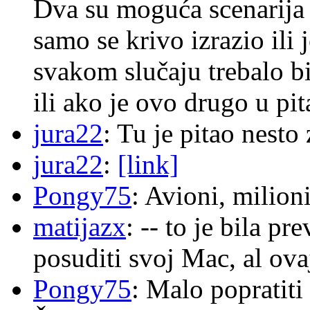
Dva su moguća scenarija 
samo se krivo izrazio ili
svakom slučaju trebalo b
ili ako je ovo drugo u pi
jura22
: Tu je pitao nes
jura22
:
[link]
Pongy75
: Avioni, milion
matijazx
: -- to je bila p
posuditi svoj Mac, al ova
Pongy75
: Malo popratiti