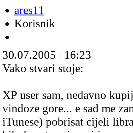
ares11
Korisnik
30.07.2005
|
16:23
Vako stvari stoje:
XP user sam, nedavno kupijo
vindoze gore... e sad me za
iTunese) pobrisat cijeli libr