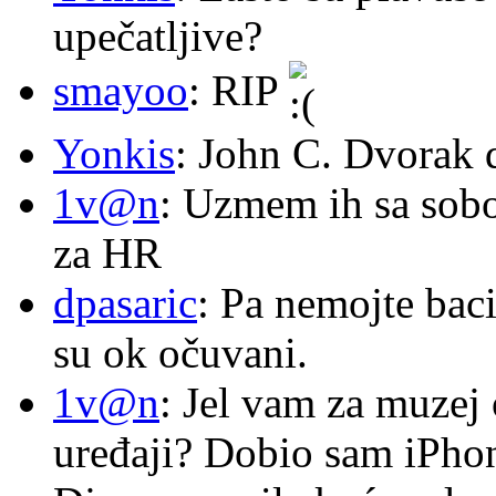
upečatljive?
smayoo
: RIP
Yonkis
: John C. Dvorak 
1v@n
: Uzmem ih sa sob
za HR
dpasaric
: Pa nemojte baci
su ok očuvani.
1v@n
: Jel vam za muzej
uređaji? Dobio sam iPhone