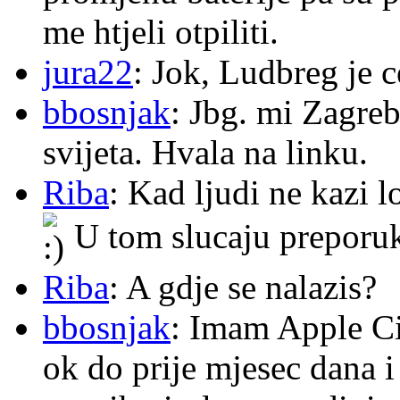
me htjeli otpiliti.
jura22
: Jok, Ludbreg je c
bbosnjak
: Jbg. mi Zagre
svijeta. Hvala na linku.
Riba
: Kad ljudi ne kazi 
U tom slucaju preporu
Riba
: A gdje se nalazis?
bbosnjak
: Imam Apple Ci
ok do prije mjesec dana i