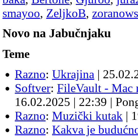
smayoo
,
ZeljkoB
,
zoranow
Novo na Jabučnjaku
Teme
Razno
:
Ukrajina
|
25.02.
Softver
:
FileVault - Ma
16.02.2025
|
22:39
|
Pon
Razno
:
Muzički kutak
|
1
Razno
:
Kakva je budućno