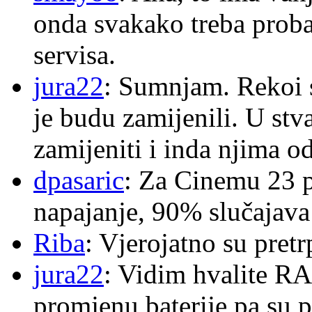
onda svakako treba proba
servisa.
jura22
: Sumnjam. Rekoi s
je budu zamijenili. U stva
zamijeniti i inda njima o
dpasaric
: Za Cinemu 23 p
napajanje, 90% slučajava
Riba
: Vjerojatno su pretr
jura22
: Vidim hvalite RA
promjenu baterije pa su p