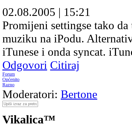
02.08.2005
|
15:21
Promijeni settingse tako da
muziku na iPodu. Alternativ
iTunese i onda syncat. iTunes
Odgovori
Citiraj
Forum
Općenito
Razno
Moderatori:
Bertone
Vikalica™