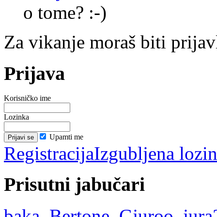
o tome? :-)
Za vikanje moraš biti prijav
Prijava
Korisničko ime
Lozinka
Upamti me
Registracija
Izgubljena lozi
Prisutni jabučari
baka
,
Bertone
,
Gjuroo
,
jura