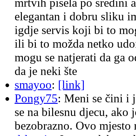
mrtvih pisela po sredini a
elegantan i dobru sliku im
igdje servis koji bi to m
ili bi to možda netko ud
mogu se natjerati da ga
da je neki šte
smayoo
:
[link]
Pongy75
: Meni se čini i
se na bilesnu djecu, ako j
bezobrazno. Ovo mjesto n