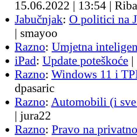
15.06.2022
|
13:54
|
Rib
Jabučnjak
:
O politici na 
|
smayoo
Razno
:
Umjetna inteligen
iPad
:
Update poteškoće
|
Razno
:
Windows 11 i TP
dpasaric
Razno
:
Automobili (i sve
|
jura22
Razno
:
Pravo na privatno