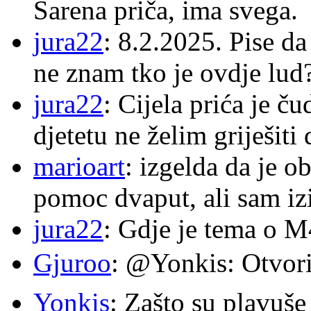
Šarena priča, ima svega.
jura22
: 8.2.2025. Pise d
ne znam tko je ovdje lud
jura22
: Cijela prića je č
djetetu ne želim griješiti
marioart
: izgelda da je o
pomoc dvaput, ali sam izi
jura22
: Gdje je tema o 
Gjuroo
: @Yonkis: Otvori
Yonkis
: Zašto su plavuše