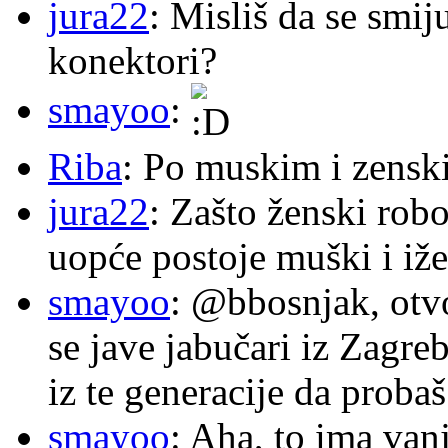
jura22
: Misliš da se smij
konektori?
smayoo
:
Riba
: Po muskim i zensk
jura22
: Zašto ženski robo
uopće postoje muški i iže
smayoo
: @bbosnjak, otvo
se jave jabučari iz Zagre
iz te generacije da proba
smayoo
: Aha, to ima van