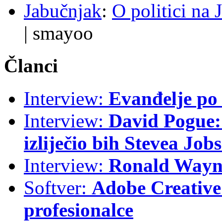
Jabučnjak
:
O politici na 
|
smayoo
Članci
Interview:
Evanđelje p
Interview:
David Pogue: 
izliječio bih Stevea Job
Interview:
Ronald Wayne
Softver:
Adobe Creative 
profesionalce