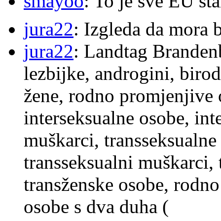
smayoo
: To je sve EU s
jura22
: Izgleda da mora b
jura22
: Landtag Brandenb
lezbijke, androgini, biro
žene, rodno promjenjive 
interseksualne osobe, int
muškarci, transseksualne 
transseksualni muškarci,
transženske osobe, rodno
osobe s dva duha (