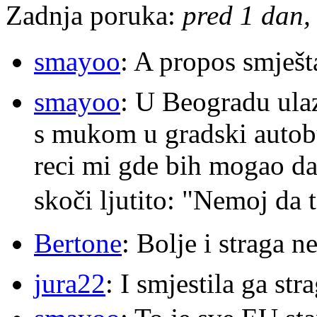
Zadnja poruka:
pred 1 dan, 
smayoo
: A propos smješt
smayoo
: U Beogradu ulaz
s mukom u gradski autobu
reci mi gde bih mogao da 
skoči ljutito: "Nemoj da 
Bertone
: Bolje i straga 
jura22
: I smjestila ga str