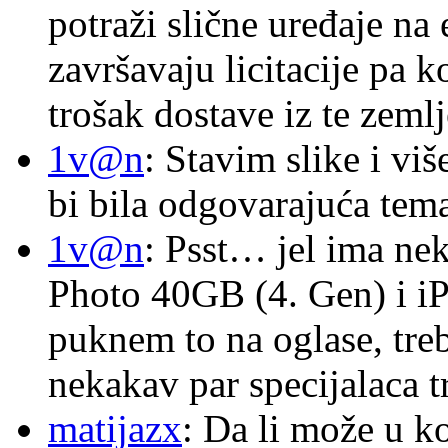
potraži slične uređaje na
završavaju licitacije pa k
trošak dostave iz te zemlj
1v@n
: Stavim slike i vi
bi bila odgovarajuća tema
1v@n
: Psst… jel ima ne
Photo 40GB (4. Gen) i i
puknem to na oglase, tre
nekakav par specijalaca
matijazx
: Da li može u k