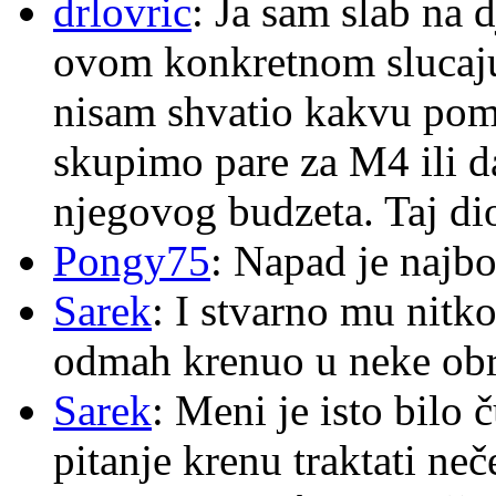
drlovric
: Ja sam slab na 
ovom konkretnom slucaju
nisam shvatio kakvu pom
skupimo pare za M4 ili 
njegovog budzeta. Taj dio
Pongy75
: Napad je najbo
Sarek
: I stvarno mu nitko
odmah krenuo u neke ob
Sarek
: Meni je isto bilo
pitanje krenu traktati ne