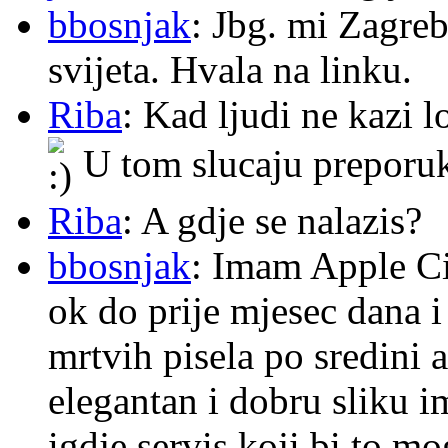
bbosnjak
: Jbg. mi Zagre
svijeta. Hvala na linku.
Riba
: Kad ljudi ne kazi 
U tom slucaju preporu
Riba
: A gdje se nalazis?
bbosnjak
: Imam Apple Ci
ok do prije mjesec dana i
mrtvih pisela po sredini a
elegantan i dobru sliku im
igdje servis koji bi to m