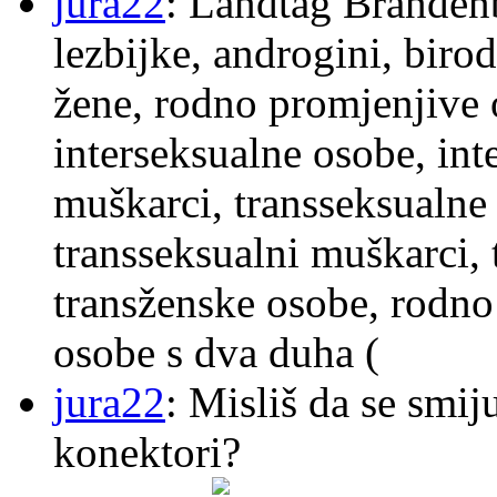
jura22
: Landtag Brandenb
lezbijke, androgini, biro
žene, rodno promjenjive 
interseksualne osobe, int
muškarci, transseksualne 
transseksualni muškarci,
transženske osobe, rodno
osobe s dva duha (
jura22
: Misliš da se smij
konektori?