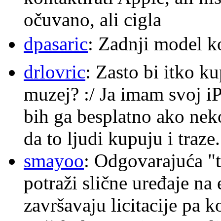
očuvano, ali cigla
dpasaric
: Zadnji model k
drlovric
: Zasto bi itko k
muzej? :/ Ja imam svoj i
bih ga besplatno ako nek
da to ljudi kupuju i traze.
smayoo
: Odgovarajuća "t
potraži slične uređaje na
završavaju licitacije pa k