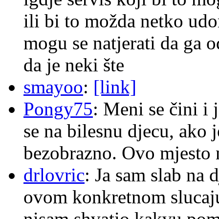
ili bi to možda netko ud
mogu se natjerati da ga
da je neki šte
smayoo
:
[link]
Pongy75
: Meni se čini i
se na bilesnu djecu, ako j
bezobrazno. Ovo mjesto n
drlovric
: Ja sam slab na 
ovom konkretnom slucaju
nisam shvatio kakvu pom