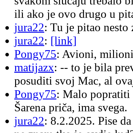
svakom slučaju trebalo b
ili ako je ovo drugo u pi
jura22
: Tu je pitao nes
jura22
:
[link]
Pongy75
: Avioni, milion
matijazx
: -- to je bila p
posuditi svoj Mac, al ova
Pongy75
: Malo popratiti
Šarena priča, ima svega.
jura22
: 8.2.2025. Pise d