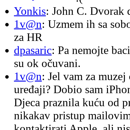
Yonkis
: John C. Dvorak 
1v@n
: Uzmem ih sa sob
za HR
dpasaric
: Pa nemojte baci
su ok očuvani.
1v@n
: Jel vam za muzej
uređaji? Dobio sam iPhone
Djeca praznila kuću od p
nikakav pristup mailovi
kontaktirati Apple, ali ni