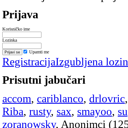
Prijava
Korisničko ime
Lozinka
Upamti me
Registracija
Izgubljena lozi
Prisutni jabučari
accom
,
cariblanco
,
drlovric
Riba
,
rusty
,
sax
,
smayoo
,
su
zoranowsky
, Anonimci (12