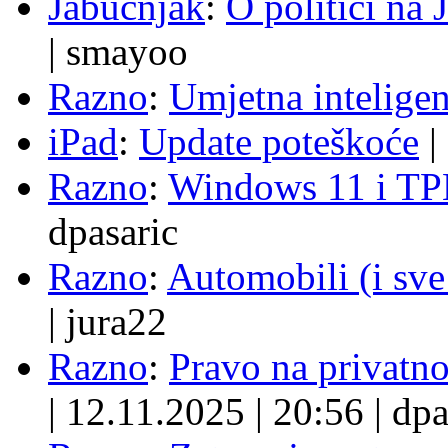
Jabučnjak
:
O politici na 
|
smayoo
Razno
:
Umjetna inteligen
iPad
:
Update poteškoće
|
Razno
:
Windows 11 i TP
dpasaric
Razno
:
Automobili (i sve
|
jura22
Razno
:
Pravo na privatno
|
12.11.2025
|
20:56
|
dpa