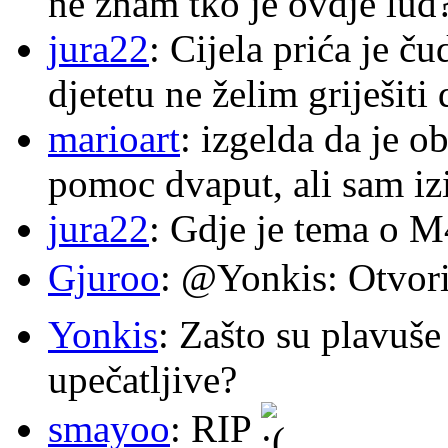
ne znam tko je ovdje lud
jura22
: Cijela prića je č
djetetu ne želim griješiti
marioart
: izgelda da je o
pomoc dvaput, ali sam izi
jura22
: Gdje je tema o 
Gjuroo
: @Yonkis: Otvori
Yonkis
: Zašto su plavuše
upečatljive?
smayoo
: RIP