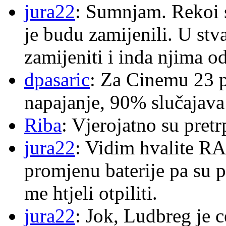
jura22
: Sumnjam. Rekoi s
je budu zamijenili. U stva
zamijeniti i inda njima o
dpasaric
: Za Cinemu 23 p
napajanje, 90% slučajava
Riba
: Vjerojatno su pretr
jura22
: Vidim hvalite RA
promjenu baterije pa su p
me htjeli otpiliti.
jura22
: Jok, Ludbreg je c