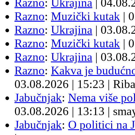
Razno
:
Ukrajina
| 04.08
Razno
:
Muzički kutak
| 
Razno
:
Ukrajina
| 03.08
Razno
:
Muzički kutak
| 
Razno
:
Ukrajina
| 03.08
Razno
:
Kakva je budućno
03.08.2026
|
15:23
|
Rib
Jabučnjak
:
Nema više pol
03.08.2026
|
13:13
|
sma
Jabučnjak
:
O politici na 