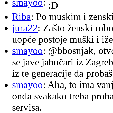
smayoo
:
Riba
: Po muskim i zensk
jura22
: Zašto ženski robo
uopće postoje muški i iže
smayoo
: @bbosnjak, otvo
se jave jabučari iz Zagre
iz te generacije da proba
smayoo
: Aha, to ima van
onda svakako treba proba
servisa.