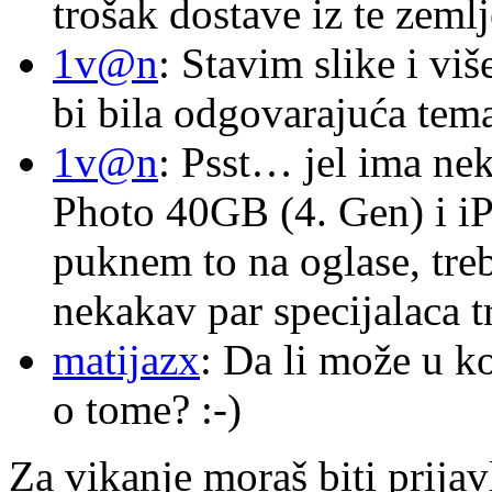
trošak dostave iz te zemlj
1v@n
: Stavim slike i vi
bi bila odgovarajuća tema
1v@n
: Psst… jel ima ne
Photo 40GB (4. Gen) i i
puknem to na oglase, tre
nekakav par specijalaca
matijazx
: Da li može u k
o tome? :-)
Za vikanje moraš biti prijav