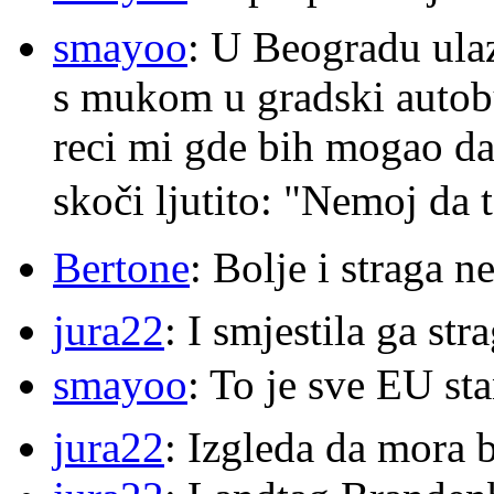
smayoo
: U Beogradu ulaz
s mukom u gradski autobu
reci mi gde bih mogao da 
skoči ljutito: "Nemoj da 
Bertone
: Bolje i straga 
jura22
: I smjestila ga str
smayoo
: To je sve EU s
jura22
: Izgleda da mora b