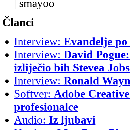
|
smayoo
Članci
Interview:
Evanđelje p
Interview:
David Pogue: 
izliječio bih Stevea Job
Interview:
Ronald Wayne
Softver:
Adobe Creative 
profesionalce
Audio:
Iz ljubavi