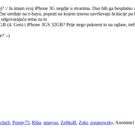
j? :/ Ja imam svoj iPhone 3G negdje u stvarima. Dao bih ga besplatno a
čne uređaje na e-bayu, poprati na kojem iznosu završavaju licitacije pa k
la odgovarajuća tema za to
GB (4. Gen) i iPhone 3GS 32GB? Prije nego puknem to na oglase, treba
? :-)
chuS
,
Pongy75
,
Riba
,
smayoo
,
ZeljkoB
,
Zoki
,
zoranowsky
, Anonimci