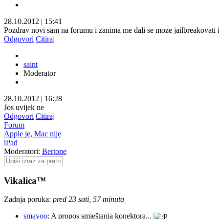
28.10.2012
|
15:41
Pozdrav novi sam na forumu i zanima me dali se moze jailbreakovati 
Odgovori
Citiraj
saint
Moderator
28.10.2012
|
16:28
Jos uvijek ne
Odgovori
Citiraj
Forum
Apple je, Mac nije
iPad
Moderatori:
Bertone
Vikalica™
Zadnja poruka:
pred 23 sati, 57 minuta
smayoo
: A propos smještanja konektora...