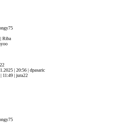
ongy75
4
|
Riba
yoo
a22
11.2025
|
20:56
|
dpasaric
6
|
11:49
|
jura22
ongy75