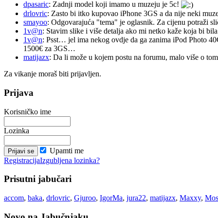
dpasaric
: Zadnji model koji imamo u muzeju je 5c!
drlovric
: Zasto bi itko kupovao iPhone 3GS a da nije neki muze
smayoo
: Odgovarajuća "tema" je oglasnik. Za cijenu potraži sli
1v@n
: Stavim slike i više detalja ako mi netko kaže koja bi bi
1v@n
: Psst… jel ima nekog ovdje da ga zanima iPod Photo 40
1500€ za 3GS…
matijazx
: Da li može u kojem postu na forumu, malo više o tome
Za vikanje moraš biti prijavljen.
Prijava
Korisničko ime
Lozinka
Upamti me
Registracija
Izgubljena lozinka?
Prisutni jabučari
accom
,
baka
,
drlovric
,
Gjuroo
,
IgorMa
,
jura22
,
matijazx
,
Maxxy
,
Mos
Novo na Jabučnjaku