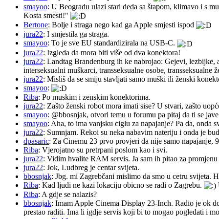
smayoo
: U Beogradu ulazi stari deda sa štapom, klimavo i s mu
Kosta smesti!"
Bertone
: Bolje i straga nego kad ga Apple smjesti ispod
jura22
: I smjestila ga straga.
smayoo
: To je sve EU standardizirala na USB-C.
jura22
: Izgleda da mora biti više od dva konektora!
jura22
: Landtag Brandenburg ih ke nabrojao: Gejevi, lezbijke, 
interseksualni muškarci, transseksualne osobe, transseksualne 
jura22
: Misliš da se smiju stavljati samo muški ili ženski konekt
smayoo
:
Riba
: Po muskim i zenskim konektorima.
jura22
: Zašto ženski robot mora imati sise? U stvari, zašto uopć
smayoo
: @bbosnjak, otvori temu u forumu pa pitaj da ti se jave
smayoo
: Aha, to ima vanjsku ciglu za napajanje? Pa da, onda s
jura22
: Sumnjam. Rekoi su neka nabavim nateriju i onda je budu 
dpasaric
: Za Cinemu 23 prvo provjeri da nije samo napajanje, 
Riba
: Vjerojatno su pretrpani poslom kao i svi.
jura22
: Vidim hvalite RAM servis. Ja sam ih pitao za promjenu ba
jura22
: Jok, Ludbreg je centar svijeta.
bbosnjak
: Jbg. mi Zagrebčani mislimo da smo u cetru svijeta. H
Riba
: Kad ljudi ne kazi lokaciju obicno se radi o Zagrebu.
Riba
: A gdje se nalazis?
bbosnjak
: Imam Apple Cinema Display 23-Inch. Radio je ok do pr
prestao raditi. Ima li igdje servis koji bi to mogao pogledati 