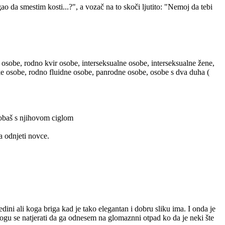
 da smestim kosti...?", a vozač na to skoči ljutito: "Nemoj da tebi
 osobe, rodno kvir osobe, interseksualne osobe, interseksualne žene,
ske osobe, rodno fluidne osobe, panrodne osobe, osobe s dva duha (
probaš s njihovom ciglom
a odnjeti novce.
ini ali koga briga kad je tako elegantan i dobru sliku ima. I onda je
mogu se natjerati da ga odnesem na glomaznni otpad ko da je neki šte