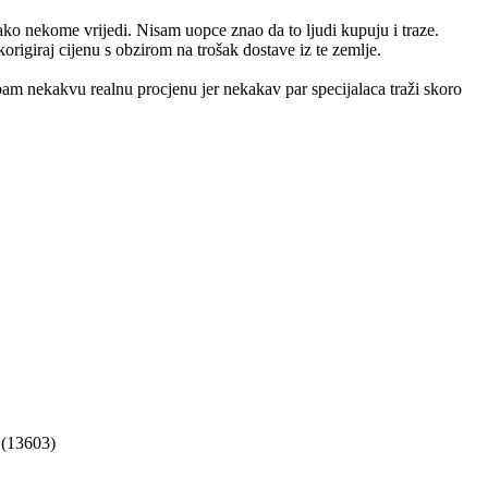
ko nekome vrijedi. Nisam uopce znao da to ljudi kupuju i traze.
origiraj cijenu s obzirom na trošak dostave iz te zemlje.
m nekakvu realnu procjenu jer nekakav par specijalaca traži skoro
 (13603)