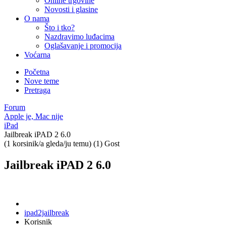
Online trgovine
Novosti i glasine
O nama
Što i tko?
Nazdravimo luđacima
Oglašavanje i promocija
Voćarna
Početna
Nove teme
Pretraga
Forum
Apple je, Mac nije
iPad
Jailbreak iPAD 2 6.0
(1 korsinik/a gleda/ju temu) (1) Gost
Jailbreak iPAD 2 6.0
ipad2jailbreak
Korisnik