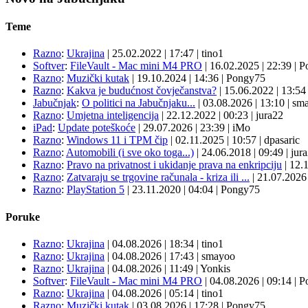
Teme
Razno
:
Ukrajina
|
25.02.2022
|
17:47
|
tino1
Softver
:
FileVault - Mac mini M4 PRO
|
16.02.2025
|
22:39
|
P
Razno
:
Muzički kutak
|
19.10.2024
|
14:36
|
Pongy75
Razno
:
Kakva je budućnost čovječanstva?
|
15.06.2022
|
13:5
Jabučnjak
:
O politici na Jabučnjaku...
|
03.08.2026
|
13:10
|
sma
Razno
:
Umjetna inteligencija
|
22.12.2022
|
00:23
|
jura22
iPad
:
Update poteškoće
|
29.07.2026
|
23:39
|
iMo
Razno
:
Windows 11 i TPM čip
|
02.11.2025
|
10:57
|
dpasaric
Razno
:
Automobili (i sve oko toga...)
|
24.06.2018
|
09:49
|
jur
Razno
:
Pravo na privatnost i ukidanje prava na enkripciju
|
12.
Razno
:
Zatvaraju se trgovine računala - kriza ili ...
|
21.07.202
Razno
:
PlayStation 5
|
23.11.2020
|
04:04
|
Pongy75
Poruke
Razno
:
Ukrajina
| 04.08.2026
|
18:34
|
tino1
Razno
:
Ukrajina
| 04.08.2026
|
17:43
|
smayoo
Razno
:
Ukrajina
| 04.08.2026
|
11:49
|
Yonkis
Softver
:
FileVault - Mac mini M4 PRO
| 04.08.2026
|
09:14
|
P
Razno
:
Ukrajina
| 04.08.2026
|
05:14
|
tino1
Razno
:
Muzički kutak
| 03.08.2026
|
17:28
|
Pongy75