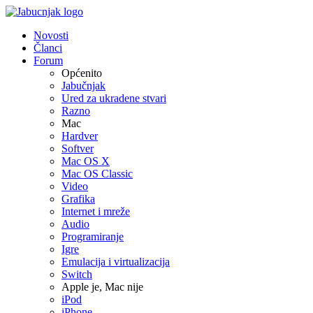
Novosti
Članci
Forum
Općenito
Jabučnjak
Ured za ukradene stvari
Razno
Mac
Hardver
Softver
Mac OS X
Mac OS Classic
Video
Grafika
Internet i mreže
Audio
Programiranje
Igre
Emulacija i virtualizacija
Switch
Apple je, Mac nije
iPod
iPhone