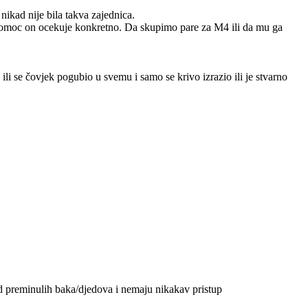
nikad nije bila takva zajednica.
 pomoc on ocekuje konkretno. Da skupimo pare za M4 ili da mu ga
ili se čovjek pogubio u svemu i samo se krivo izrazio ili je stvarno
od preminulih baka/djedova i nemaju nikakav pristup