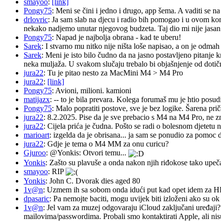
smayoo
:
[link]
Pongy75
: Meni se čini i jedno i drugo, app šema. A vaditi se n
drlovric
: Ja sam slab na djecu i radio bih pomogao i u ovom k
nekako nadjemo unutar njegovog budzeta. Taj dio mi nije jasan.
Pongy75
: Napad je najbolja obrana - kad te uberu!
Sarek
: I stvarno mu nitko nije ništa loše napisao, a on je odm
Sarek
: Meni je isto bilo čudno da na jasno postavljeno pitanje 
neka muljaža. U svakom slučaju trebalo bi objašnjenje od dotičn
jura22
: Tu je pitao nesto za MacMini M4 > M4 Pro
jura22
:
[link]
Pongy75
: Avioni, milioni. kamioni
matijazx
: -- to je bila prevara. Kolega forumaš mu je htio posud
Pongy75
: Malo popratiti postove, sve je bez logike. Šarena pri
jura22
: 8.2.2025. Pise da je sve prebacio s M4 na M4 Pro, ne z
jura22
: Cijela prića je čudna. Pošto se radi o bolesnom djetetu n
marioart
: izgelda da je obrisana... ja sam se ponudio za pomoc d
jura22
: Gdje je tema o M4 MM za onu curicu?
Gjuroo
: @Yonkis: Otvori temu...
Yonkis
: Zašto su plavuše a onda nakon njih riđokose tako upeča
smayoo
: RIP
Yonkis
: John C. Dvorak dies aged 80
1v@n
: Uzmem ih sa sobom onda idući put kad opet idem za 
dpasaric
: Pa nemojte baciti, mogu uvijek biti izloženi ako su ok
1v@n
: Jel vam za muzej odgovaraju iCloud zaključani uređaji?
mailovima/passwordima. Probali smo kontaktirati Apple, ali nisu