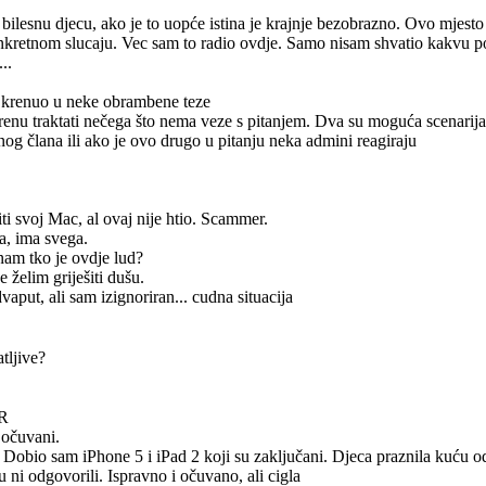
a bilesnu djecu, ako je to uopće istina je krajnje bezobrazno. Ovo mjesto 
onkretnom slucaju. Vec sam to radio ovdje. Samo nisam shvatio kakvu
..
ah krenuo u neke obrambene teze
krenu traktati nečega što nema veze s pitanjem. Dva su moguća scenarija 
og člana ili ako je ovo drugo u pitanju neka admini reagiraju
iti svoj Mac, al ovaj nije htio. Scammer.
ča, ima svega.
nam tko je ovdje lud?
e želim griješiti dušu.
vaput, ali sam izignoriran... cudna situacija
tljive?
HR
 očuvani.
 Dobio sam iPhone 5 i iPad 2 koji su zaključani. Djeca praznila kuću 
 ni odgovorili. Ispravno i očuvano, ali cigla