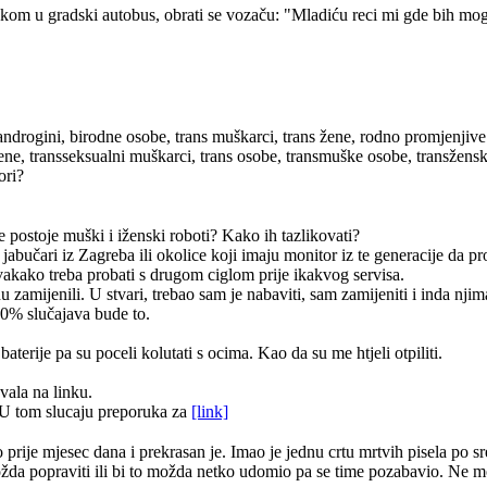
kom u gradski autobus, obrati se vozaču: "Mladiću reci mi gde bih mogao
androgini, birodne osobe, trans muškarci, trans žene, rodno promjenjive
žene, transseksualni muškarci, trans osobe, transmuške osobe, transžen
ori?
e postoje muški i iženski roboti? Kako ih tazlikovati?
 jabučari iz Zagreba ili okolice koji imaju monitor iz te generacije da 
vakako treba probati s drugom ciglom prije ikakvog servisa.
zamijenili. U stvari, trebao sam je nabaviti, sam zamijeniti i inda njim
90% slučajava bude to.
terije pa su poceli kolutati s ocima. Kao da su me htjeli otpiliti.
vala na linku.
U tom slucaju preporuka za
[link]
ije mjesec dana i prekrasan je. Imao je jednu crtu mrtvih pisela po sred
i možda popraviti ili bi to možda netko udomio pa se time pozabavio. Ne 