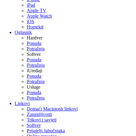
iPad
Apple TV
Apple Watch
iOS
Homekit
Oglasnik
Hardver
Ponuda
Potražnja
Softver
Ponuda
Potražnja
iUređaji
Ponuda
Potražnja
Usluge
Ponuda
Potražnja
Linkovi
Domaći Macintosh linkovi
Zanimljivosti
Trikovi i savjeti
Softver
Prijatelji Jabučnjaka