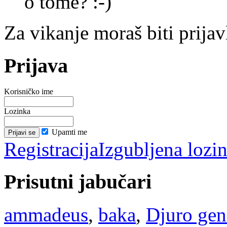
o tome? :-)
Za vikanje moraš biti prijav
Prijava
Korisničko ime
Lozinka
Upamti me
Registracija
Izgubljena lozi
Prisutni jabučari
ammadeus
,
baka
,
Djuro gen