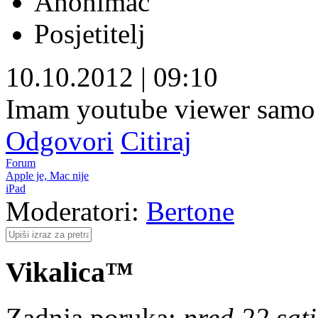
Anonimac
Posjetitelj
10.10.2012
|
09:10
Imam youtube viewer samo s
Odgovori
Citiraj
Forum
Apple je, Mac nije
iPad
Moderatori:
Bertone
Vikalica™
Zadnja poruka:
pred 22 sat