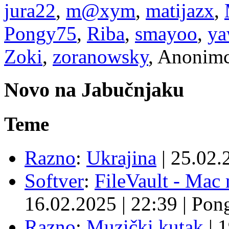
jura22
,
m@xym
,
matijazx
,
Pongy75
,
Riba
,
smayoo
,
ya
Zoki
,
zoranowsky
, Anonimc
Novo na Jabučnjaku
Teme
Razno
:
Ukrajina
|
25.02.
Softver
:
FileVault - Ma
16.02.2025
|
22:39
|
Pon
Razno
:
Muzički kutak
|
1