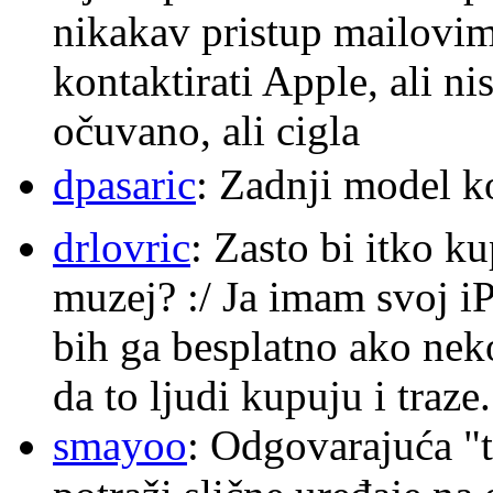
nikakav pristup mailovi
kontaktirati Apple, ali ni
očuvano, ali cigla
dpasaric
: Zadnji model k
drlovric
: Zasto bi itko k
muzej? :/ Ja imam svoj i
bih ga besplatno ako nek
da to ljudi kupuju i traze.
smayoo
: Odgovarajuća "t