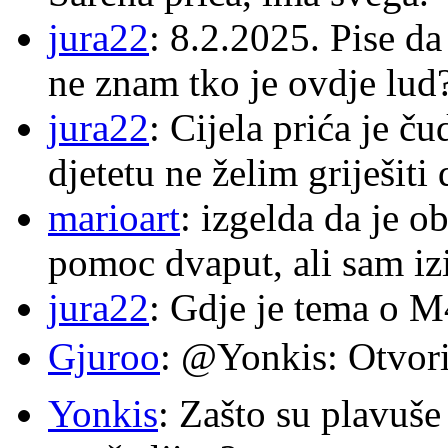
jura22
: 8.2.2025. Pise d
ne znam tko je ovdje lud
jura22
: Cijela prića je č
djetetu ne želim griješiti
marioart
: izgelda da je o
pomoc dvaput, ali sam izi
jura22
: Gdje je tema o 
Gjuroo
: @Yonkis: Otvori
Yonkis
: Zašto su plavuše