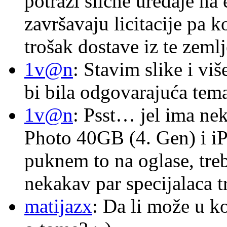
potraži slične uređaje na
završavaju licitacije pa k
trošak dostave iz te zemlj
1v@n
: Stavim slike i vi
bi bila odgovarajuća tema
1v@n
: Psst… jel ima ne
Photo 40GB (4. Gen) i i
puknem to na oglase, tre
nekakav par specijalaca
matijazx
: Da li može u k