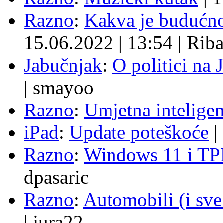
Razno
:
Kakva je budućno
15.06.2022
|
13:54
|
Rib
Jabučnjak
:
O politici na 
|
smayoo
Razno
:
Umjetna inteligen
iPad
:
Update poteškoće
|
Razno
:
Windows 11 i TP
dpasaric
Razno
:
Automobili (i sve
|
jura22