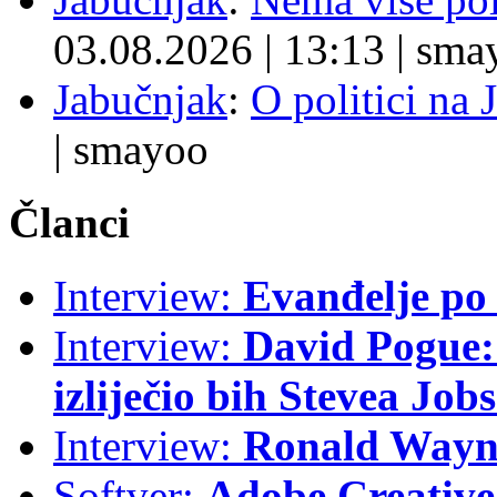
03.08.2026
|
13:13
|
sma
Jabučnjak
:
O politici na 
|
smayoo
Članci
Interview:
Evanđelje p
Interview:
David Pogue: 
izliječio bih Stevea Job
Interview:
Ronald Wayne
Softver:
Adobe Creative 