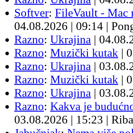
Softver
:
FileVault - Ma
04.08.2026
|
09:14
|
Pon
Razno
:
Ukrajina
| 04.08
Razno
:
Muzički kutak
| 
Razno
:
Ukrajina
| 03.08
Razno
:
Muzički kutak
| 
Razno
:
Ukrajina
| 03.08
Razno
:
Kakva je budućno
03.08.2026
|
15:23
|
Rib
Jabučnjak
:
Nema više pol