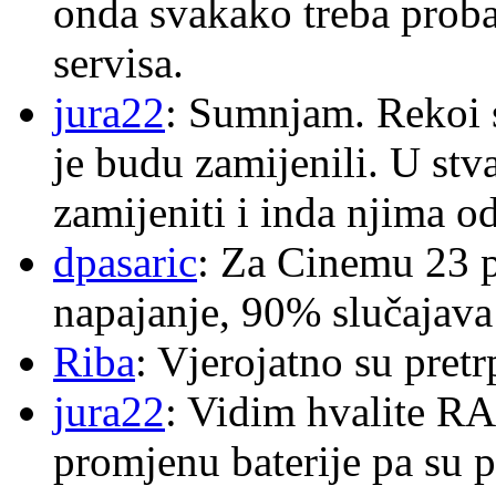
onda svakako treba proba
servisa.
jura22
: Sumnjam. Rekoi s
je budu zamijenili. U stva
zamijeniti i inda njima o
dpasaric
: Za Cinemu 23 p
napajanje, 90% slučajava
Riba
: Vjerojatno su pretr
jura22
: Vidim hvalite RA
promjenu baterije pa su p