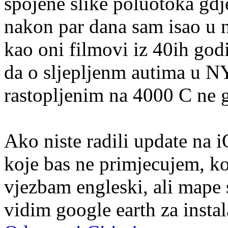
spojene slike poluotoka gdje
nakon par dana sam isao u n
kao oni filmovi iz 40ih godi
da o sljepljenm autima u N
rastopljenim na 4000 C ne 
Ako niste radili update na 
koje bas ne primjecujem, kor
vjezbam engleski, ali mape s
vidim google earth za instal