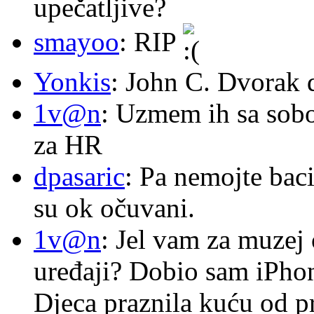
upečatljive?
smayoo
: RIP
Yonkis
: John C. Dvorak 
1v@n
: Uzmem ih sa sob
za HR
dpasaric
: Pa nemojte baci
su ok očuvani.
1v@n
: Jel vam za muzej
uređaji? Dobio sam iPhone
Djeca praznila kuću od p