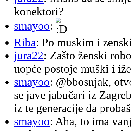
konektori?
smayoo
:
Riba
: Po muskim i zensk
jura22
: Zašto ženski robo
uopće postoje muški i iže
smayoo
: @bbosnjak, otvo
se jave jabučari iz Zagre
iz te generacije da proba
smayoo
: Aha, to ima van