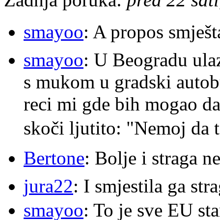
smayoo
: A propos smješt
smayoo
: U Beogradu ulaz
s mukom u gradski autobu
reci mi gde bih mogao da 
skoči ljutito: "Nemoj da 
Bertone
: Bolje i straga 
jura22
: I smjestila ga str
smayoo
: To je sve EU s