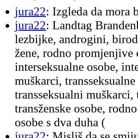
jura22
: Izgleda da mora b
jura22
: Landtag Brandenb
lezbijke, androgini, biro
žene, rodno promjenjive 
interseksualne osobe, int
muškarci, transseksualne 
transseksualni muškarci,
transženske osobe, rodno
osobe s dva duha (
jura22
: Misliš da se smij