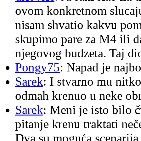
ovom konkretnom slucaju
nisam shvatio kakvu pom
skupimo pare za M4 ili 
njegovog budzeta. Taj dio
Pongy75
: Napad je najbo
Sarek
: I stvarno mu nitko
odmah krenuo u neke ob
Sarek
: Meni je isto bilo
pitanje krenu traktati ne
Dva su moguća scenarija 