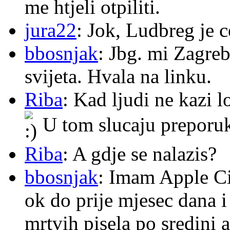
me htjeli otpiliti.
jura22
: Jok, Ludbreg je c
bbosnjak
: Jbg. mi Zagre
svijeta. Hvala na linku.
Riba
: Kad ljudi ne kazi 
U tom slucaju preporu
Riba
: A gdje se nalazis?
bbosnjak
: Imam Apple Ci
ok do prije mjesec dana i
mrtvih pisela po sredini a