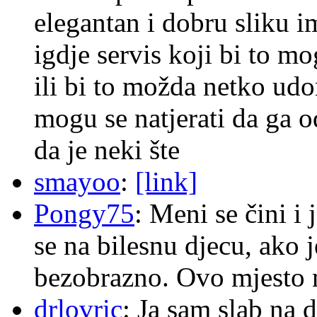
elegantan i dobru sliku im
igdje servis koji bi to m
ili bi to možda netko ud
mogu se natjerati da ga
da je neki šte
smayoo
:
[link]
Pongy75
: Meni se čini i
se na bilesnu djecu, ako j
bezobrazno. Ovo mjesto n
drlovric
: Ja sam slab na 