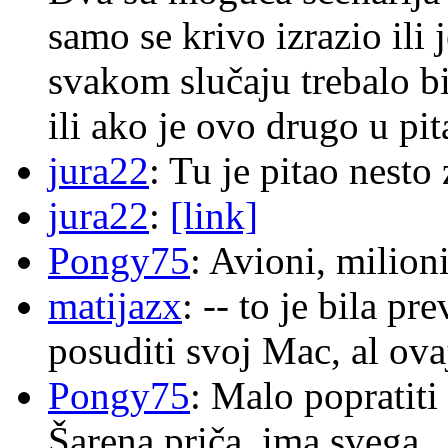
samo se krivo izrazio ili
svakom slučaju trebalo b
ili ako je ovo drugo u pi
jura22
: Tu je pitao nes
jura22
:
[link]
Pongy75
: Avioni, milion
matijazx
: -- to je bila p
posuditi svoj Mac, al ova
Pongy75
: Malo popratiti
Šarena priča, ima svega.