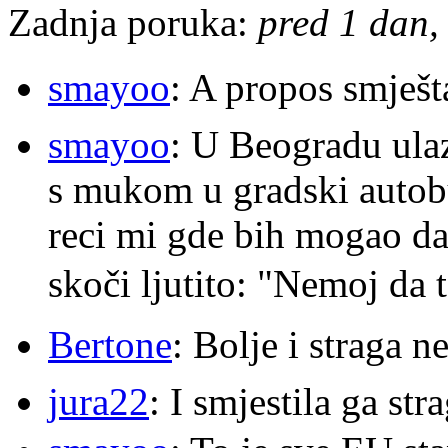
Zadnja poruka:
pred 1 dan, 
smayoo
: A propos smješt
smayoo
: U Beogradu ulaz
s mukom u gradski autobu
reci mi gde bih mogao da 
skoči ljutito: "Nemoj da 
Bertone
: Bolje i straga 
jura22
: I smjestila ga str