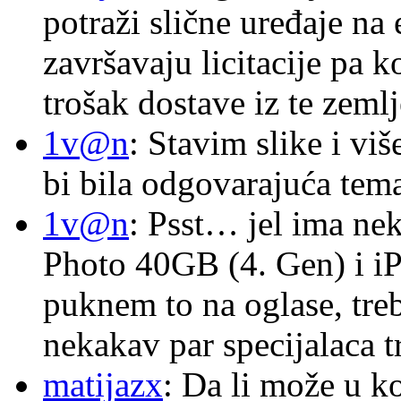
potraži slične uređaje na
završavaju licitacije pa k
trošak dostave iz te zemlj
1v@n
: Stavim slike i vi
bi bila odgovarajuća tema
1v@n
: Psst… jel ima ne
Photo 40GB (4. Gen) i i
puknem to na oglase, tre
nekakav par specijalaca
matijazx
: Da li može u k