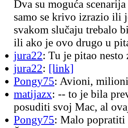
Dva su moguća scenarija 
samo se krivo izrazio ili
svakom slučaju trebalo b
ili ako je ovo drugo u pi
jura22
: Tu je pitao nes
jura22
:
[link]
Pongy75
: Avioni, milion
matijazx
: -- to je bila p
posuditi svoj Mac, al ova
Pongy75
: Malo popratiti