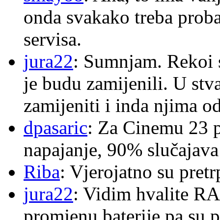
onda svakako treba proba
servisa.
jura22
: Sumnjam. Rekoi s
je budu zamijenili. U stva
zamijeniti i inda njima o
dpasaric
: Za Cinemu 23 p
napajanje, 90% slučajava
Riba
: Vjerojatno su pretr
jura22
: Vidim hvalite RA
promjenu baterije pa su p