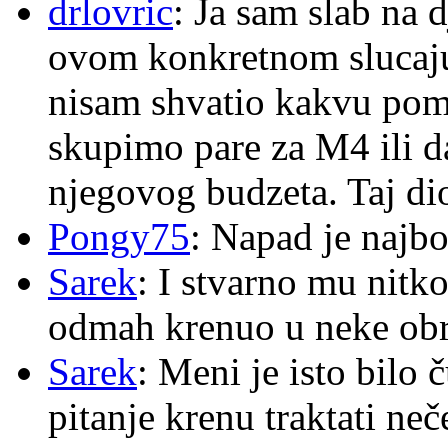
drlovric
: Ja sam slab na 
ovom konkretnom slucaju
nisam shvatio kakvu pom
skupimo pare za M4 ili 
njegovog budzeta. Taj dio
Pongy75
: Napad je najbo
Sarek
: I stvarno mu nitko
odmah krenuo u neke ob
Sarek
: Meni je isto bilo
pitanje krenu traktati ne