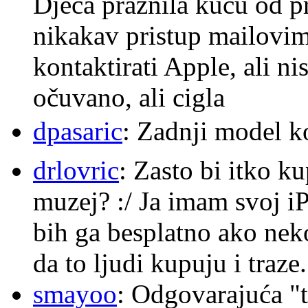
Djeca praznila kuću od p
nikakav pristup mailovi
kontaktirati Apple, ali ni
očuvano, ali cigla
dpasaric
: Zadnji model k
drlovric
: Zasto bi itko k
muzej? :/ Ja imam svoj i
bih ga besplatno ako nek
da to ljudi kupuju i traze.
smayoo
: Odgovarajuća "t