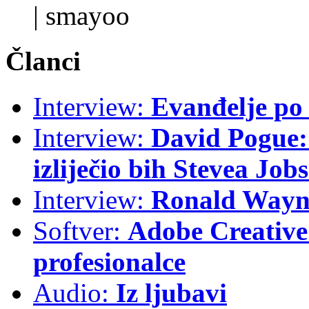
|
smayoo
Članci
Interview:
Evanđelje p
Interview:
David Pogue: 
izliječio bih Stevea Job
Interview:
Ronald Wayne
Softver:
Adobe Creative 
profesionalce
Audio:
Iz ljubavi