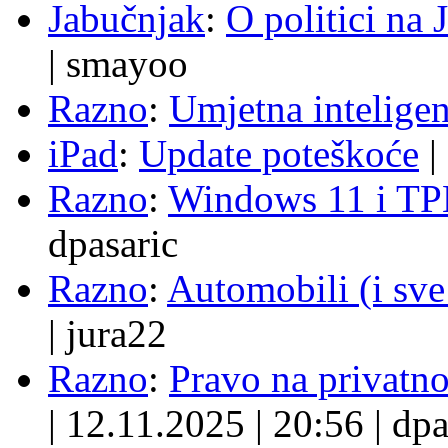
Jabučnjak
:
O politici na 
|
smayoo
Razno
:
Umjetna inteligen
iPad
:
Update poteškoće
|
Razno
:
Windows 11 i TP
dpasaric
Razno
:
Automobili (i sve
|
jura22
Razno
:
Pravo na privatno
|
12.11.2025
|
20:56
|
dpa