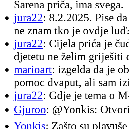
Šarena priča, ima svega.
jura22
: 8.2.2025. Pise d
ne znam tko je ovdje lud
jura22
: Cijela prića je č
djetetu ne želim griješiti
marioart
: izgelda da je o
pomoc dvaput, ali sam izi
jura22
: Gdje je tema o 
Gjuroo
: @Yonkis: Otvori
Yonkis
: Zašto su plavuše