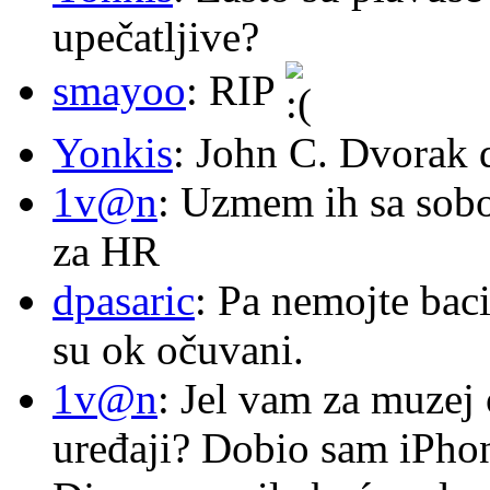
upečatljive?
smayoo
: RIP
Yonkis
: John C. Dvorak 
1v@n
: Uzmem ih sa sob
za HR
dpasaric
: Pa nemojte baci
su ok očuvani.
1v@n
: Jel vam za muzej
uređaji? Dobio sam iPhone