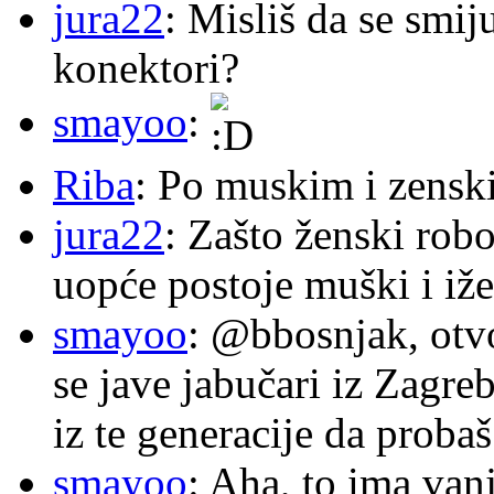
jura22
: Misliš da se smij
konektori?
smayoo
:
Riba
: Po muskim i zensk
jura22
: Zašto ženski robo
uopće postoje muški i iže
smayoo
: @bbosnjak, otvo
se jave jabučari iz Zagre
iz te generacije da proba
smayoo
: Aha, to ima van