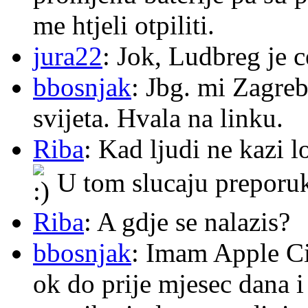
me htjeli otpiliti.
jura22
: Jok, Ludbreg je c
bbosnjak
: Jbg. mi Zagre
svijeta. Hvala na linku.
Riba
: Kad ljudi ne kazi 
U tom slucaju preporu
Riba
: A gdje se nalazis?
bbosnjak
: Imam Apple Ci
ok do prije mjesec dana i