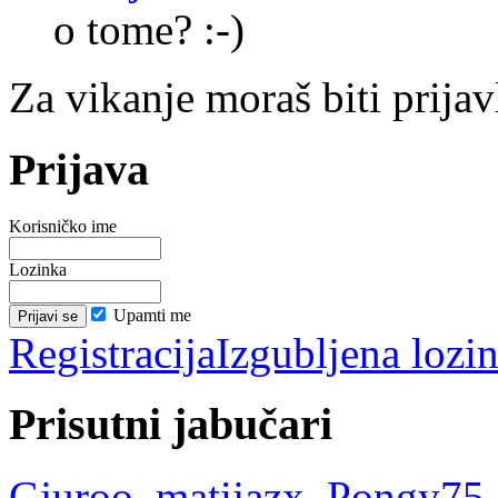
o tome? :-)
Za vikanje moraš biti prijav
Prijava
Korisničko ime
Lozinka
Upamti me
Registracija
Izgubljena lozi
Prisutni jabučari
Gjuroo
,
matijazx
,
Pongy75