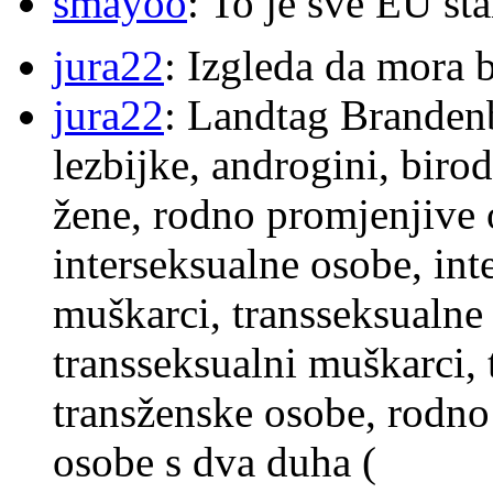
smayoo
: To je sve EU s
jura22
: Izgleda da mora b
jura22
: Landtag Brandenb
lezbijke, androgini, biro
žene, rodno promjenjive 
interseksualne osobe, int
muškarci, transseksualne 
transseksualni muškarci,
transženske osobe, rodno
osobe s dva duha (