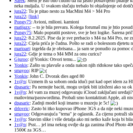
Sarek
: Meni je isto bilo čudno da na jasno postavljeno pitanje 
neka muljaža. U svakom slučaju trebalo bi objašnjenje od dotičn
jura22
: Tu je pitao nesto za MacMini M4 > M4 Pro
jura22
:
[link]
Pongy75
: Avioni, milioni. kamioni
matijazx
: -- to je bila prevara. Kolega forumaš mu je htio posud
Pongy75
: Malo popratiti postove, sve je bez logike. Šarena pri
jura22
: 8.2.2025. Pise da je sve prebacio s M4 na M4 Pro, ne z
jura22
: Cijela prića je čudna. Pošto se radi o bolesnom djetetu n
marioart
: izgelda da je obrisana... ja sam se ponudio za pomoc d
jura22
: Gdje je tema o M4 MM za onu curicu?
Gjuroo
: @Yonkis: Otvori temu...
Yonkis
: Zašto su plavuše a onda nakon njih riđokose tako upeča
smayoo
: RIP
Yonkis
: John C. Dvorak dies aged 80
1v@n
: Uzmem ih sa sobom onda idući put kad opet idem za 
dpasaric
: Pa nemojte baciti, mogu uvijek biti izloženi ako su ok
1v@n
: Jel vam za muzej odgovaraju iCloud zaključani uređaji?
mailovima/passwordima. Probali smo kontaktirati Apple, ali nisu
dpasaric
: Zadnji model koji imamo u muzeju je 5c!
drlovric
: Zasto bi itko kupovao iPhone 3GS a da nije neki muze
smayoo
: Odgovarajuća "tema" je oglasnik. Za cijenu potraži sli
1v@n
: Stavim slike i više detalja ako mi netko kaže koja bi bi
1v@n
: Psst… jel ima nekog ovdje da ga zanima iPod Photo 40
1500€ za 3GS…