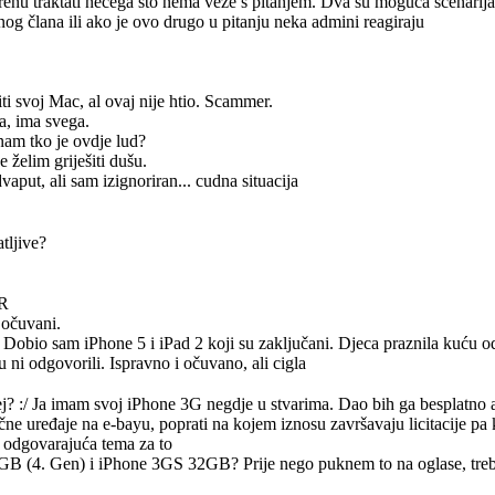
krenu traktati nečega što nema veze s pitanjem. Dva su moguća scenarija 
og člana ili ako je ovo drugo u pitanju neka admini reagiraju
iti svoj Mac, al ovaj nije htio. Scammer.
ča, ima svega.
nam tko je ovdje lud?
e želim griješiti dušu.
vaput, ali sam izignoriran... cudna situacija
tljive?
HR
 očuvani.
 Dobio sam iPhone 5 i iPad 2 koji su zaključani. Djeca praznila kuću 
 ni odgovorili. Ispravno i očuvano, ali cigla
j? :/ Ja imam svoj iPhone 3G negdje u stvarima. Dao bih ga besplatno a
čne uređaje na e-bayu, poprati na kojem iznosu završavaju licitacije pa k
la odgovarajuća tema za to
GB (4. Gen) i iPhone 3GS 32GB? Prije nego puknem to na oglase, treba