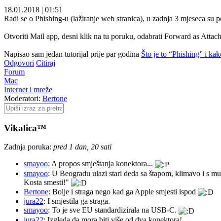
18.01.2018
|
01:51
Radi se o Phishing-u (lažiranje web stranica), u zadnja 3 mjeseca su p
Otvoriti Mail app, desni klik na tu poruku, odabrati Forward as Attach
Napisao sam jedan tutorijal prije par godina
Što je to “Phishing” i kako
Odgovori
Citiraj
Forum
Mac
Internet i mreže
Moderatori:
Bertone
Vikalica™
Zadnja poruka:
pred 1 dan, 20 sati
smayoo
: A propos smještanja konektora...
smayoo
: U Beogradu ulazi stari deda sa štapom, klimavo i s mu
Kosta smesti!"
Bertone
: Bolje i straga nego kad ga Apple smjesti ispod
jura22
: I smjestila ga straga.
smayoo
: To je sve EU standardizirala na USB-C.
jura22
: Izgleda da mora biti više od dva konektora!