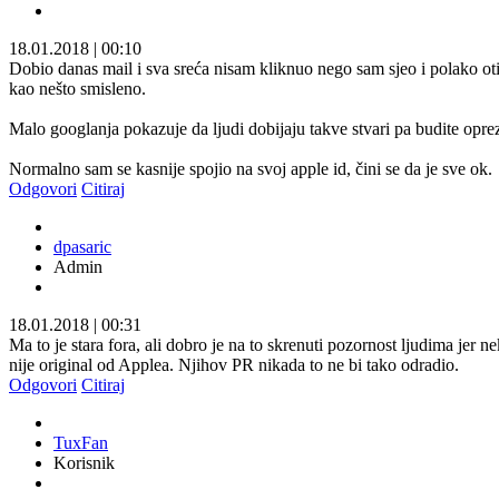
18.01.2018
|
00:10
Dobio danas mail i sva sreća nisam kliknuo nego sam sjeo i polako oti
kao nešto smisleno.
Malo googlanja pokazuje da ljudi dobijaju takve stvari pa budite oprez
Normalno sam se kasnije spojio na svoj apple id, čini se da je sve ok.
Odgovori
Citiraj
dpasaric
Admin
18.01.2018
|
00:31
Ma to je stara fora, ali dobro je na to skrenuti pozornost ljudima jer n
nije original od Applea. Njihov PR nikada to ne bi tako odradio.
Odgovori
Citiraj
TuxFan
Korisnik