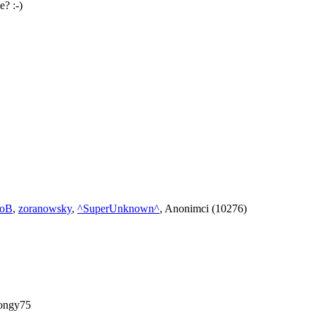
? :-)
koB
,
zoranowsky
,
^SuperUnknown^
, Anonimci (10276)
ongy75