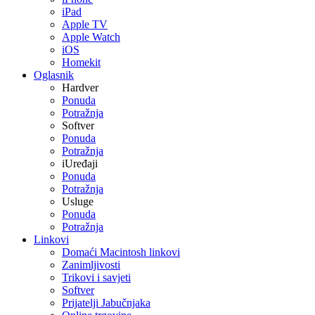
iPad
Apple TV
Apple Watch
iOS
Homekit
Oglasnik
Hardver
Ponuda
Potražnja
Softver
Ponuda
Potražnja
iUređaji
Ponuda
Potražnja
Usluge
Ponuda
Potražnja
Linkovi
Domaći Macintosh linkovi
Zanimljivosti
Trikovi i savjeti
Softver
Prijatelji Jabučnjaka