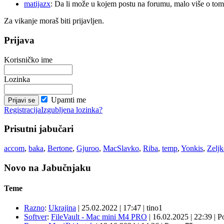
matijazx
: Da li može u kojem postu na forumu, malo više o tome
Za vikanje moraš biti prijavljen.
Prijava
Korisničko ime
Lozinka
Upamti me
Registracija
Izgubljena lozinka?
Prisutni jabučari
accom
,
baka
,
Bertone
,
Gjuroo
,
MacSlavko
,
Riba
,
temp
,
Yonkis
,
Zelj
Novo na Jabučnjaku
Teme
Razno
:
Ukrajina
|
25.02.2022
|
17:47
|
tino1
Softver
:
FileVault - Mac mini M4 PRO
|
16.02.2025
|
22:39
|
P