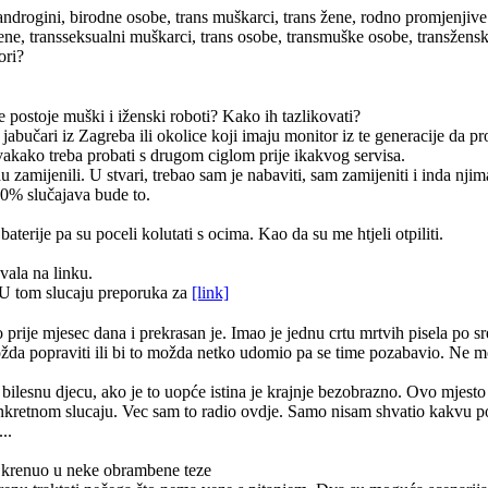
androgini, birodne osobe, trans muškarci, trans žene, rodno promjenjive
žene, transseksualni muškarci, trans osobe, transmuške osobe, transžen
ori?
e postoje muški i iženski roboti? Kako ih tazlikovati?
 jabučari iz Zagreba ili okolice koji imaju monitor iz te generacije da 
vakako treba probati s drugom ciglom prije ikakvog servisa.
zamijenili. U stvari, trebao sam je nabaviti, sam zamijeniti i inda njim
90% slučajava bude to.
terije pa su poceli kolutati s ocima. Kao da su me htjeli otpiliti.
vala na linku.
U tom slucaju preporuka za
[link]
ije mjesec dana i prekrasan je. Imao je jednu crtu mrtvih pisela po sred
i možda popraviti ili bi to možda netko udomio pa se time pozabavio. Ne 
a bilesnu djecu, ako je to uopće istina je krajnje bezobrazno. Ovo mjesto 
onkretnom slucaju. Vec sam to radio ovdje. Samo nisam shvatio kakvu
..
ah krenuo u neke obrambene teze