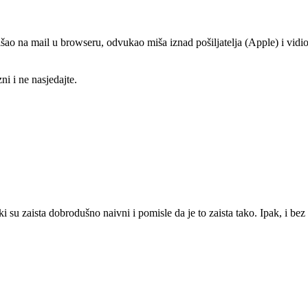
šao na mail u browseru, odvukao miša iznad pošiljatelja (Apple) i vidio
ni i ne nasjedajte.
eki su zaista dobrodušno naivni i pomisle da je to zaista tako. Ipak, i be