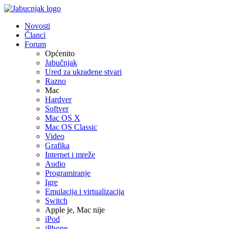
Novosti
Članci
Forum
Općenito
Jabučnjak
Ured za ukradene stvari
Razno
Mac
Hardver
Softver
Mac OS X
Mac OS Classic
Video
Grafika
Internet i mreže
Audio
Programiranje
Igre
Emulacija i virtualizacija
Switch
Apple je, Mac nije
iPod
iPhone