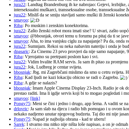
jura22
: Landtag Brandenburg ih ke nabrojao: Gejevi, lezbijke, 
interseksualni muškarci, transseksualne osobe, transseksualne 
jura22
: Misliš da se smiju stavljati samo muški ili ženski konekt
smayoo
:
Riba
: Po muskim i zenskim konektorima.
jura22
: Zašto ženski robot mora imati sise? U stvari, zašto uopć
smayoo
: @bbosnjak, otvori temu u forumu pa pitaj da ti se jave
smayoo
: Aha, to ima vanjsku ciglu za napajanje? Pa da, onda s
jura22
: Sumnjam. Rekoi su neka nabavim nateriju i onda je budu 
dpasaric
: Za Cinemu 23 prvo provjeri da nije samo napajanje, 
Riba
: Vjerojatno su pretrpani poslom kao i svi.
jura22
: Vidim hvalite RAM servis. Ja sam ih pitao za promjenu ba
jura22
: Jok, Ludbreg je centar svijeta.
bbosnjak
: Jbg. mi Zagrebčani mislimo da smo u cetru svijeta. H
Riba
: Kad ljudi ne kazi lokaciju obicno se radi o Zagrebu.
Riba
: A gdje se nalazis?
bbosnjak
: Imam Apple Cinema Display 23-Inch. Radio je ok do pr
prestao raditi. Ima li igdje servis koji bi to mogao pogledati 
smayoo
:
[link]
Pongy75
: Meni se čini i jedno i drugo, app šema. A vaditi se n
drlovric
: Ja sam slab na djecu i radio bih pomogao i u ovom k
nekako nadjemo unutar njegovog budzeta. Taj dio mi nije jasan.
Pongy75
: Napad je najbolja obrana - kad te uberu!
Sarek
: I stvarno mu nitko nije ništa loše napisao, a on je odm