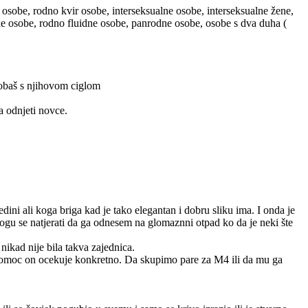
 osobe, rodno kvir osobe, interseksualne osobe, interseksualne žene,
ske osobe, rodno fluidne osobe, panrodne osobe, osobe s dva duha (
probaš s njihovom ciglom
a odnjeti novce.
ini ali koga briga kad je tako elegantan i dobru sliku ima. I onda je
mogu se natjerati da ga odnesem na glomaznni otpad ko da je neki šte
nikad nije bila takva zajednica.
 pomoc on ocekuje konkretno. Da skupimo pare za M4 ili da mu ga