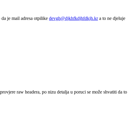
 da je mail adresa otpilike
devgh@djkhfkdjhfdkjh.kr
a to ne djeluje
z provjere raw headera, po nizu detalja u poruci se može shvatiti da to