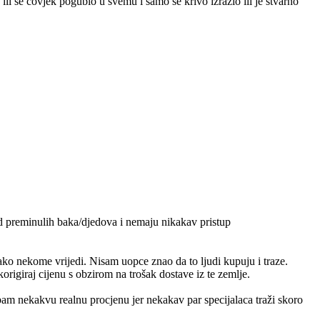
ili se čovjek pogubio u svemu i samo se krivo izrazio ili je stvarno
od preminulih baka/djedova i nemaju nikakav pristup
ko nekome vrijedi. Nisam uopce znao da to ljudi kupuju i traze.
origiraj cijenu s obzirom na trošak dostave iz te zemlje.
m nekakvu realnu procjenu jer nekakav par specijalaca traži skoro