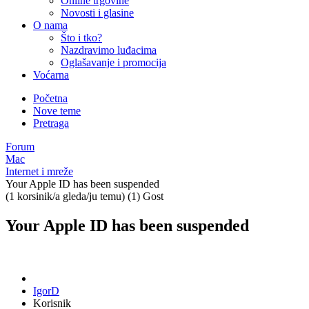
Online trgovine
Novosti i glasine
O nama
Što i tko?
Nazdravimo luđacima
Oglašavanje i promocija
Voćarna
Početna
Nove teme
Pretraga
Forum
Mac
Internet i mreže
Your Apple ID has been suspended
(1 korsinik/a gleda/ju temu) (1) Gost
Your Apple ID has been suspended
IgorD
Korisnik