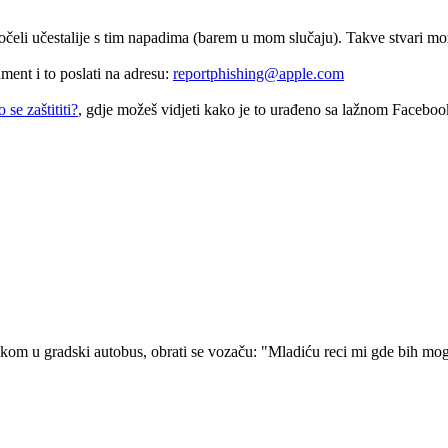
očeli učestalije s tim napadima (barem u mom slučaju). Takve stvari mož
ment i to poslati na adresu:
reportphishing@apple.com
 se zaštititi?
, gdje možeš vidjeti kako je to urađeno sa lažnom Faceboo
kom u gradski autobus, obrati se vozaču: "Mladiću reci mi gde bih mogao