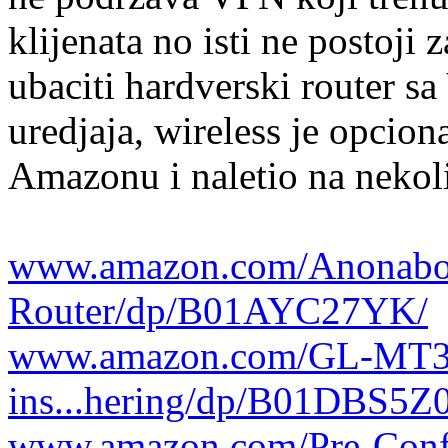
klijenata no isti ne postoji 
ubaciti hardverski router s
uredjaja, wireless je opcio
Amazonu i naletio na nekoli
www.amazon.com/Anonabo
Router/dp/B01AYC27YK/
www.amazon.com/GL-MT3
ins...hering/dp/B01DBS5
www.amazon.com/Pre-Confi