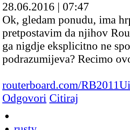
28.06.2016
|
07:47
Ok, gledam ponudu, ima hrp
pretpostavim da njihov Rou
ga nigdje eksplicitno ne sp
podrazumijeva? Recimo ovo 
routerboard.com/RB2011
Odgovori
Citiraj
rusty