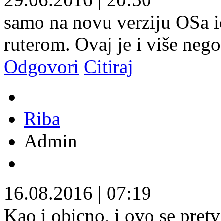
samo na novu verziju OSa 
ruterom. Ovaj je i više neg
Odgovori
Citiraj
Riba
Admin
16.08.2016
|
07:19
Kao i obicno, i ovo se pret