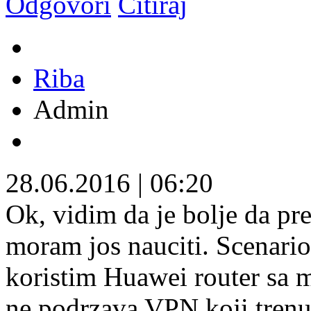
Odgovori
Citiraj
Riba
Admin
28.06.2016
|
06:20
Ok, vidim da je bolje da pr
moram jos nauciti. Scenario 
koristim Huawei router sa 
ne podrzava VPN koji tren