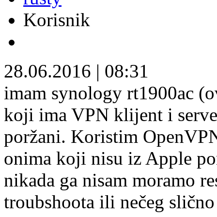
Korisnik
28.06.2016
|
08:31
imam synology rt1900ac (ov
koji ima VPN klijent i serv
poržani. Koristim OpenVPN i
onima koji nisu iz Apple p
nikada ga nisam moramo res
troubshoota ili nečeg sličn