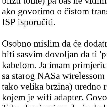
blizu tome) pa baš ne vidi
ako govorimo o čistom transp
ISP isporučiti.
Osobno mislim da će dodatn
biti sasvim dovoljan da ti '
kabelom. Ja imam primjerice
sa starog NASa wirelessom 
tako velika brzina) uredno 
kojem je wifi adapter. Gov