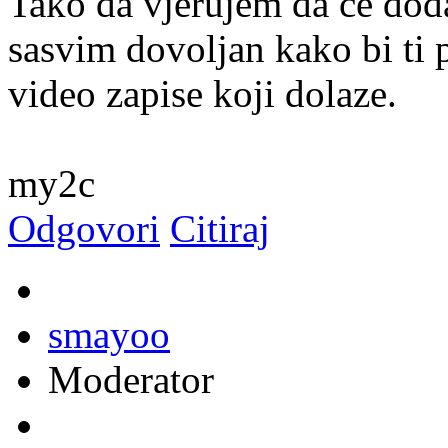
Tako da vjerujem da će dodat
sasvim dovoljan kako bi ti 
video zapise koji dolaze.
my2c
Odgovori
Citiraj
smayoo
Moderator