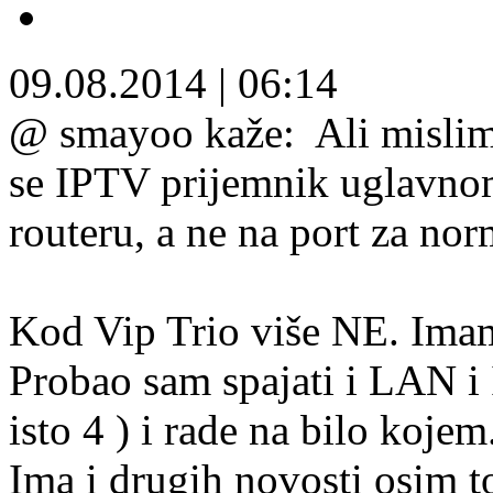
09.08.2014
|
06:14
@ smayoo kaže:
Ali mislim
se IPTV prijemnik uglavnom
routeru, a ne na port za no
Kod Vip Trio više NE. Imam
Probao sam spajati i LAN i 
isto 4 ) i rade na bilo kojem
Ima i drugih novosti osim t