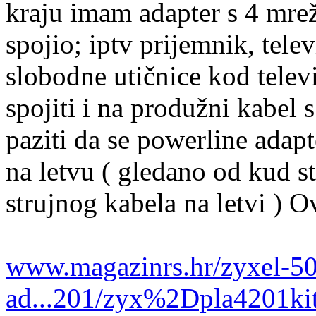
kraju imam adapter s 4 mrež
spojio; iptv prijemnik, tele
slobodne utičnice kod telev
spojiti i na produžni kabel s
paziti da se powerline adapt
na letvu ( gledano od kud st
strujnog kabela na letvi ) O
www.magazinrs.hr/zyxel-5
ad...201/zyx%2Dpla4201ki