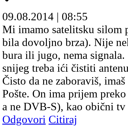
09.08.2014
|
08:55
Mi imamo satelitsku silom p
bila dovoljno brza). Nije ne
bura ili jugo, nema signala
snijeg treba ići čistiti antenu
Čisto da ne zaboraviš, imaš
Pošte. On ima prijem preko 
a ne DVB-S), kao obični tv
Odgovori
Citiraj