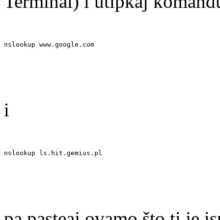
Terminal) i utipkaj komand
nslookup www.google.com
i
nslookup ls.hit.gemius.pl
pa pasteaj ovamo što ti je is