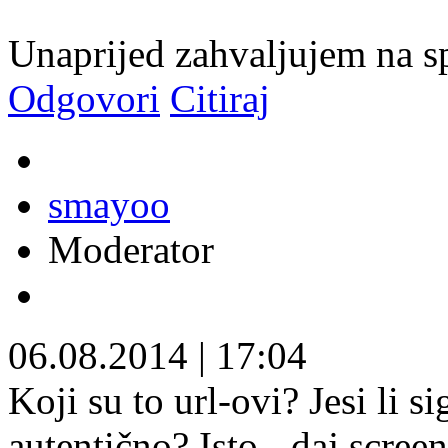
Unaprijed zahvaljujem na s
Odgovori
Citiraj
smayoo
Moderator
06.08.2014
|
17:04
Koji su to url-ovi? Jesi li s
autentično? Isto - daj scre