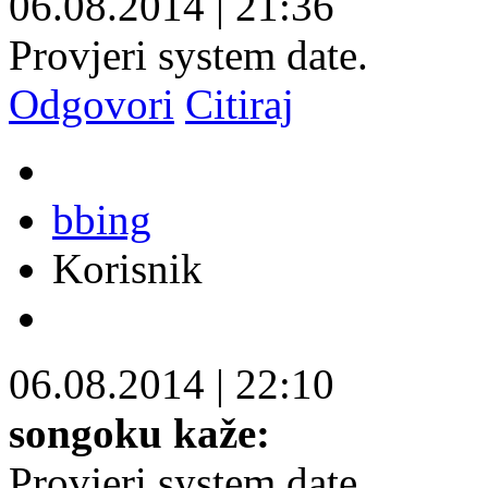
06.08.2014
|
21:36
Provjeri system date.
Odgovori
Citiraj
bbing
Korisnik
06.08.2014
|
22:10
songoku kaže:
Provjeri system date.