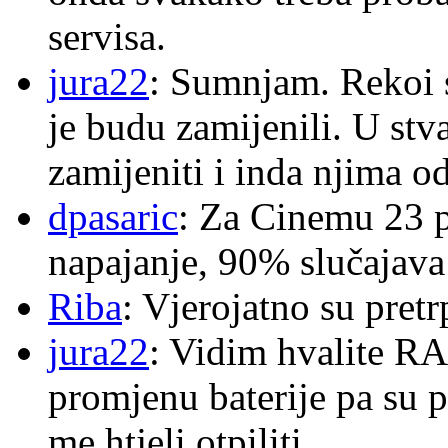
servisa.
jura22
: Sumnjam. Rekoi s
je budu zamijenili. U stva
zamijeniti i inda njima o
dpasaric
: Za Cinemu 23 p
napajanje, 90% slučajava
Riba
: Vjerojatno su pretr
jura22
: Vidim hvalite RA
promjenu baterije pa su p
me htjeli otpiliti.