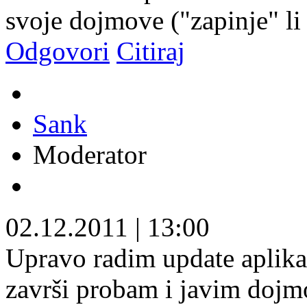
svoje dojmove ("zapinje" li i
Odgovori
Citiraj
Sank
Moderator
02.12.2011
|
13:00
Upravo radim update aplikac
završi probam i javim dojmo