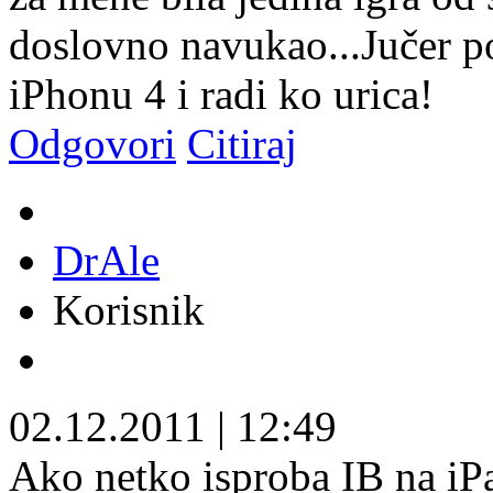
doslovno navukao...Jučer po
iPhonu 4 i radi ko urica!
Odgovori
Citiraj
DrAle
Korisnik
02.12.2011
|
12:49
Ako netko isproba IB na iPa