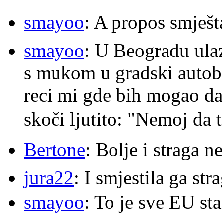
smayoo
: A propos smješt
smayoo
: U Beogradu ulaz
s mukom u gradski autobu
reci mi gde bih mogao da 
skoči ljutito: "Nemoj da 
Bertone
: Bolje i straga 
jura22
: I smjestila ga str
smayoo
: To je sve EU s