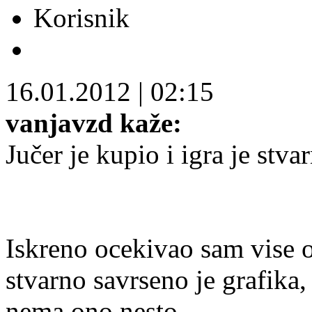
Korisnik
16.01.2012
|
02:15
vanjavzd kaže:
Jučer je kupio i igra je stv
Iskreno ocekivao sam vise o
stvarno savrseno je grafika, 
nema ono nesto...