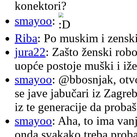
konektori?
smayoo
:
Riba
: Po muskim i zensk
jura22
: Zašto ženski robo
uopće postoje muški i iže
smayoo
: @bbosnjak, otvo
se jave jabučari iz Zagre
iz te generacije da proba
smayoo
: Aha, to ima van
onda svakako treba proba