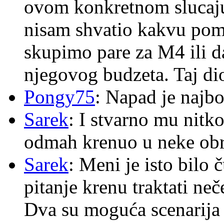
ovom konkretnom slucaju
nisam shvatio kakvu pom
skupimo pare za M4 ili 
njegovog budzeta. Taj dio
Pongy75
: Napad je najbo
Sarek
: I stvarno mu nitko
odmah krenuo u neke ob
Sarek
: Meni je isto bilo
pitanje krenu traktati ne
Dva su moguća scenarija 