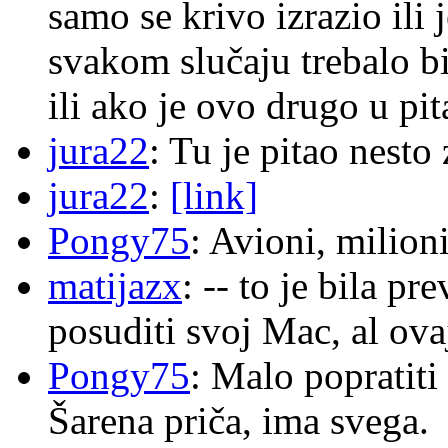
samo se krivo izrazio ili
svakom slučaju trebalo b
ili ako je ovo drugo u pi
jura22
: Tu je pitao nes
jura22
:
[link]
Pongy75
: Avioni, milion
matijazx
: -- to je bila p
posuditi svoj Mac, al ova
Pongy75
: Malo popratiti
Šarena priča, ima svega.