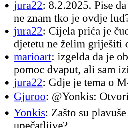
jura22
: 8.2.2025. Pise d
ne znam tko je ovdje lud
jura22
: Cijela prića je č
djetetu ne želim griješiti
marioart
: izgelda da je o
pomoc dvaput, ali sam izi
jura22
: Gdje je tema o 
Gjuroo
: @Yonkis: Otvori
Yonkis
: Zašto su plavuše
upečatljive?