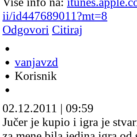
Više info na:
itunes.apple.c
ii/id447689011?mt=8
Odgovori
Citiraj
vanjavzd
Korisnik
02.12.2011
|
09:59
Jučer je kupio i igra je stv
za mene bila jedina igra od