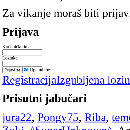
Za vikanje moraš biti prijav
Prijava
Korisničko ime
Lozinka
Upamti me
Registracija
Izgubljena lozi
Prisutni jabučari
jura22
,
Pongy75
,
Riba
,
tem