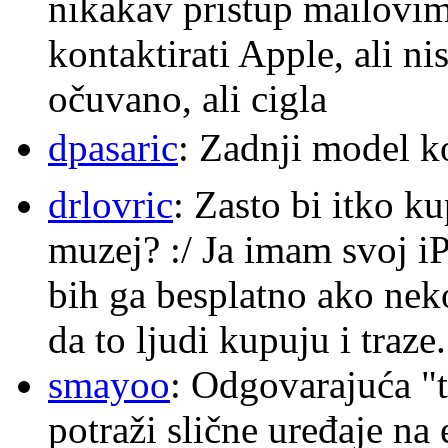
nikakav pristup mailovi
kontaktirati Apple, ali ni
očuvano, ali cigla
dpasaric
: Zadnji model k
drlovric
: Zasto bi itko k
muzej? :/ Ja imam svoj i
bih ga besplatno ako nek
da to ljudi kupuju i traze.
smayoo
: Odgovarajuća "t
potraži slične uređaje na