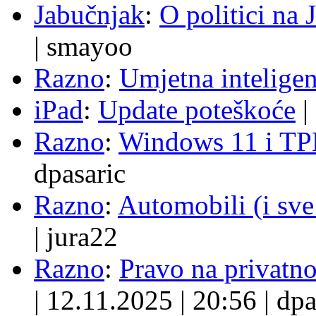
Jabučnjak
:
O politici na 
|
smayoo
Razno
:
Umjetna inteligen
iPad
:
Update poteškoće
|
Razno
:
Windows 11 i TP
dpasaric
Razno
:
Automobili (i sve
|
jura22
Razno
:
Pravo na privatno
|
12.11.2025
|
20:56
|
dpa