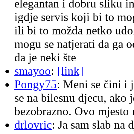
elegantan i dobru sliku im
igdje servis koji bi to m
ili bi to možda netko ud
mogu se natjerati da ga
da je neki šte
smayoo
:
[link]
Pongy75
: Meni se čini i
se na bilesnu djecu, ako j
bezobrazno. Ovo mjesto n
drlovric
: Ja sam slab na 