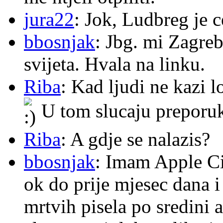
jura22
: Jok, Ludbreg je c
bbosnjak
: Jbg. mi Zagre
svijeta. Hvala na linku.
Riba
: Kad ljudi ne kazi 
U tom slucaju preporu
Riba
: A gdje se nalazis?
bbosnjak
: Imam Apple Ci
ok do prije mjesec dana i
mrtvih pisela po sredini a