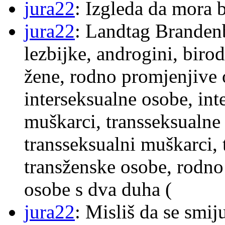
jura22
: Izgleda da mora b
jura22
: Landtag Brandenb
lezbijke, androgini, biro
žene, rodno promjenjive 
interseksualne osobe, int
muškarci, transseksualne 
transseksualni muškarci,
transženske osobe, rodno
osobe s dva duha (
jura22
: Misliš da se smij