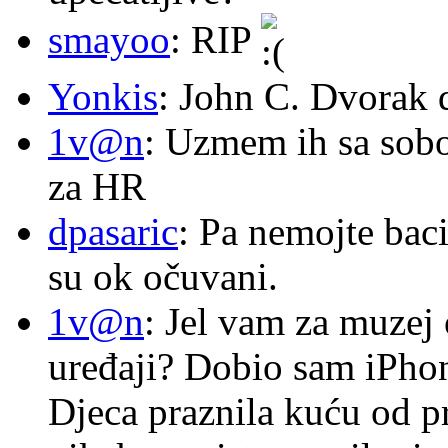
smayoo
: RIP
Yonkis
: John C. Dvorak 
1v@n
: Uzmem ih sa sob
za HR
dpasaric
: Pa nemojte baci
su ok očuvani.
1v@n
: Jel vam za muzej
uređaji? Dobio sam iPhone
Djeca praznila kuću od p