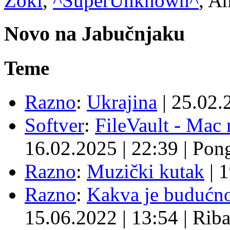
Zoki
,
^SuperUnknown^
, A
Novo na Jabučnjaku
Teme
Razno
:
Ukrajina
|
25.02.
Softver
:
FileVault - Ma
16.02.2025
|
22:39
|
Pon
Razno
:
Muzički kutak
|
1
Razno
:
Kakva je budućno
15.06.2022
|
13:54
|
Rib