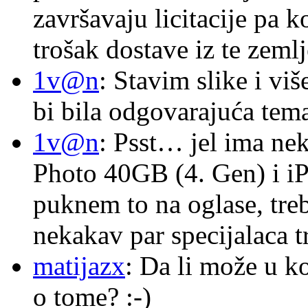
završavaju licitacije pa k
trošak dostave iz te zemlj
1v@n
: Stavim slike i vi
bi bila odgovarajuća tema
1v@n
: Psst… jel ima ne
Photo 40GB (4. Gen) i i
puknem to na oglase, tre
nekakav par specijalaca
matijazx
: Da li može u k
o tome? :-)