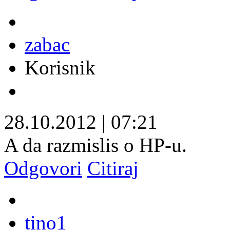
zabac
Korisnik
28.10.2012
|
07:21
A da razmislis o HP-u.
Odgovori
Citiraj
tino1