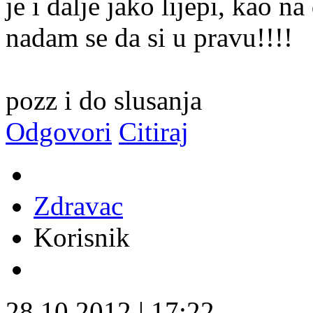
je i dalje jako lijepi, kao 
nadam se da si u pravu!!!!
pozz i do slusanja
Odgovori
Citiraj
Zdravac
Korisnik
28.10.2012
|
17:22