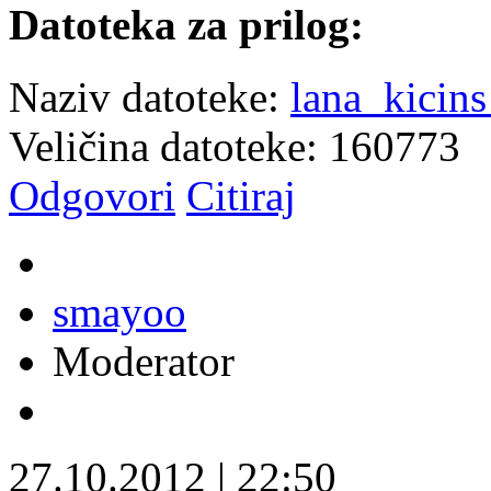
Datoteka za prilog:
Naziv datoteke:
lana_kicin
Veličina datoteke: 160773
Odgovori
Citiraj
smayoo
Moderator
27.10.2012
|
22:50