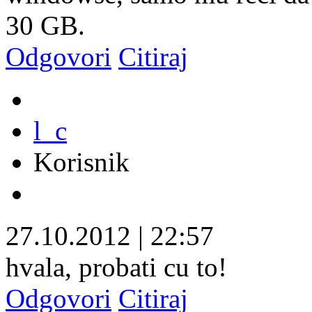
30 GB.
Odgovori
Citiraj
l_c
Korisnik
27.10.2012
|
22:57
hvala, probati cu to!
Odgovori
Citiraj