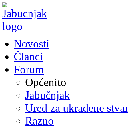
Novosti
Članci
Forum
Općenito
Jabučnjak
Ured za ukradene stvar
Razno