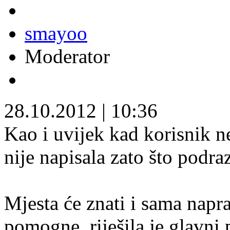
smayoo
Moderator
28.10.2012
|
10:36
Kao i uvijek kad korisnik ne
nije napisala zato što podr
Mjesta će znati i sama napra
pomogne, riješila je glavni 