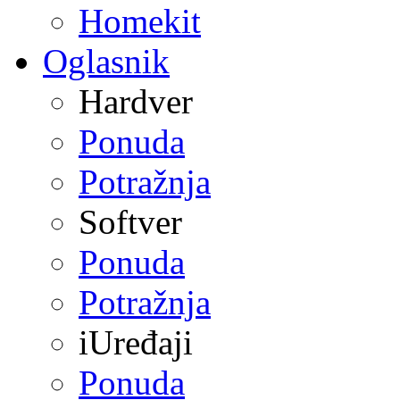
Homekit
Oglasnik
Hardver
Ponuda
Potražnja
Softver
Ponuda
Potražnja
iUređaji
Ponuda