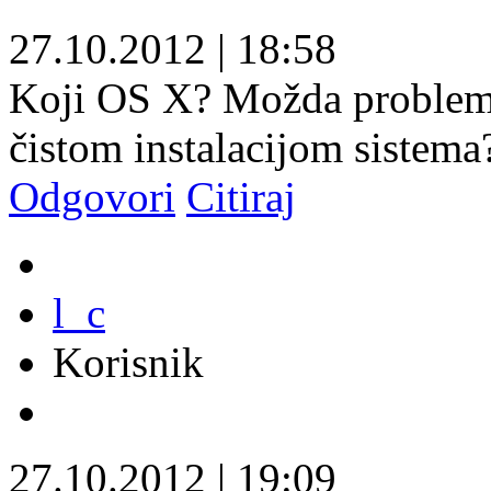
27.10.2012
|
18:58
Koji OS X? Možda problemi
čistom instalacijom sistema
Odgovori
Citiraj
l_c
Korisnik
27.10.2012
|
19:09