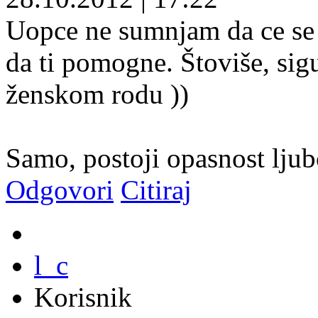
Uopce ne sumnjam da ce se 
da ti pomogne. Štoviše, sigu
ženskom rodu
))
Samo, postoji opasnost lj
Odgovori
Citiraj
l_c
Korisnik