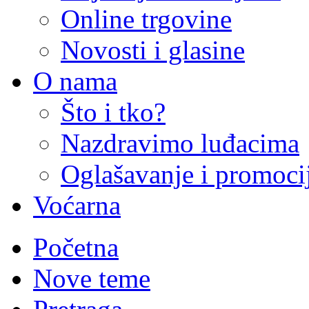
Online trgovine
Novosti i glasine
O nama
Što i tko?
Nazdravimo luđacima
Oglašavanje i promoci
Voćarna
Početna
Nove teme