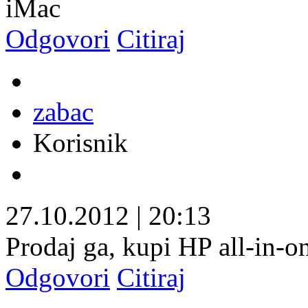
iMac
Odgovori
Citiraj
zabac
Korisnik
27.10.2012
|
20:13
Prodaj ga, kupi HP all-in-o
Odgovori
Citiraj