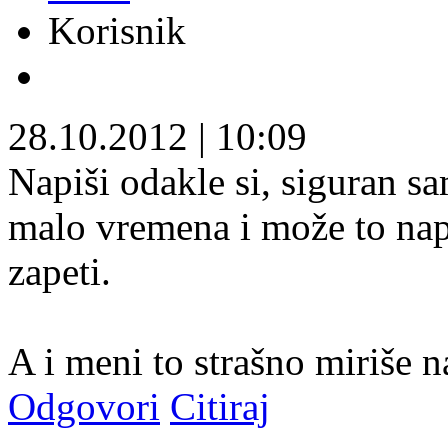
Korisnik
28.10.2012
|
10:09
Napiši odakle si, siguran s
malo vremena i može to napr
zapeti.
A i meni to strašno miriše 
Odgovori
Citiraj