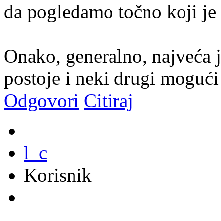
da pogledamo točno koji je M
Onako, generalno, najveća je
postoje i neki drugi mogući 
Odgovori
Citiraj
l_c
Korisnik