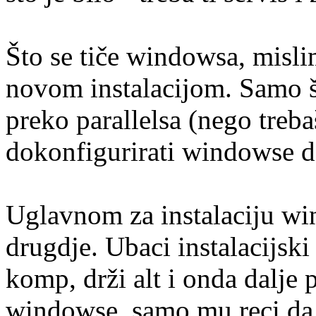
Što se tiče windowsa, misl
novom instalacijom. Samo št
preko parallelsa (nego treba
dokonfigurirati windowse da
Uglavnom za instalaciju wi
drugdje. Ubaci instalacijsk
komp, drži alt i onda dalje p
windowse, samo mu reci da 