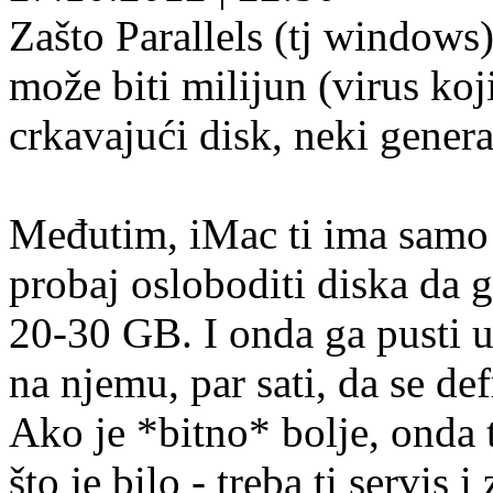
Zašto Parallels (tj windows
može biti milijun (virus koj
crkavajući disk, neki gener
Međutim, iMac ti ima samo 
probaj osloboditi diska da
20-30 GB. I onda ga pusti uk
na njemu, par sati, da se de
Ako je *bitno* bolje, onda t
što je bilo - treba ti servis