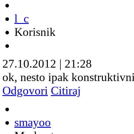
l_c
Korisnik
27.10.2012
|
21:28
ok, nesto ipak konstruktivn
Odgovori
Citiraj
smayoo