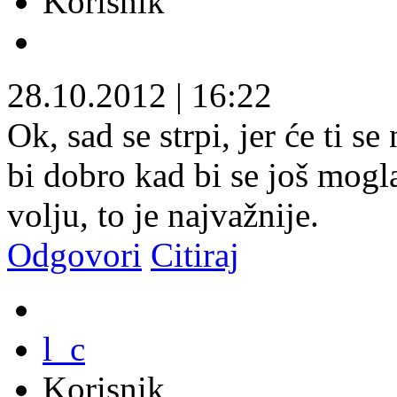
Korisnik
28.10.2012
|
16:22
Ok, sad se strpi, jer će ti se
bi dobro kad bi se još mogl
volju, to je najvažnije.
Odgovori
Citiraj
l_c
Korisnik