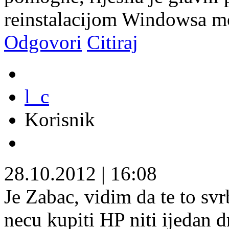
reinstalacijom Windowsa mo
Odgovori
Citiraj
l_c
Korisnik
28.10.2012
|
16:08
Je Zabac, vidim da te to svrb
necu kupiti HP niti ijedan 