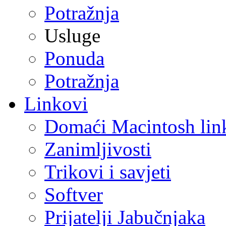
Potražnja
Usluge
Ponuda
Potražnja
Linkovi
Domaći Macintosh lin
Zanimljivosti
Trikovi i savjeti
Softver
Prijatelji Jabučnjaka