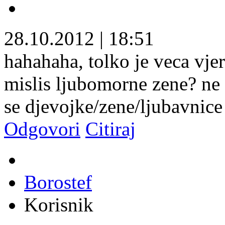
28.10.2012
|
18:51
hahahaha, tolko je veca vje
mislis ljubomorne zene? ne 
se djevojke/zene/ljubavnice 
Odgovori
Citiraj
Borostef
Korisnik