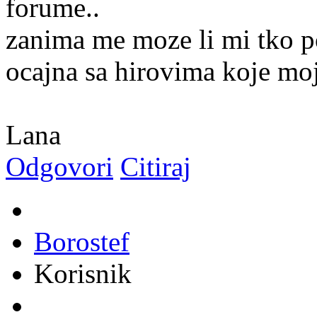
forume..
zanima me moze li mi tko p
ocajna sa hirovima koje moj
Lana
Odgovori
Citiraj
Borostef
Korisnik