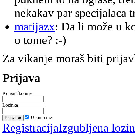
nekakav par specijalaca
matijazx
: Da li može u k
o tome? :-)
Za vikanje moraš biti prijav
Prijava
Korisničko ime
Lozinka
Upamti me
Registracija
Izgubljena lozi