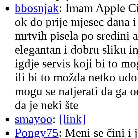
bbosnjak
: Imam Apple Ci
ok do prije mjesec dana i
mrtvih pisela po sredini a
elegantan i dobru sliku im
igdje servis koji bi to m
ili bi to možda netko ud
mogu se natjerati da ga
da je neki šte
smayoo
:
[link]
Pongy75
: Meni se čini i