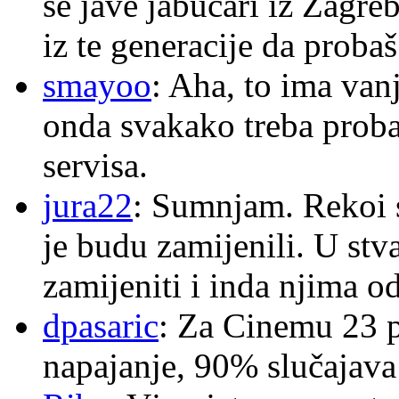
se jave jabučari iz Zagre
iz te generacije da proba
smayoo
: Aha, to ima van
onda svakako treba proba
servisa.
jura22
: Sumnjam. Rekoi s
je budu zamijenili. U stva
zamijeniti i inda njima o
dpasaric
: Za Cinemu 23 p
napajanje, 90% slučajava