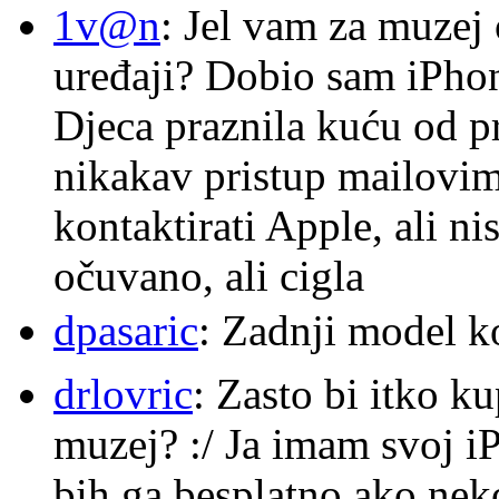
1v@n
: Jel vam za muzej
uređaji? Dobio sam iPhone
Djeca praznila kuću od p
nikakav pristup mailovi
kontaktirati Apple, ali ni
očuvano, ali cigla
dpasaric
: Zadnji model k
drlovric
: Zasto bi itko k
muzej? :/ Ja imam svoj i
bih ga besplatno ako nek