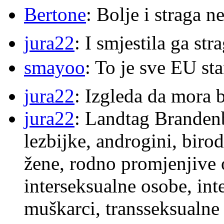
Bertone
: Bolje i straga 
jura22
: I smjestila ga str
smayoo
: To je sve EU s
jura22
: Izgleda da mora b
jura22
: Landtag Brandenb
lezbijke, androgini, biro
žene, rodno promjenjive 
interseksualne osobe, int
muškarci, transseksualne 