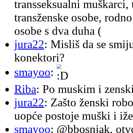
transseksualni muškarci,
transženske osobe, rodno
osobe s dva duha (
jura22
: Misliš da se smij
konektori?
smayoo
:
Riba
: Po muskim i zensk
jura22
: Zašto ženski robo
uopće postoje muški i iže
smayoo
: @bbosnjak, otvo