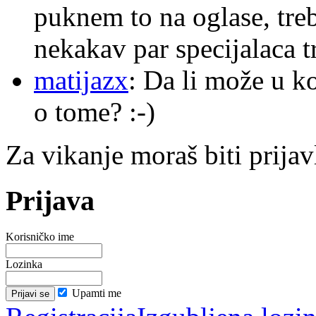
puknem to na oglase, tre
nekakav par specijalaca
matijazx
: Da li može u k
o tome? :-)
Za vikanje moraš biti prijav
Prijava
Korisničko ime
Lozinka
Upamti me