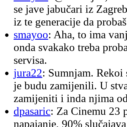
se jave jabučari iz Zagre
iz te generacije da proba
smayoo
: Aha, to ima van
onda svakako treba proba
servisa.
jura22
: Sumnjam. Rekoi s
je budu zamijenili. U stva
zamijeniti i inda njima o
dpasaric
: Za Cinemu 23 p
napajanje, 90% slučajava