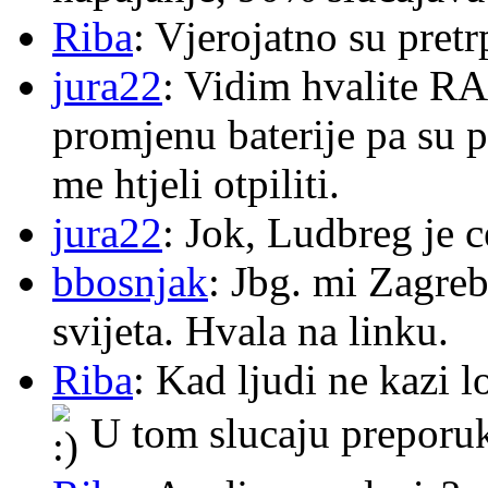
Riba
: Vjerojatno su pretr
jura22
: Vidim hvalite RA
promjenu baterije pa su p
me htjeli otpiliti.
jura22
: Jok, Ludbreg je c
bbosnjak
: Jbg. mi Zagre
svijeta. Hvala na linku.
Riba
: Kad ljudi ne kazi 
U tom slucaju preporu