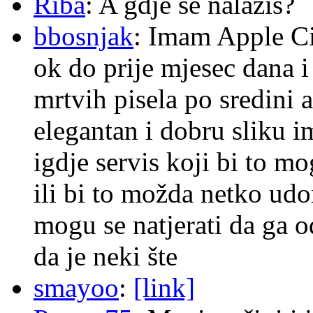
Riba
: A gdje se nalazis?
bbosnjak
: Imam Apple Ci
ok do prije mjesec dana i
mrtvih pisela po sredini a
elegantan i dobru sliku im
igdje servis koji bi to m
ili bi to možda netko ud
mogu se natjerati da ga
da je neki šte
smayoo
:
[link]