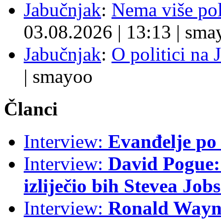
Jabučnjak
:
Nema više pol
03.08.2026
|
13:13
|
sma
Jabučnjak
:
O politici na 
|
smayoo
Članci
Interview:
Evanđelje p
Interview:
David Pogue: 
izliječio bih Stevea Job
Interview:
Ronald Wayne