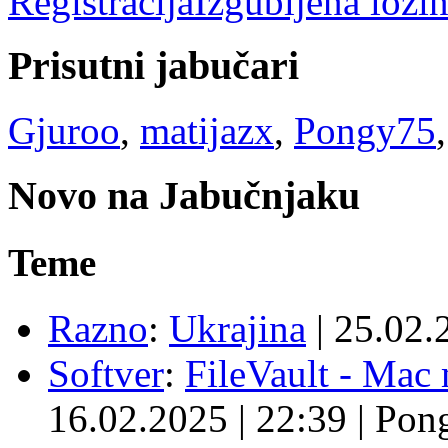
Registracija
Izgubljena lozi
Prisutni jabučari
Gjuroo
,
matijazx
,
Pongy75
Novo na Jabučnjaku
Teme
Razno
:
Ukrajina
|
25.02.
Softver
:
FileVault - Ma
16.02.2025
|
22:39
|
Pon