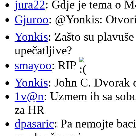
jura22
: Gdje je tema o 
Gjuroo
: @Yonkis: Otvori
Yonkis
: Zašto su plavuše
upečatljive?
smayoo
: RIP
Yonkis
: John C. Dvorak 
1v@n
: Uzmem ih sa sob
za HR
dpasaric
: Pa nemojte baci