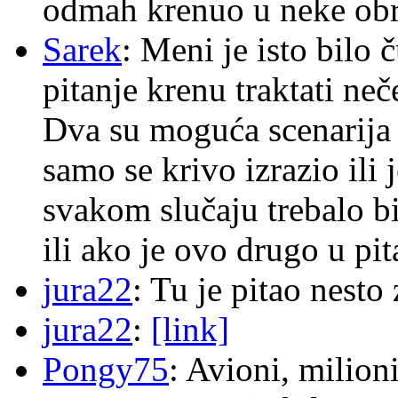
odmah krenuo u neke ob
Sarek
: Meni je isto bilo
pitanje krenu traktati ne
Dva su moguća scenarija 
samo se krivo izrazio ili
svakom slučaju trebalo b
ili ako je ovo drugo u pi
jura22
: Tu je pitao nes
jura22
:
[link]
Pongy75
: Avioni, milion