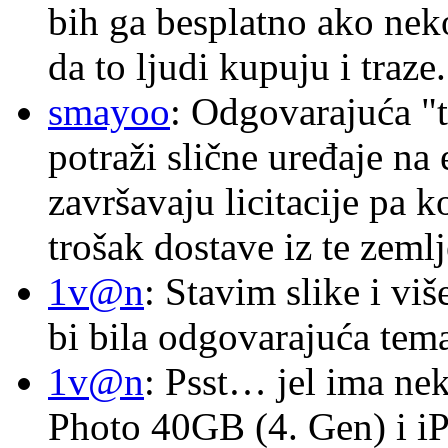
bih ga besplatno ako nek
da to ljudi kupuju i traze.
smayoo
: Odgovarajuća "t
potraži slične uređaje na
završavaju licitacije pa k
trošak dostave iz te zemlj
1v@n
: Stavim slike i vi
bi bila odgovarajuća tema
1v@n
: Psst… jel ima ne
Photo 40GB (4. Gen) i i