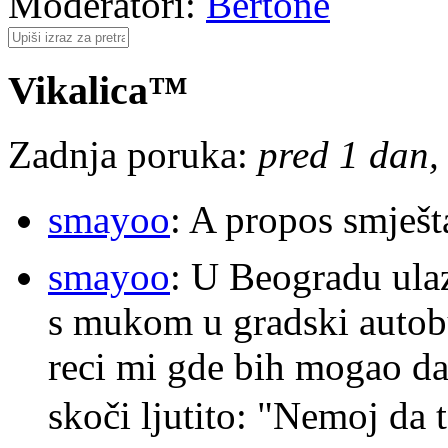
Moderatori:
Bertone
Vikalica™
Zadnja poruka:
pred 1 dan, 
smayoo
: A propos smješt
smayoo
: U Beogradu ulaz
s mukom u gradski autobu
reci mi gde bih mogao da 
skoči ljutito: "Nemoj da 