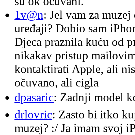
su ok očuvani.
1v@n
: Jel vam za muzej
uređaji? Dobio sam iPhone
Djeca praznila kuću od p
nikakav pristup mailovi
kontaktirati Apple, ali ni
očuvano, ali cigla
dpasaric
: Zadnji model k
drlovric
: Zasto bi itko k
muzej? :/ Ja imam svoj i