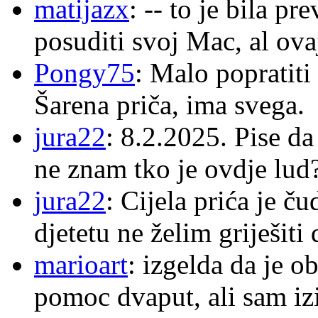
matijazx
: -- to je bila p
posuditi svoj Mac, al ova
Pongy75
: Malo popratiti
Šarena priča, ima svega.
jura22
: 8.2.2025. Pise d
ne znam tko je ovdje lud
jura22
: Cijela prića je č
djetetu ne želim griješiti
marioart
: izgelda da je o
pomoc dvaput, ali sam izi