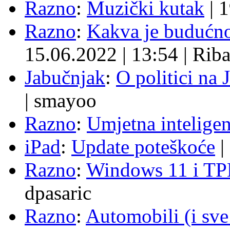
Razno
:
Muzički kutak
|
1
Razno
:
Kakva je budućno
15.06.2022
|
13:54
|
Rib
Jabučnjak
:
O politici na 
|
smayoo
Razno
:
Umjetna inteligen
iPad
:
Update poteškoće
|
Razno
:
Windows 11 i TP
dpasaric
Razno
:
Automobili (i sve