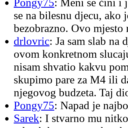
Pongy75
: Meni se čini i
se na bilesnu djecu, ako j
bezobrazno. Ovo mjesto n
drlovric
: Ja sam slab na 
ovom konkretnom slucaju
nisam shvatio kakvu pom
skupimo pare za M4 ili 
njegovog budzeta. Taj dio
Pongy75
: Napad je najbo
Sarek
: I stvarno mu nitko