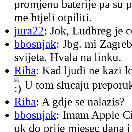
promjenu baterije pa su p
me htjeli otpiliti.
jura22
: Jok, Ludbreg je c
bbosnjak
: Jbg. mi Zagre
svijeta. Hvala na linku.
Riba
: Kad ljudi ne kazi 
U tom slucaju preporu
Riba
: A gdje se nalazis?
bbosnjak
: Imam Apple Ci
ok do prije mjesec dana i