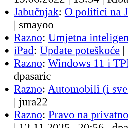
Jabučnjak
:
O politici na 
|
smayoo
Razno
:
Umjetna inteligen
iPad
:
Update poteškoće
|
Razno
:
Windows 11 i TP
dpasaric
Razno
:
Automobili (i sve
|
jura22
Razno
:
Pravo na privatno
|
12.11.2025
|
20:56
|
dpa