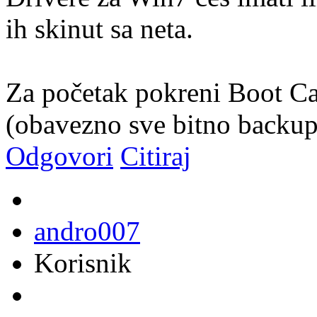
ih skinut sa neta.
Za početak pokreni Boot Cam
(obavezno sve bitno backupi
Odgovori
Citiraj
andro007
Korisnik