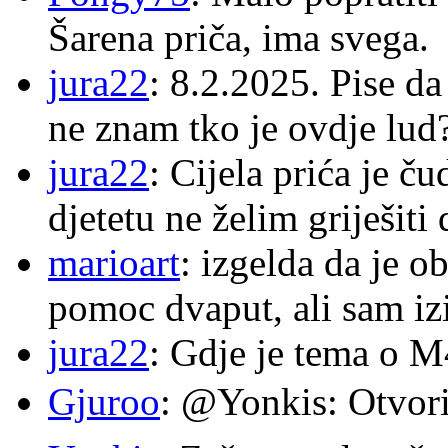
Šarena priča, ima svega.
jura22
: 8.2.2025. Pise d
ne znam tko je ovdje lud
jura22
: Cijela prića je č
djetetu ne želim griješiti
marioart
: izgelda da je o
pomoc dvaput, ali sam izi
jura22
: Gdje je tema o 
Gjuroo
: @Yonkis: Otvori