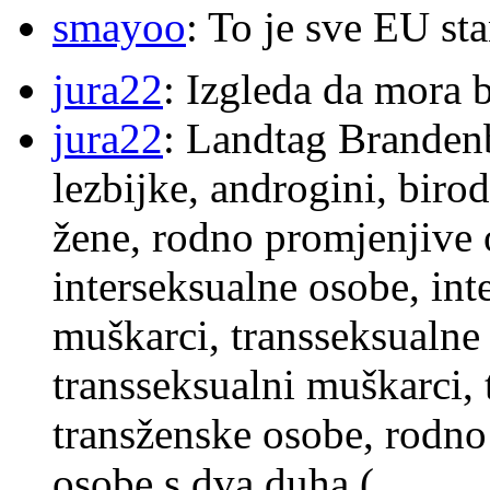
smayoo
: To je sve EU s
jura22
: Izgleda da mora b
jura22
: Landtag Brandenb
lezbijke, androgini, biro
žene, rodno promjenjive 
interseksualne osobe, int
muškarci, transseksualne 
transseksualni muškarci,
transženske osobe, rodno
osobe s dva duha (