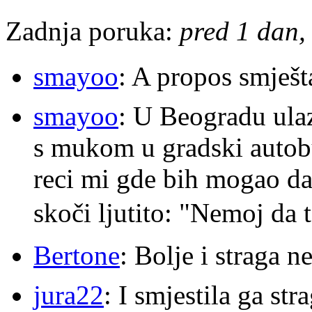
Zadnja poruka:
pred 1 dan, 
smayoo
: A propos smješt
smayoo
: U Beogradu ulaz
s mukom u gradski autobu
reci mi gde bih mogao da 
skoči ljutito: "Nemoj da 
Bertone
: Bolje i straga 
jura22
: I smjestila ga str