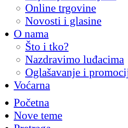
Online trgovine
Novosti i glasine
O nama
Što i tko?
Nazdravimo luđacima
Oglašavanje i promoci
Voćarna
Početna
Nove teme