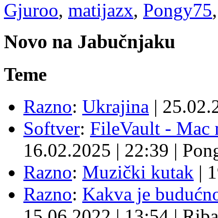
Gjuroo
,
matijazx
,
Pongy75
Novo na Jabučnjaku
Teme
Razno
:
Ukrajina
|
25.02.
Softver
:
FileVault - Ma
16.02.2025
|
22:39
|
Pon
Razno
:
Muzički kutak
|
1
Razno
:
Kakva je budućno
15.06.2022
|
13:54
|
Rib