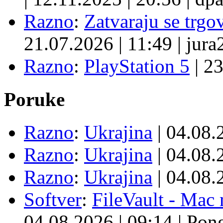
Razno
:
Zatvaraju se trgovi
21.07.2026
|
11:49
|
jura
Razno
:
PlayStation 5
|
23
Poruke
Razno
:
Ukrajina
| 04.08
Razno
:
Ukrajina
| 04.08
Razno
:
Ukrajina
| 04.08
Softver
:
FileVault - Ma
04.08.2026
|
09:14
|
Pon