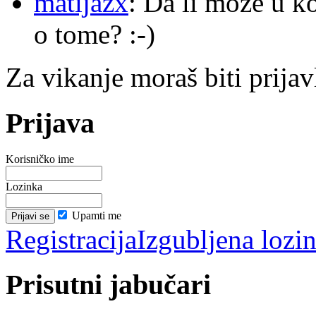
matijazx
: Da li može u k
o tome? :-)
Za vikanje moraš biti prijav
Prijava
Korisničko ime
Lozinka
Upamti me
Registracija
Izgubljena lozi
Prisutni jabučari