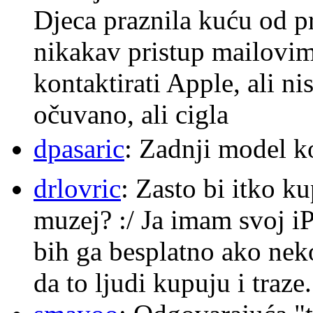
Djeca praznila kuću od p
nikakav pristup mailovi
kontaktirati Apple, ali ni
očuvano, ali cigla
dpasaric
: Zadnji model k
drlovric
: Zasto bi itko k
muzej? :/ Ja imam svoj i
bih ga besplatno ako nek
da to ljudi kupuju i traze.