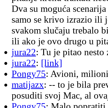
Dva su moguća scenarija 
samo se krivo izrazio ili
svakom slučaju trebalo b
ili ako je ovo drugo u pi
jura22
: Tu je pitao nes
jura22
:
[link]
Pongy75
: Avioni, milion
matijazx
: -- to je bila p
posuditi svoj Mac, al ova
Pongy75
: Malo popratiti