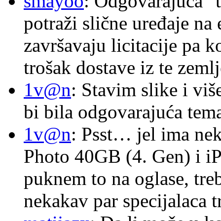
smayoo
: Odgovarajuća "t
potraži slične uređaje na
završavaju licitacije pa k
trošak dostave iz te zemlj
1v@n
: Stavim slike i vi
bi bila odgovarajuća tema
1v@n
: Psst… jel ima ne
Photo 40GB (4. Gen) i i
puknem to na oglase, tre
nekakav par specijalaca