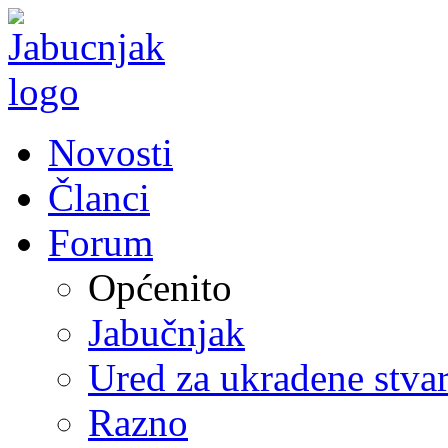
Novosti
Članci
Forum
Općenito
Jabučnjak
Ured za ukradene stvar
Razno