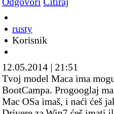
Odgovori
Citiraj
rusty
Korisnik
12.05.2014
|
21:51
Tvoj model Maca ima moguć
BootCampa. Progooglaj mal
Mac OSa imaš, i naći ćeš ja
Drivere za Win7 ćeš imati il