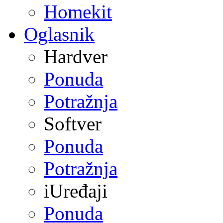
Homekit
Oglasnik
Hardver
Ponuda
Potražnja
Softver
Ponuda
Potražnja
iUređaji
Ponuda