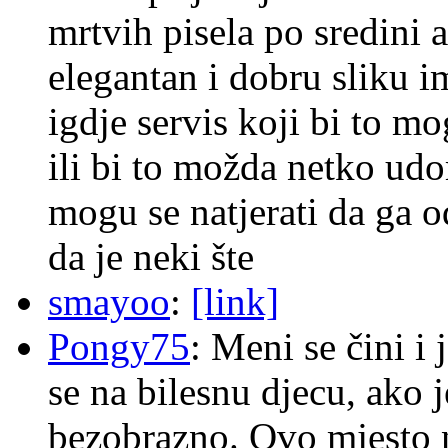
mrtvih pisela po sredini a
elegantan i dobru sliku im
igdje servis koji bi to m
ili bi to možda netko ud
mogu se natjerati da ga
da je neki šte
smayoo
:
[link]
Pongy75
: Meni se čini i
se na bilesnu djecu, ako j
bezobrazno. Ovo mjesto n