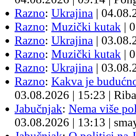
Razno
:
Ukrajina
| 04.08
Razno
:
Muzički kutak
| 
Razno
:
Ukrajina
| 03.08
Razno
:
Muzički kutak
| 
Razno
:
Ukrajina
| 03.08
Razno
:
Kakva je budućno
03.08.2026
|
15:23
|
Rib
Jabučnjak
:
Nema više pol
03.08.2026
|
13:13
|
sma
Jabučnjak
:
O politici na 