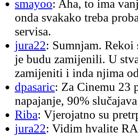
smayoo
: Aha, to ima van
onda svakako treba proba
servisa.
jura22
: Sumnjam. Rekoi s
je budu zamijenili. U stva
zamijeniti i inda njima o
dpasaric
: Za Cinemu 23 p
napajanje, 90% slučajava
Riba
: Vjerojatno su pretr
jura22
: Vidim hvalite RA