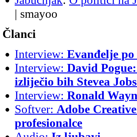
|
smayoo
Članci
Interview:
Evanđelje p
Interview:
David Pogue: 
izliječio bih Stevea Job
Interview:
Ronald Wayne
Softver:
Adobe Creative 
profesionalce
Audio:
Iz ljubavi