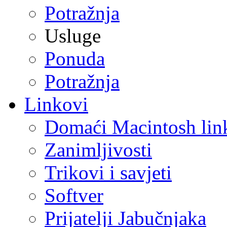
Potražnja
Usluge
Ponuda
Potražnja
Linkovi
Domaći Macintosh lin
Zanimljivosti
Trikovi i savjeti
Softver
Prijatelji Jabučnjaka