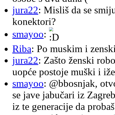
jura22
: Misliš da se smij
konektori?
smayoo
:
Riba
: Po muskim i zensk
jura22
: Zašto ženski robo
uopće postoje muški i iže
smayoo
: @bbosnjak, otvo
se jave jabučari iz Zagre
iz te generacije da proba