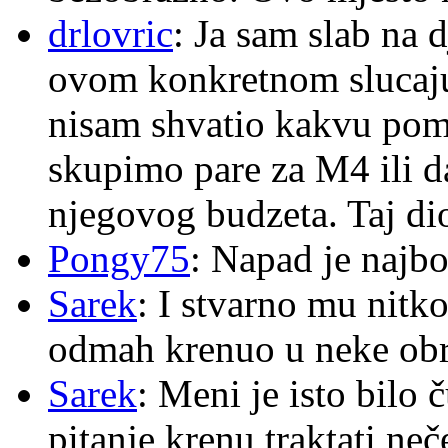
drlovric
: Ja sam slab na 
ovom konkretnom slucaju
nisam shvatio kakvu pom
skupimo pare za M4 ili 
njegovog budzeta. Taj dio
Pongy75
: Napad je najbo
Sarek
: I stvarno mu nitko
odmah krenuo u neke ob
Sarek
: Meni je isto bilo
pitanje krenu traktati ne