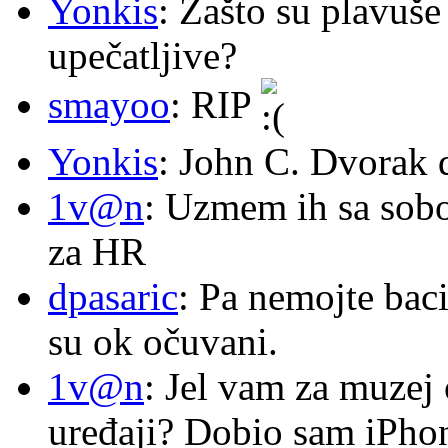
Yonkis
: Zašto su plavuše
upečatljive?
smayoo
: RIP
Yonkis
: John C. Dvorak 
1v@n
: Uzmem ih sa sob
za HR
dpasaric
: Pa nemojte baci
su ok očuvani.
1v@n
: Jel vam za muzej
uređaji? Dobio sam iPhone