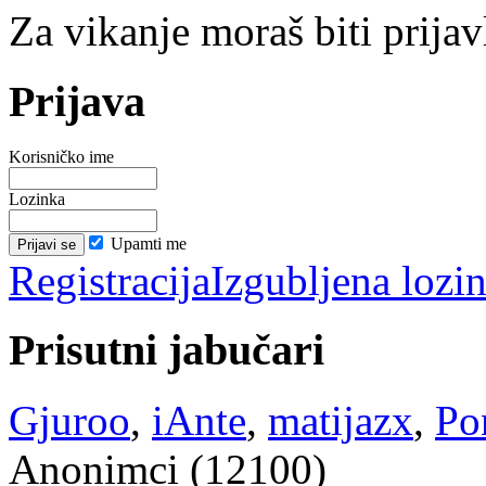
Za vikanje moraš biti prijav
Prijava
Korisničko ime
Lozinka
Upamti me
Registracija
Izgubljena lozi
Prisutni jabučari
Gjuroo
,
iAnte
,
matijazx
,
Po
Anonimci (12100)