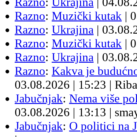
Razno
:
Ukrajina
| 04.08
Razno
:
Muzički kutak
| 
Razno
:
Ukrajina
| 03.08
Razno
:
Muzički kutak
| 
Razno
:
Ukrajina
| 03.08
Razno
:
Kakva je budućno
03.08.2026
|
15:23
|
Rib
Jabučnjak
:
Nema više pol
03.08.2026
|
13:13
|
sma
Jabučnjak
:
O politici na 