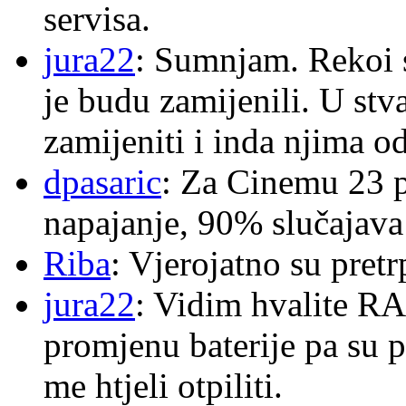
servisa.
jura22
: Sumnjam. Rekoi s
je budu zamijenili. U stva
zamijeniti i inda njima o
dpasaric
: Za Cinemu 23 p
napajanje, 90% slučajava
Riba
: Vjerojatno su pretr
jura22
: Vidim hvalite RA
promjenu baterije pa su p
me htjeli otpiliti.