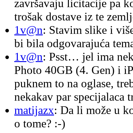
završavaju licitacije pa k
trošak dostave iz te zemlj
1v@n
: Stavim slike i vi
bi bila odgovarajuća tema
1v@n
: Psst… jel ima ne
Photo 40GB (4. Gen) i i
puknem to na oglase, tre
nekakav par specijalaca
matijazx
: Da li može u k
o tome? :-)