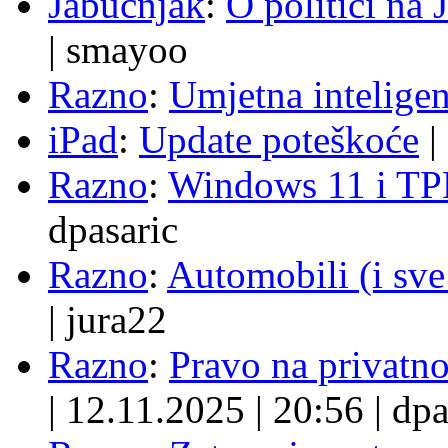
Jabučnjak
:
O politici na 
|
smayoo
Razno
:
Umjetna inteligen
iPad
:
Update poteškoće
|
Razno
:
Windows 11 i TP
dpasaric
Razno
:
Automobili (i sve
|
jura22
Razno
:
Pravo na privatno
|
12.11.2025
|
20:56
|
dpa