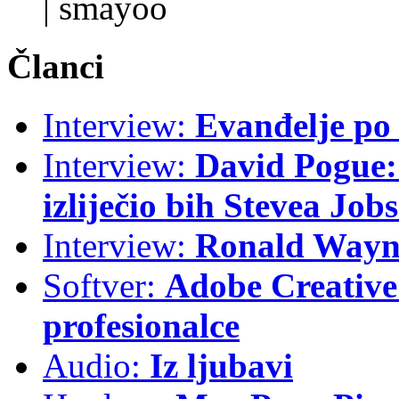
|
smayoo
Članci
Interview:
Evanđelje p
Interview:
David Pogue: 
izliječio bih Stevea Job
Interview:
Ronald Wayne
Softver:
Adobe Creative 
profesionalce
Audio:
Iz ljubavi