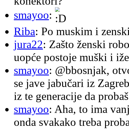
konektori?
smayoo
:
Riba
: Po muskim i zensk
jura22
: Zašto ženski robo
uopće postoje muški i iže
smayoo
: @bbosnjak, otvo
se jave jabučari iz Zagre
iz te generacije da proba
smayoo
: Aha, to ima van
onda svakako treba proba