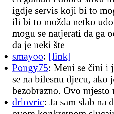
igdje servis koji bi to m
ili bi to možda netko ud
mogu se natjerati da ga
da je neki šte
smayoo
:
[link]
Pongy75
: Meni se čini i
se na bilesnu djecu, ako j
bezobrazno. Ovo mjesto n
drlovric
: Ja sam slab na 
ovom konkretnom slucaju