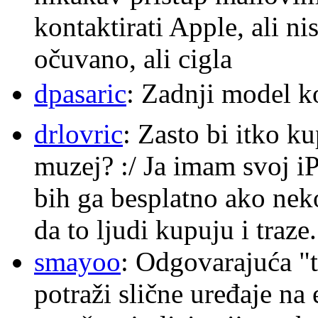
kontaktirati Apple, ali ni
očuvano, ali cigla
dpasaric
: Zadnji model k
drlovric
: Zasto bi itko k
muzej? :/ Ja imam svoj i
bih ga besplatno ako nek
da to ljudi kupuju i traze.
smayoo
: Odgovarajuća "t
potraži slične uređaje na