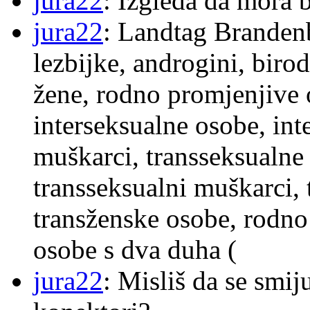
jura22
: Izgleda da mora b
jura22
: Landtag Brandenb
lezbijke, androgini, biro
žene, rodno promjenjive 
interseksualne osobe, int
muškarci, transseksualne 
transseksualni muškarci,
transženske osobe, rodno
osobe s dva duha (
jura22
: Misliš da se smij