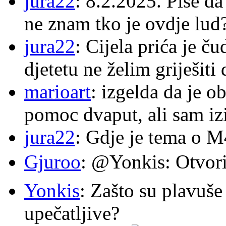
jura22
: 8.2.2025. Pise d
ne znam tko je ovdje lud
jura22
: Cijela prića je č
djetetu ne želim griješiti
marioart
: izgelda da je o
pomoc dvaput, ali sam izi
jura22
: Gdje je tema o 
Gjuroo
: @Yonkis: Otvori
Yonkis
: Zašto su plavuše
upečatljive?