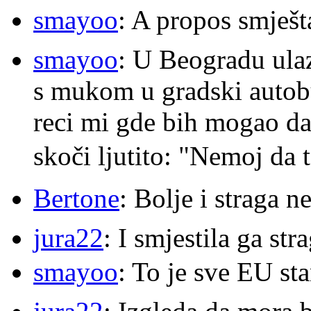
smayoo
: A propos smješt
smayoo
: U Beogradu ulaz
s mukom u gradski autobu
reci mi gde bih mogao da 
skoči ljutito: "Nemoj da 
Bertone
: Bolje i straga 
jura22
: I smjestila ga str
smayoo
: To je sve EU s