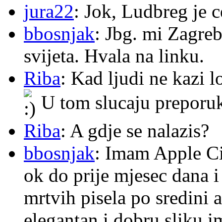
jura22
: Jok, Ludbreg je c
bbosnjak
: Jbg. mi Zagre
svijeta. Hvala na linku.
Riba
: Kad ljudi ne kazi 
U tom slucaju preporu
Riba
: A gdje se nalazis?
bbosnjak
: Imam Apple Ci
ok do prije mjesec dana i
mrtvih pisela po sredini a
elegantan i dobru sliku im