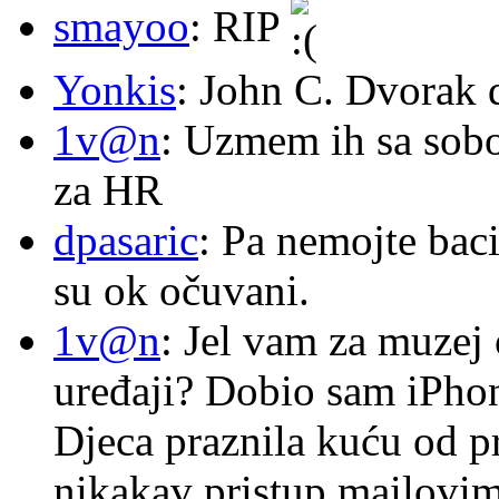
smayoo
: RIP
Yonkis
: John C. Dvorak 
1v@n
: Uzmem ih sa sob
za HR
dpasaric
: Pa nemojte baci
su ok očuvani.
1v@n
: Jel vam za muzej
uređaji? Dobio sam iPhone
Djeca praznila kuću od p
nikakav pristup mailovi