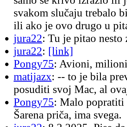
svakom slučaju trebalo b
ili ako je ovo drugo u pi
jura22
: Tu je pitao nes
jura22
:
[link]
Pongy75
: Avioni, milion
matijazx
: -- to je bila p
posuditi svoj Mac, al ova
Pongy75
: Malo popratiti
Šarena priča, ima svega.