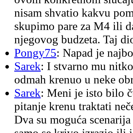
nisam shvatio kakvu pom
skupimo pare za M4 ili 
njegovog budzeta. Taj dio
Pongy75
: Napad je najbo
Sarek
: I stvarno mu nitko
odmah krenuo u neke ob
Sarek
: Meni je isto bilo
pitanje krenu traktati ne
Dva su moguća scenarija 
samo se krivo izrazio ili