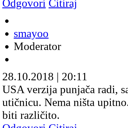
Odgovori
Citiraj
smayoo
Moderator
28.10.2018
|
20:11
USA verzija punjača radi, s
utičnicu. Nema ništa upitno
biti različito.
Odgovori
Citiraj