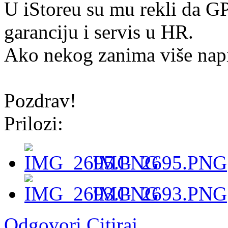
U iStoreu su mu rekli da G
garanciju i servis u HR.
Ako nekog zanima više napis
Pozdrav!
Prilozi:
IMG_2695.PNG
IMG_2693.PNG
Odgovori
Citiraj