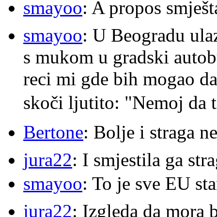
smayoo
: A propos smješt
smayoo
: U Beogradu ulaz
s mukom u gradski autobu
reci mi gde bih mogao da 
skoči ljutito: "Nemoj da 
Bertone
: Bolje i straga 
jura22
: I smjestila ga str
smayoo
: To je sve EU s
jura22
: Izgleda da mora b