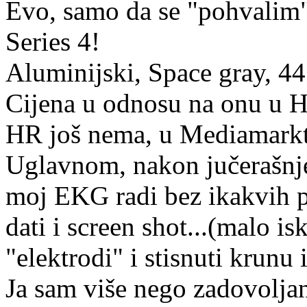
Evo, samo da se "pohvalim"
Series 4!
Aluminijski, Space gray, 4
Cijena u odnosu na onu u H
HR još nema, u Mediamarktu
Uglavnom, nakon jučerašnj
moj EKG radi bez ikakvih p
dati i screen shot...(malo is
"elektrodi" i stisnuti krunu
Ja sam više nego zadovoljan