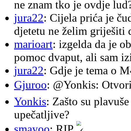
ne znam tko je ovdje lud
jura22
: Cijela prića je č
djetetu ne želim griješiti
marioart
: izgelda da je o
pomoc dvaput, ali sam izi
jura22
: Gdje je tema o 
Gjuroo
: @Yonkis: Otvori
Yonkis
: Zašto su plavuše
upečatljive?
smayoo
: RIP