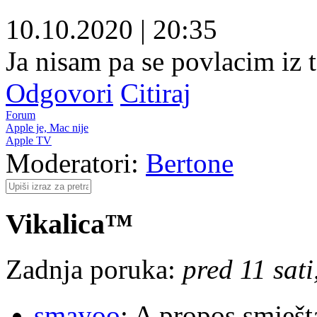
10.10.2020
|
20:35
Ja nisam pa se povlacim iz
Odgovori
Citiraj
Forum
Apple je, Mac nije
Apple TV
Moderatori:
Bertone
Vikalica™
Zadnja poruka:
pred 11 sat
smayoo
: A propos smješt