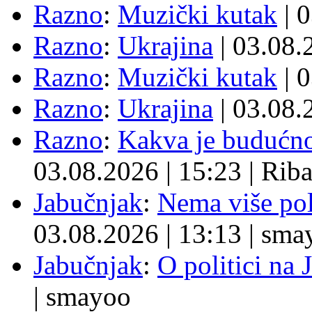
Razno
:
Muzički kutak
| 
Razno
:
Ukrajina
| 03.08
Razno
:
Muzički kutak
| 
Razno
:
Ukrajina
| 03.08
Razno
:
Kakva je budućno
03.08.2026
|
15:23
|
Rib
Jabučnjak
:
Nema više pol
03.08.2026
|
13:13
|
sma
Jabučnjak
:
O politici na 
|
smayoo