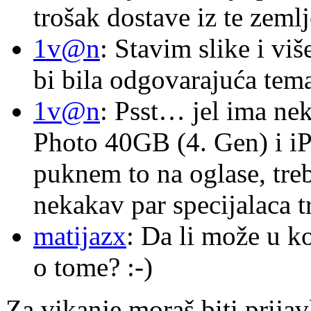
trošak dostave iz te zemlj
1v@n
: Stavim slike i vi
bi bila odgovarajuća tema
1v@n
: Psst… jel ima ne
Photo 40GB (4. Gen) i i
puknem to na oglase, tre
nekakav par specijalaca
matijazx
: Da li može u k
o tome? :-)
Za vikanje moraš biti prijav