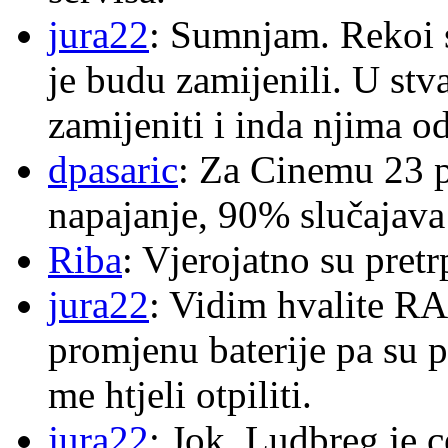
jura22
: Sumnjam. Rekoi s
je budu zamijenili. U stva
zamijeniti i inda njima o
dpasaric
: Za Cinemu 23 p
napajanje, 90% slučajava
Riba
: Vjerojatno su pretr
jura22
: Vidim hvalite RA
promjenu baterije pa su p
me htjeli otpiliti.
jura22
: Jok, Ludbreg je c