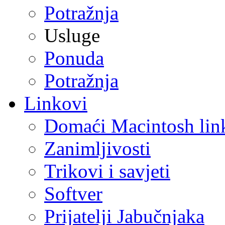
Potražnja
Usluge
Ponuda
Potražnja
Linkovi
Domaći Macintosh lin
Zanimljivosti
Trikovi i savjeti
Softver
Prijatelji Jabučnjaka