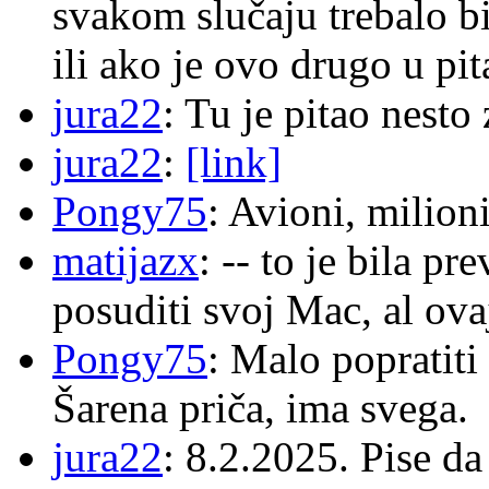
svakom slučaju trebalo b
ili ako je ovo drugo u pi
jura22
: Tu je pitao nes
jura22
:
[link]
Pongy75
: Avioni, milion
matijazx
: -- to je bila p
posuditi svoj Mac, al ova
Pongy75
: Malo popratiti
Šarena priča, ima svega.
jura22
: 8.2.2025. Pise d