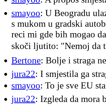
smayoo
: U Beogradu ulaz
s mukom u gradski autobu
reci mi gde bih mogao da 
skoči ljutito: "Nemoj da 
Bertone
: Bolje i straga 
jura22
: I smjestila ga str
smayoo
: To je sve EU s
jura22
: Izgleda da mora b