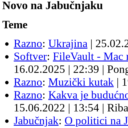
Novo na Jabučnjaku
Teme
Razno
:
Ukrajina
|
25.02.
Softver
:
FileVault - Ma
16.02.2025
|
22:39
|
Pon
Razno
:
Muzički kutak
|
1
Razno
:
Kakva je budućno
15.06.2022
|
13:54
|
Rib
Jabučnjak
:
O politici na 