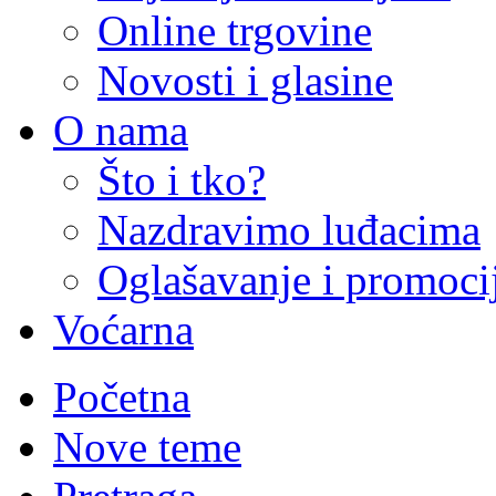
Online trgovine
Novosti i glasine
O nama
Što i tko?
Nazdravimo luđacima
Oglašavanje i promoci
Voćarna
Početna
Nove teme