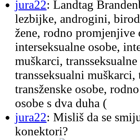
jura22
: Landtag Brandenb
lezbijke, androgini, biro
žene, rodno promjenjive 
interseksualne osobe, int
muškarci, transseksualne 
transseksualni muškarci,
transženske osobe, rodno
osobe s dva duha (
jura22
: Misliš da se smij
konektori?