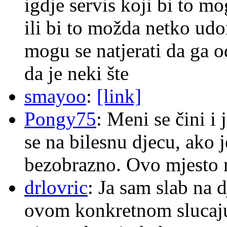
igdje servis koji bi to m
ili bi to možda netko ud
mogu se natjerati da ga
da je neki šte
smayoo
:
[link]
Pongy75
: Meni se čini i
se na bilesnu djecu, ako j
bezobrazno. Ovo mjesto n
drlovric
: Ja sam slab na 
ovom konkretnom slucaju