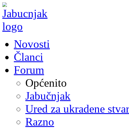
Novosti
Članci
Forum
Općenito
Jabučnjak
Ured za ukradene stvar
Razno