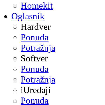
Homekit
Oglasnik
Hardver
Ponuda
Potražnja
Softver
Ponuda
Potražnja
iUređaji
Ponuda