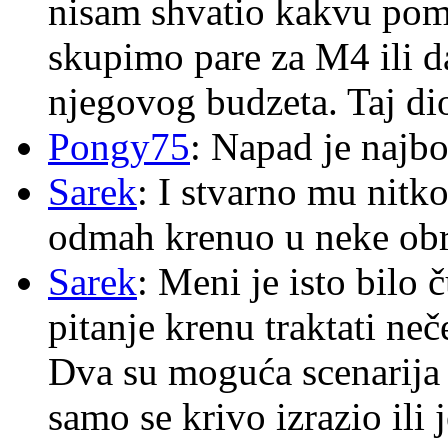
nisam shvatio kakvu pom
skupimo pare za M4 ili 
njegovog budzeta. Taj dio
Pongy75
: Napad je najbo
Sarek
: I stvarno mu nitko
odmah krenuo u neke ob
Sarek
: Meni je isto bilo
pitanje krenu traktati ne
Dva su moguća scenarija 
samo se krivo izrazio ili