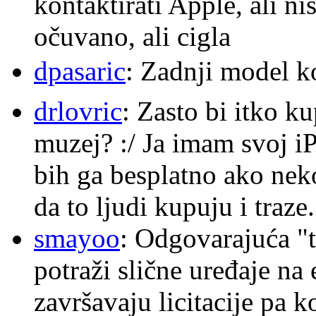
kontaktirati Apple, ali ni
očuvano, ali cigla
dpasaric
: Zadnji model k
drlovric
: Zasto bi itko k
muzej? :/ Ja imam svoj i
bih ga besplatno ako nek
da to ljudi kupuju i traze.
smayoo
: Odgovarajuća "t
potraži slične uređaje na
završavaju licitacije pa k