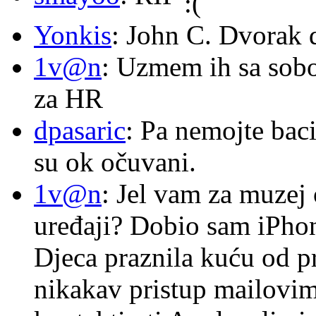
Yonkis
: John C. Dvorak 
1v@n
: Uzmem ih sa sob
za HR
dpasaric
: Pa nemojte baci
su ok očuvani.
1v@n
: Jel vam za muzej
uređaji? Dobio sam iPhone
Djeca praznila kuću od p
nikakav pristup mailovi