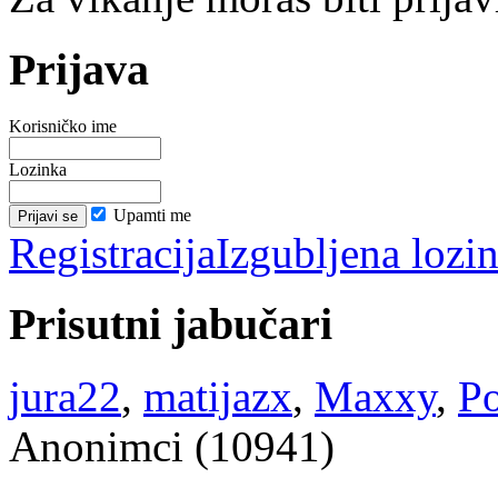
Prijava
Korisničko ime
Lozinka
Upamti me
Registracija
Izgubljena lozi
Prisutni jabučari
jura22
,
matijazx
,
Maxxy
,
P
Anonimci (10941)