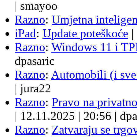
|
smayoo
Razno
:
Umjetna inteligen
iPad
:
Update poteškoće
|
Razno
:
Windows 11 i TP
dpasaric
Razno
:
Automobili (i sve
|
jura22
Razno
:
Pravo na privatno
|
12.11.2025
|
20:56
|
dpa
Razno
:
Zatvaraju se trgovi