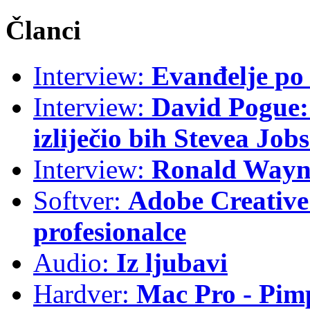
Članci
Interview:
Evanđelje p
Interview:
David Pogue: 
izliječio bih Stevea Job
Interview:
Ronald Wayne
Softver:
Adobe Creative 
profesionalce
Audio:
Iz ljubavi
Hardver:
Mac Pro - Pim