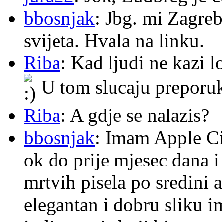
bbosnjak
: Jbg. mi Zagre
svijeta. Hvala na linku.
Riba
: Kad ljudi ne kazi 
U tom slucaju preporu
Riba
: A gdje se nalazis?
bbosnjak
: Imam Apple Ci
ok do prije mjesec dana i
mrtvih pisela po sredini a
elegantan i dobru sliku im