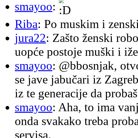
smayoo
:
Riba
: Po muskim i zensk
jura22
: Zašto ženski robo
uopće postoje muški i iže
smayoo
: @bbosnjak, otvo
se jave jabučari iz Zagre
iz te generacije da proba
smayoo
: Aha, to ima van
onda svakako treba proba
servisa.