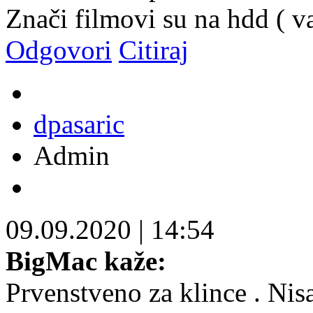
Znači filmovi su na hdd ( va
Odgovori
Citiraj
dpasaric
Admin
09.09.2020
|
14:54
BigMac kaže:
Prvenstveno za klince . Ni