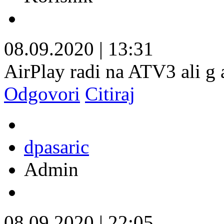
08.09.2020
|
13:31
AirPlay radi na ATV3 ali g a
Odgovori
Citiraj
dpasaric
Admin
08.09.2020
|
22:05