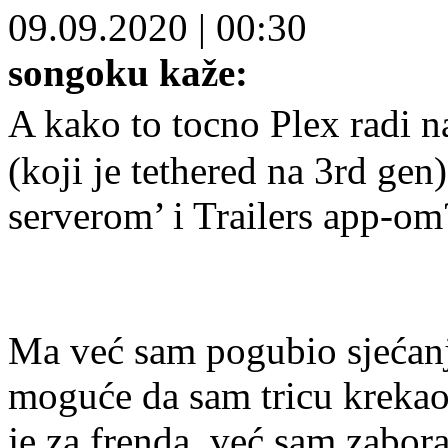
09.09.2020
|
00:30
songoku kaže:
A kako to tocno Plex radi n
(koji je tethered na 3rd gen)
serverom’ i Trailers app-om
Ma već sam pogubio sjećanje
moguće da sam tricu krekao
je za frenda, već sam zabor