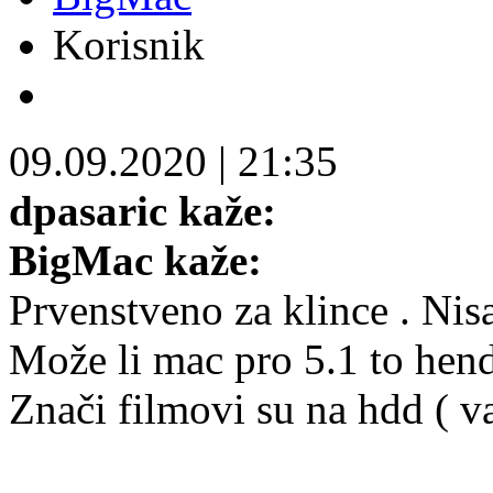
Korisnik
09.09.2020
|
21:35
dpasaric kaže:
BigMac kaže:
Prvenstveno za klince . Ni
Može li mac pro 5.1 to hend
Znači filmovi su na hdd ( va