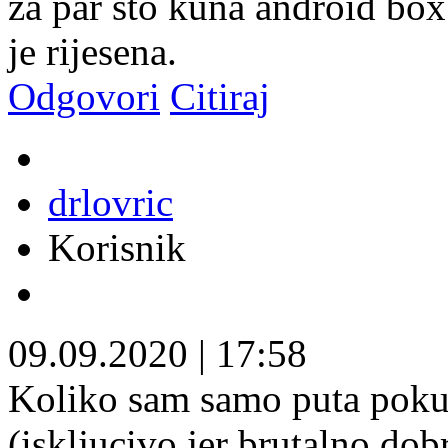
za par sto kuna android box 
je rijesena.
Odgovori
Citiraj
drlovric
Korisnik
09.09.2020
|
17:58
Koliko sam samo puta poku
(iskljucivo jer brutalno do