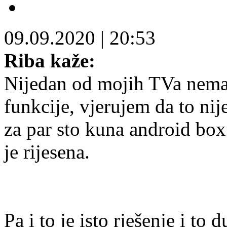
09.09.2020
|
20:53
Riba kaže:
Nijedan od mojih TVa nema 
funkcije, vjerujem da to nij
za par sto kuna android box 
je rijesena.
Pa i to je isto rješenje i to