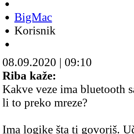
BigMac
Korisnik
08.09.2020
|
09:10
Riba kaže:
Kakve veze ima bluetooth s
li to preko mreze?
Ima logike šta ti govoriš. U