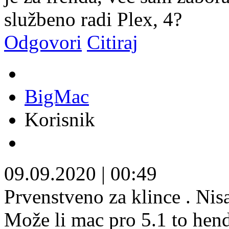
službeno radi Plex, 4?
Odgovori
Citiraj
BigMac
Korisnik
09.09.2020
|
00:49
Prvenstveno za klince . Ni
Može li mac pro 5.1 to hend