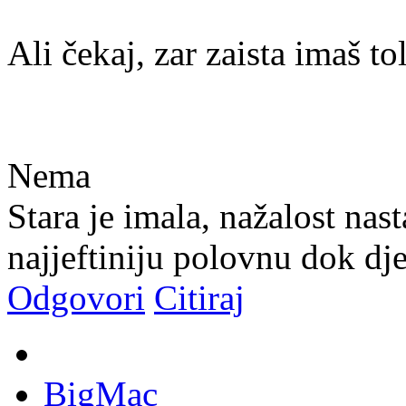
Ali čekaj, zar zaista imaš t
Nema
Stara je imala, nažalost nas
najjeftiniju polovnu dok dj
Odgovori
Citiraj
BigMac