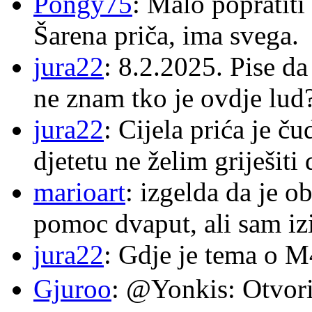
Pongy75
: Malo popratiti
Šarena priča, ima svega.
jura22
: 8.2.2025. Pise d
ne znam tko je ovdje lud
jura22
: Cijela prića je č
djetetu ne želim griješiti
marioart
: izgelda da je o
pomoc dvaput, ali sam izi
jura22
: Gdje je tema o 
Gjuroo
: @Yonkis: Otvori