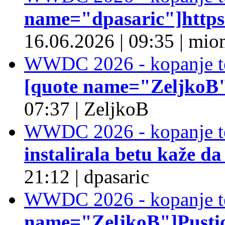
name="dpasaric"]https:/
16.06.2026
|
09:35
|
mio
WWDC 2026 - kopanje t
[quote name="ZeljkoB"]
07:37
|
ZeljkoB
WWDC 2026 - kopanje t
instalirala betu kaže da
21:12
|
dpasaric
WWDC 2026 - kopanje t
name="ZeljkoB"]Pustio 