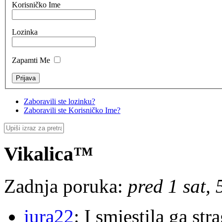
Korisničko Ime
Lozinka
Zapamti Me
Zaboravili ste lozinku?
Zaboravili ste Korisničko Ime?
Vikalica™
Zadnja poruka:
pred 1 sat,
jura22
: I smjestila ga str