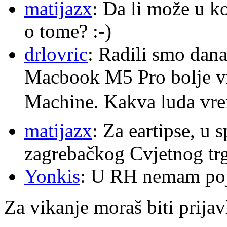
matijazx
: Da li može u k
o tome? :-)
drlovric
: Radili smo dana
Macbook M5 Pro bolje v
Machine. Kakva luda v
matijazx
: Za eartipse, u 
zagrebačkog Cvjetnog trg
Yonkis
: U RH nemam po
Za vikanje moraš biti prijav