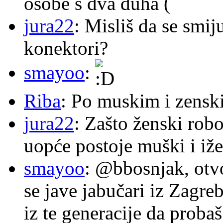
osobe s dva duha (
jura22
: Misliš da se smij
konektori?
smayoo
:
Riba
: Po muskim i zensk
jura22
: Zašto ženski robo
uopće postoje muški i iže
smayoo
: @bbosnjak, otvo
se jave jabučari iz Zagre
iz te generacije da proba