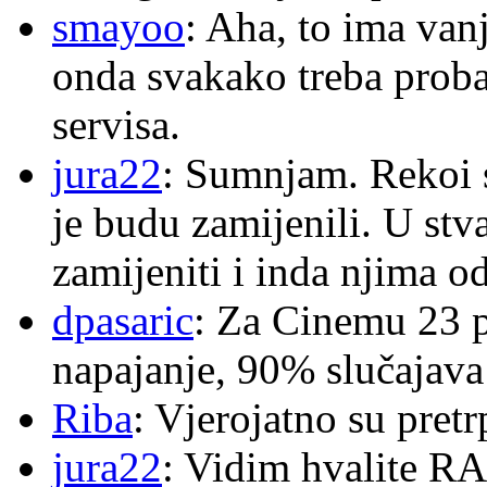
smayoo
: Aha, to ima van
onda svakako treba proba
servisa.
jura22
: Sumnjam. Rekoi s
je budu zamijenili. U stva
zamijeniti i inda njima o
dpasaric
: Za Cinemu 23 p
napajanje, 90% slučajava
Riba
: Vjerojatno su pretr
jura22
: Vidim hvalite RA