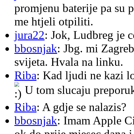
promjenu baterije pa su p
me htjeli otpiliti.
jura22
: Jok, Ludbreg je c
bbosnjak
: Jbg. mi Zagre
svijeta. Hvala na linku.
Riba
: Kad ljudi ne kazi 
U tom slucaju preporu
Riba
: A gdje se nalazis?
bbosnjak
: Imam Apple Ci
ok do prije mjesec dana i