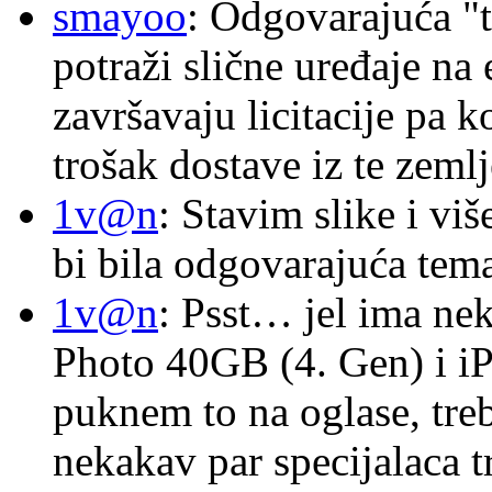
smayoo
: Odgovarajuća "t
potraži slične uređaje na
završavaju licitacije pa k
trošak dostave iz te zemlj
1v@n
: Stavim slike i vi
bi bila odgovarajuća tema
1v@n
: Psst… jel ima ne
Photo 40GB (4. Gen) i i
puknem to na oglase, tre
nekakav par specijalaca