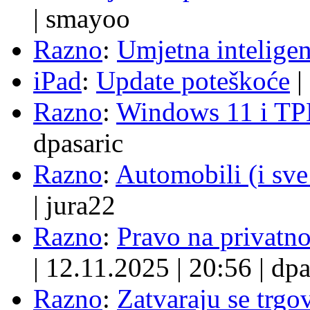
|
smayoo
Razno
:
Umjetna inteligen
iPad
:
Update poteškoće
|
Razno
:
Windows 11 i TP
dpasaric
Razno
:
Automobili (i sve
|
jura22
Razno
:
Pravo na privatno
|
12.11.2025
|
20:56
|
dpa
Razno
:
Zatvaraju se trgovi