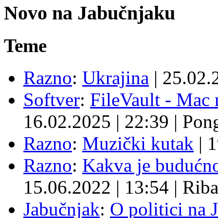
Novo na Jabučnjaku
Teme
Razno
:
Ukrajina
|
25.02.
Softver
:
FileVault - Ma
16.02.2025
|
22:39
|
Pon
Razno
:
Muzički kutak
|
1
Razno
:
Kakva je budućno
15.06.2022
|
13:54
|
Rib
Jabučnjak
:
O politici na 