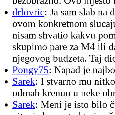
bezobrazno. Ovo mjesto n
drlovric
: Ja sam slab na 
ovom konkretnom slucaju
nisam shvatio kakvu pom
skupimo pare za M4 ili 
njegovog budzeta. Taj dio
Pongy75
: Napad je najbo
Sarek
: I stvarno mu nitko
odmah krenuo u neke ob
Sarek
: Meni je isto bilo