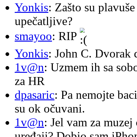
Yonkis
: Zašto su plavuše
upečatljive?
smayoo
: RIP
Yonkis
: John C. Dvorak 
1v@n
: Uzmem ih sa sob
za HR
dpasaric
: Pa nemojte baci
su ok očuvani.
1v@n
: Jel vam za muzej
uređaji? Dobio sam iPhone