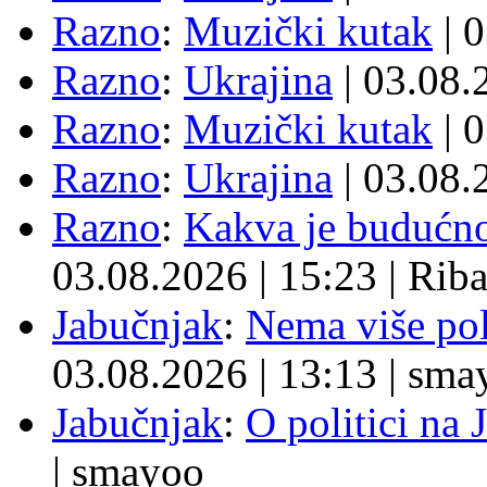
Razno
:
Muzički kutak
| 
Razno
:
Ukrajina
| 03.08
Razno
:
Muzički kutak
| 
Razno
:
Ukrajina
| 03.08
Razno
:
Kakva je budućno
03.08.2026
|
15:23
|
Rib
Jabučnjak
:
Nema više pol
03.08.2026
|
13:13
|
sma
Jabučnjak
:
O politici na 
|
smayoo