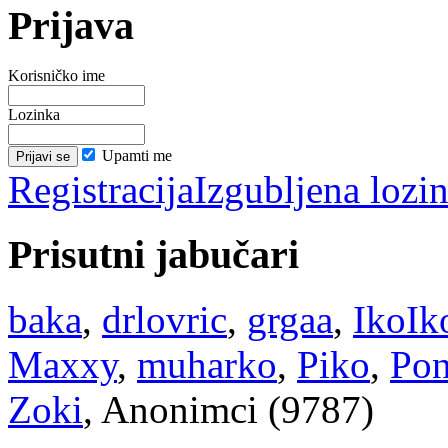
Prijava
Korisničko ime
Lozinka
Upamti me
Registracija
Izgubljena lozi
Prisutni jabučari
baka
,
drlovric
,
grgaa
,
IkoIk
Maxxy
,
muharko
,
Piko
,
Po
Zoki
, Anonimci (9787)