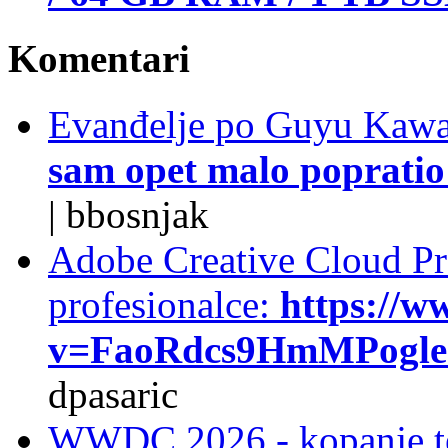
Komentari
Evanđelje po Guyu Kawa
sam opet malo popratio 
|
bbosnjak
Adobe Creative Cloud Pro
profesionalce:
https://w
v=FaoRdcs9HmMPogleda
dpasaric
WWDC 2026 - kopanje t