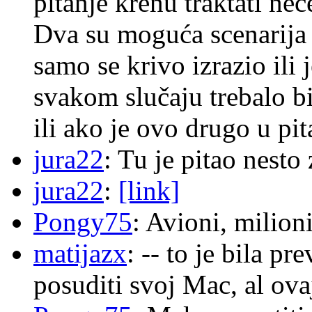
pitanje krenu traktati ne
Dva su moguća scenarija 
samo se krivo izrazio ili
svakom slučaju trebalo b
ili ako je ovo drugo u pi
jura22
: Tu je pitao nes
jura22
:
[link]
Pongy75
: Avioni, milion
matijazx
: -- to je bila p
posuditi svoj Mac, al ova