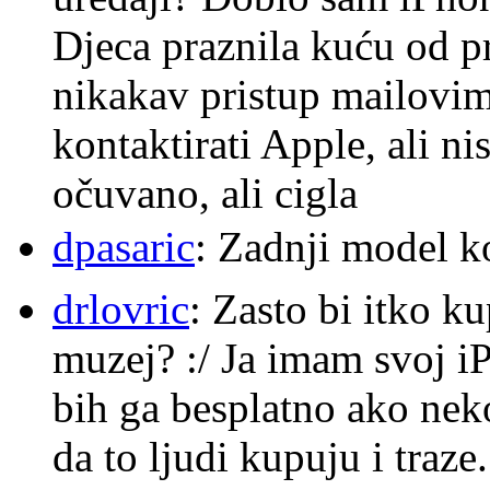
Djeca praznila kuću od p
nikakav pristup mailovi
kontaktirati Apple, ali ni
očuvano, ali cigla
dpasaric
: Zadnji model k
drlovric
: Zasto bi itko k
muzej? :/ Ja imam svoj i
bih ga besplatno ako nek
da to ljudi kupuju i traze.