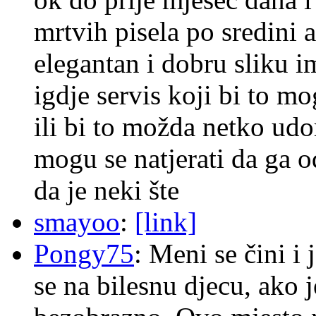
mrtvih pisela po sredini a
elegantan i dobru sliku im
igdje servis koji bi to m
ili bi to možda netko ud
mogu se natjerati da ga
da je neki šte
smayoo
:
[link]
Pongy75
: Meni se čini i
se na bilesnu djecu, ako j