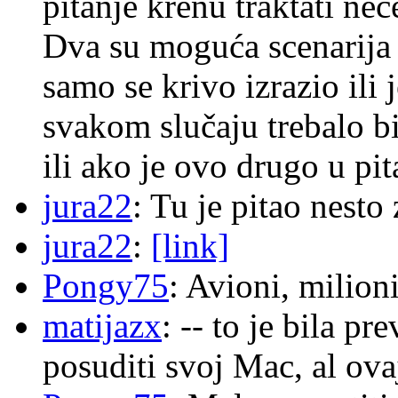
pitanje krenu traktati ne
Dva su moguća scenarija 
samo se krivo izrazio ili
svakom slučaju trebalo b
ili ako je ovo drugo u pi
jura22
: Tu je pitao nes
jura22
:
[link]
Pongy75
: Avioni, milion
matijazx
: -- to je bila p
posuditi svoj Mac, al ova