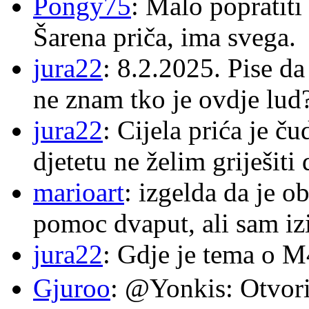
Pongy75
: Malo popratiti
Šarena priča, ima svega.
jura22
: 8.2.2025. Pise d
ne znam tko je ovdje lud
jura22
: Cijela prića je č
djetetu ne želim griješiti
marioart
: izgelda da je o
pomoc dvaput, ali sam izi
jura22
: Gdje je tema o 
Gjuroo
: @Yonkis: Otvori