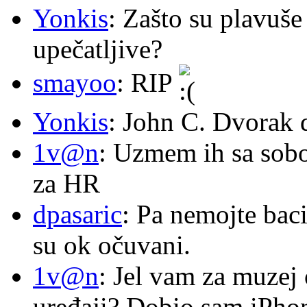
Yonkis
: Zašto su plavuše
upečatljive?
smayoo
: RIP
Yonkis
: John C. Dvorak 
1v@n
: Uzmem ih sa sob
za HR
dpasaric
: Pa nemojte baci
su ok očuvani.
1v@n
: Jel vam za muzej
uređaji? Dobio sam iPhone