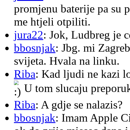
promjenu baterije pa su p
me htjeli otpiliti.
jura22
: Jok, Ludbreg je c
bbosnjak
: Jbg. mi Zagre
svijeta. Hvala na linku.
Riba
: Kad ljudi ne kazi 
U tom slucaju preporu
Riba
: A gdje se nalazis?
bbosnjak
: Imam Apple Ci