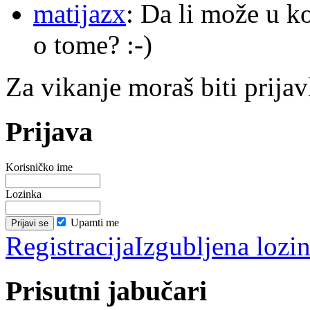
matijazx
: Da li može u k
o tome? :-)
Za vikanje moraš biti prijav
Prijava
Korisničko ime
Lozinka
Upamti me
Registracija
Izgubljena lozi
Prisutni jabučari