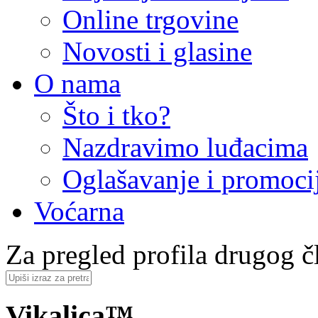
Online trgovine
Novosti i glasine
O nama
Što i tko?
Nazdravimo luđacima
Oglašavanje i promoci
Voćarna
Za pregled profila drugog čl
Vikalica™