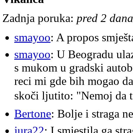
Zadnja poruka:
pred 2 dana
smayoo
: A propos smješt
smayoo
: U Beogradu ulaz
s mukom u gradski autobu
reci mi gde bih mogao da 
skoči ljutito: "Nemoj da 
Bertone
: Bolje i straga 
jura22
: I smjestila ga str