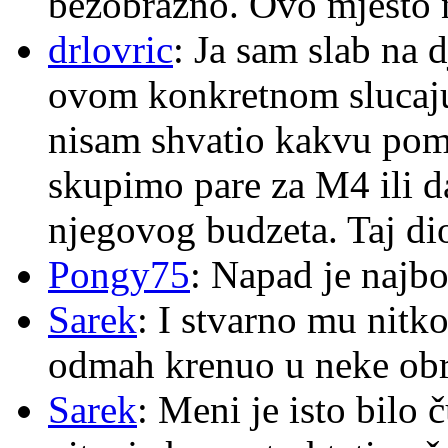
bezobrazno. Ovo mjesto n
drlovric
: Ja sam slab na 
ovom konkretnom slucaju
nisam shvatio kakvu pom
skupimo pare za M4 ili 
njegovog budzeta. Taj dio
Pongy75
: Napad je najbo
Sarek
: I stvarno mu nitko
odmah krenuo u neke ob
Sarek
: Meni je isto bilo