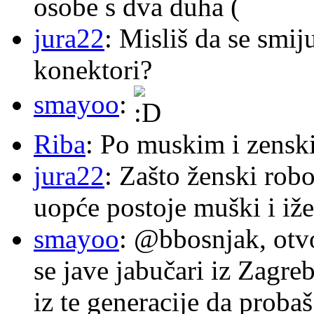
osobe s dva duha (
jura22
: Misliš da se smij
konektori?
smayoo
:
Riba
: Po muskim i zensk
jura22
: Zašto ženski robo
uopće postoje muški i iže
smayoo
: @bbosnjak, otvo
se jave jabučari iz Zagre
iz te generacije da proba