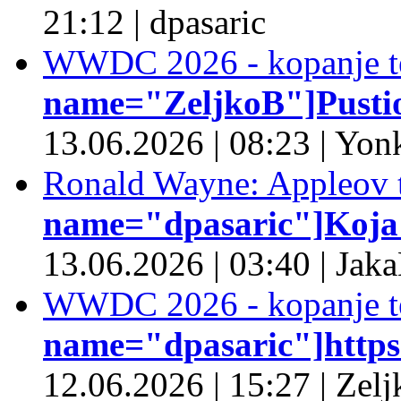
21:12
|
dpasaric
WWDC 2026 - kopanje t
name="ZeljkoB"]Pustio 
13.06.2026
|
08:23
|
Yonk
Ronald Wayne: Appleov t
name="dpasaric"]Koja je
13.06.2026
|
03:40
|
Jaka
WWDC 2026 - kopanje t
name="dpasaric"]https:/
12.06.2026
|
15:27
|
Zelj