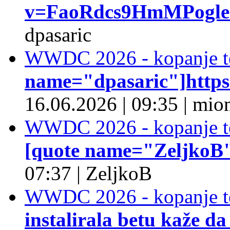
v=FaoRdcs9HmMPogleda
dpasaric
WWDC 2026 - kopanje t
name="dpasaric"]https:/
16.06.2026
|
09:35
|
mio
WWDC 2026 - kopanje t
[quote name="ZeljkoB"]
07:37
|
ZeljkoB
WWDC 2026 - kopanje t
instalirala betu kaže da