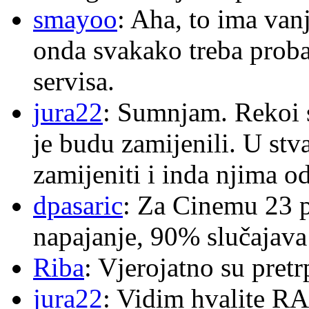
smayoo
: Aha, to ima van
onda svakako treba proba
servisa.
jura22
: Sumnjam. Rekoi s
je budu zamijenili. U stva
zamijeniti i inda njima o
dpasaric
: Za Cinemu 23 p
napajanje, 90% slučajava
Riba
: Vjerojatno su pretr
jura22
: Vidim hvalite RA