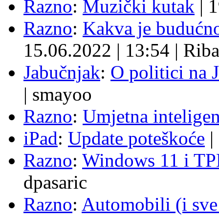
Razno
:
Muzički kutak
|
1
Razno
:
Kakva je budućno
15.06.2022
|
13:54
|
Rib
Jabučnjak
:
O politici na 
|
smayoo
Razno
:
Umjetna inteligen
iPad
:
Update poteškoće
|
Razno
:
Windows 11 i TP
dpasaric
Razno
:
Automobili (i sve