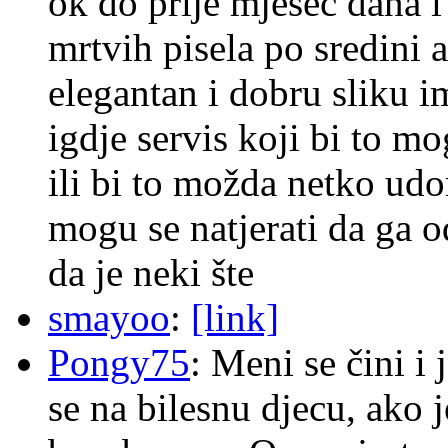
ok do prije mjesec dana i
mrtvih pisela po sredini a
elegantan i dobru sliku im
igdje servis koji bi to m
ili bi to možda netko ud
mogu se natjerati da ga
da je neki šte
smayoo
:
[link]
Pongy75
: Meni se čini i
se na bilesnu djecu, ako j