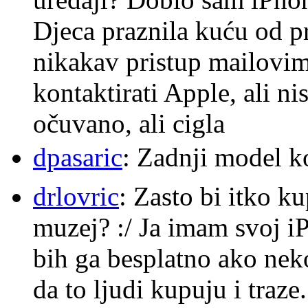
Djeca praznila kuću od p
nikakav pristup mailovi
kontaktirati Apple, ali ni
očuvano, ali cigla
dpasaric
: Zadnji model k
drlovric
: Zasto bi itko k
muzej? :/ Ja imam svoj i
bih ga besplatno ako nek
da to ljudi kupuju i traze.