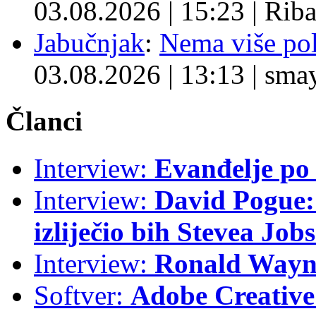
03.08.2026
|
15:23
|
Rib
Jabučnjak
:
Nema više pol
03.08.2026
|
13:13
|
sma
Članci
Interview:
Evanđelje p
Interview:
David Pogue: 
izliječio bih Stevea Job
Interview:
Ronald Wayne
Softver:
Adobe Creative 