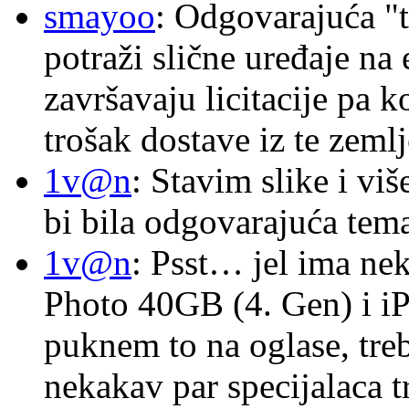
smayoo
: Odgovarajuća "t
potraži slične uređaje na
završavaju licitacije pa k
trošak dostave iz te zemlj
1v@n
: Stavim slike i vi
bi bila odgovarajuća tema
1v@n
: Psst… jel ima ne
Photo 40GB (4. Gen) i i
puknem to na oglase, tre
nekakav par specijalaca