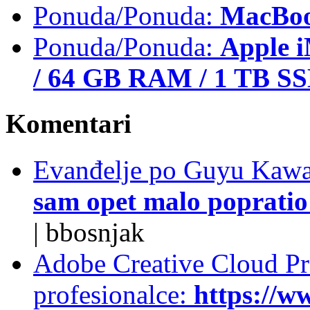
Ponuda/Ponuda:
MacBoo
Ponuda/Ponuda:
Apple i
/ 64 GB RAM / 1 TB S
Komentari
Evanđelje po Guyu Kawa
sam opet malo popratio 
|
bbosnjak
Adobe Creative Cloud Pro
profesionalce:
https://w