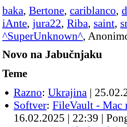
baka
,
Bertone
,
cariblanco
,
d
iAnte
,
jura22
,
Riba
,
saint
,
s
^SuperUnknown^
, Anonimc
Novo na Jabučnjaku
Teme
Razno
:
Ukrajina
|
25.02.
Softver
:
FileVault - Ma
16.02.2025
|
22:39
|
Pon