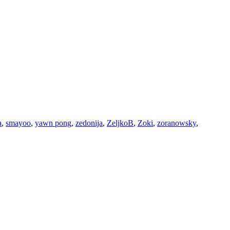
a
,
smayoo
,
yawn pong
,
zedonija
,
ZeljkoB
,
Zoki
,
zoranowsky
,