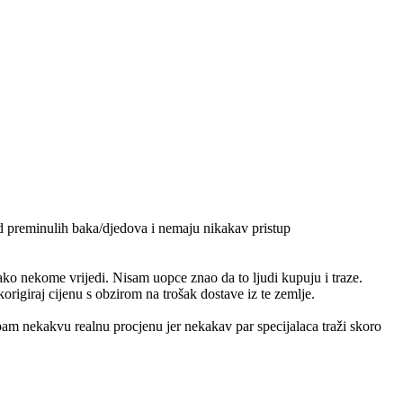
od preminulih baka/djedova i nemaju nikakav pristup
ko nekome vrijedi. Nisam uopce znao da to ljudi kupuju i traze.
origiraj cijenu s obzirom na trošak dostave iz te zemlje.
m nekakvu realnu procjenu jer nekakav par specijalaca traži skoro