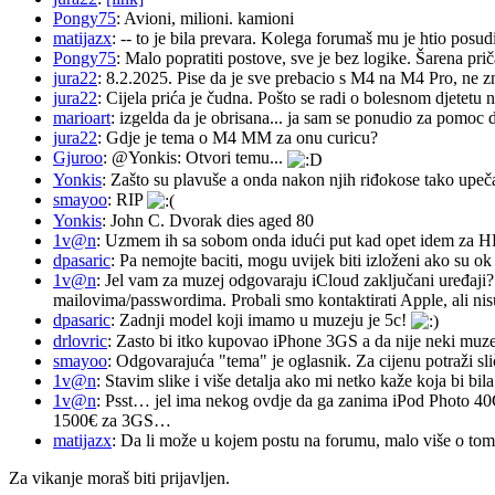
Pongy75
: Avioni, milioni. kamioni
matijazx
: -- to je bila prevara. Kolega forumaš mu je htio posud
Pongy75
: Malo popratiti postove, sve je bez logike. Šarena pri
jura22
: 8.2.2025. Pise da je sve prebacio s M4 na M4 Pro, ne z
jura22
: Cijela prića je čudna. Pošto se radi o bolesnom djetetu n
marioart
: izgelda da je obrisana... ja sam se ponudio za pomoc d
jura22
: Gdje je tema o M4 MM za onu curicu?
Gjuroo
: @Yonkis: Otvori temu...
Yonkis
: Zašto su plavuše a onda nakon njih riđokose tako upeča
smayoo
: RIP
Yonkis
: John C. Dvorak dies aged 80
1v@n
: Uzmem ih sa sobom onda idući put kad opet idem za 
dpasaric
: Pa nemojte baciti, mogu uvijek biti izloženi ako su ok
1v@n
: Jel vam za muzej odgovaraju iCloud zaključani uređaji?
mailovima/passwordima. Probali smo kontaktirati Apple, ali nisu
dpasaric
: Zadnji model koji imamo u muzeju je 5c!
drlovric
: Zasto bi itko kupovao iPhone 3GS a da nije neki muze
smayoo
: Odgovarajuća "tema" je oglasnik. Za cijenu potraži sli
1v@n
: Stavim slike i više detalja ako mi netko kaže koja bi bi
1v@n
: Psst… jel ima nekog ovdje da ga zanima iPod Photo 40
1500€ za 3GS…
matijazx
: Da li može u kojem postu na forumu, malo više o tome
Za vikanje moraš biti prijavljen.