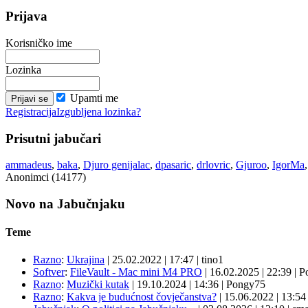
Prijava
Korisničko ime
Lozinka
Upamti me
Registracija
Izgubljena lozinka?
Prisutni jabučari
ammadeus
,
baka
,
Djuro genijalac
,
dpasaric
,
drlovric
,
Gjuroo
,
IgorMa
Anonimci (14177)
Novo na Jabučnjaku
Teme
Razno
:
Ukrajina
|
25.02.2022
|
17:47
|
tino1
Softver
:
FileVault - Mac mini M4 PRO
|
16.02.2025
|
22:39
|
P
Razno
:
Muzički kutak
|
19.10.2024
|
14:36
|
Pongy75
Razno
:
Kakva je budućnost čovječanstva?
|
15.06.2022
|
13:5