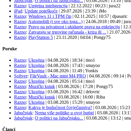
Jabučnjak
:
O politici na Jabučnjaku...
|
03.08.2026
|
13:10
|
sma
Razno
:
Umjetna inteligencija
|
22.12.2022
|
00:23
|
jura22
iPad
:
Update poteškoće
|
29.07.2026
|
23:39
|
iMo
Razno
:
Windows 11 i TPM čip
|
02.11.2025
|
10:57
|
dpasaric
Razno
:
Automobili (i sve oko toga...)
|
24.06.2018
|
09:49
|
jur
Razno
:
Pravo na privatnost i ukidanje prava na enkripciju
|
12.
Razno
:
Zatvaraju se trgovine računala - kriza ili ...
|
21.07.202
Razno
:
PlayStation 5
|
23.11.2020
|
04:04
|
Pongy75
Poruke
Razno
:
Ukrajina
| 04.08.2026
|
18:34
|
tino1
Razno
:
Ukrajina
| 04.08.2026
|
17:43
|
smayoo
Razno
:
Ukrajina
| 04.08.2026
|
11:49
|
Yonkis
Softver
:
FileVault - Mac mini M4 PRO
| 04.08.2026
|
09:14
|
P
Razno
:
Ukrajina
| 04.08.2026
|
05:14
|
tino1
Razno
:
Muzički kutak
| 03.08.2026
|
17:28
|
Pongy75
Razno
:
Ukrajina
| 03.08.2026
|
16:42
|
drlovric
Razno
:
Muzički kutak
| 03.08.2026
|
16:00
|
Riba
Razno
:
Ukrajina
| 03.08.2026
|
15:29
|
smayoo
Razno
:
Kakva je budućnost čovječanstva?
| 03.08.2026
|
15:2
Jabučnjak
:
Nema više politike u ovoj butigi
| 03.08.2026
|
13:1
Jabučnjak
:
O politici na Jabučnjaku...
| 03.08.2026
|
13:12
|
sma
Članci