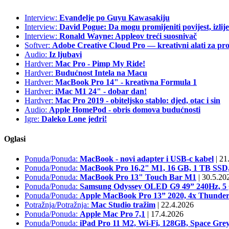
Interview:
Evanđelje po Guyu Kawasakiju
Interview:
David Pogue: Da mogu promijeniti povijest, izlij
Interview:
Ronald Wayne: Appleov treći suosnivač
Softver:
Adobe Creative Cloud Pro — kreativni alati za pro
Audio:
Iz ljubavi
Hardver:
Mac Pro - Pimp My Ride!
Hardver:
Budućnost Intela na Macu
Hardver:
MacBook Pro 14" - kreativna Formula 1
Hardver:
iMac M1 24" - dobar dan!
Hardver:
Mac Pro 2019 - obiteljsko stablo: djed, otac i sin
Audio:
Apple HomePod - obris domova budućnosti
Igre:
Daleko Lone jedri!
Oglasi
Ponuda/Ponuda:
MacBook - novi adapter i USB-c kabel
|
21.
Ponuda/Ponuda:
MacBook Pro 16,2" M1, 16 GB, 1 TB S
Ponuda/Ponuda:
MacBook Pro 13" Touch Bar M1
|
30.5.20
Ponuda/Ponuda:
Samsung Odyssey OLED G9 49” 240Hz, 5 g
Ponuda/Ponuda:
Apple MacBook Pro 13” 2020, 4x Thunder
Potražnja/Potražnja:
Mac Studio tražim
|
22.4.2026
Ponuda/Ponuda:
Apple Mac Pro 7,1
|
17.4.2026
Ponuda/Ponuda:
iPad Pro 11 M2, Wi-Fi, 128GB, Space Grey