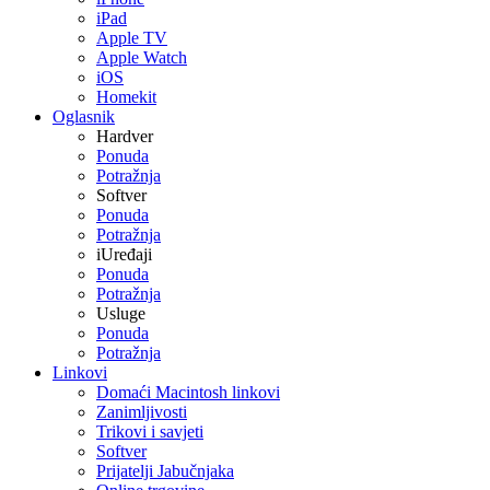
iPad
Apple TV
Apple Watch
iOS
Homekit
Oglasnik
Hardver
Ponuda
Potražnja
Softver
Ponuda
Potražnja
iUređaji
Ponuda
Potražnja
Usluge
Ponuda
Potražnja
Linkovi
Domaći Macintosh linkovi
Zanimljivosti
Trikovi i savjeti
Softver
Prijatelji Jabučnjaka