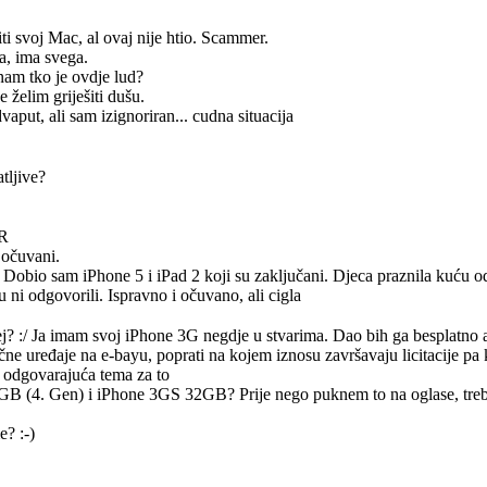
iti svoj Mac, al ovaj nije htio. Scammer.
ča, ima svega.
nam tko je ovdje lud?
e želim griješiti dušu.
vaput, ali sam izignoriran... cudna situacija
tljive?
HR
 očuvani.
 Dobio sam iPhone 5 i iPad 2 koji su zaključani. Djeca praznila kuću 
 ni odgovorili. Ispravno i očuvano, ali cigla
j? :/ Ja imam svoj iPhone 3G negdje u stvarima. Dao bih ga besplatno a
čne uređaje na e-bayu, poprati na kojem iznosu završavaju licitacije pa k
la odgovarajuća tema za to
GB (4. Gen) i iPhone 3GS 32GB? Prije nego puknem to na oglase, treba
? :-)