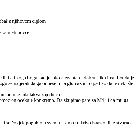
probaš s njihovom ciglom
a odnjeti novce.
ini ali koga briga kad je tako elegantan i dobru sliku ima. I onda je
mogu se natjerati da ga odnesem na glomaznni otpad ko da je neki šte
nikad nije bila takva zajednica.
 pomoc on ocekuje konkretno. Da skupimo pare za M4 ili da mu ga
ili se čovjek pogubio u svemu i samo se krivo izrazio ili je stvarno