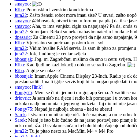
smayoo
:
Riba
: Po muskim i zenskim konektorima.
jura22
: Zašto ženski robot mora imati sise? U stvari, zašto uopć
smayoo
: @bbosnjak, otvori temu u forumu pa pitaj da ti se jave
smayoo
: Aha, to ima vanjsku ciglu za napajanje? Pa da, onda s
jura22
: Sumnjam. Rekoi su neka nabavim nateriju i onda je budu 
dpasaric
: Za Cinemu 23 prvo provjeri da nije samo napajanje, 
Riba
: Vjerojatno su pretrpani poslom kao i svi.
jura22
: Vidim hvalite RAM servis. Ja sam ih pitao za promjenu ba
jura22
: Jok, Ludbreg je centar svijeta.
bbosnjak
: Jbg. mi Zagrebčani mislimo da smo u cetru svijeta. H
Riba
: Kad ljudi ne kazi lokaciju obicno se radi o Zagrebu.
Riba
: A gdje se nalazis?
bbosnjak
: Imam Apple Cinema Display 23-Inch. Radio je ok do pr
prestao raditi. Ima li igdje servis koji bi to mogao pogledati 
smayoo
:
[link]
Pongy75
: Meni se čini i jedno i drugo, app šema. A vaditi se n
drlovric
: Ja sam slab na djecu i radio bih pomogao i u ovom k
nekako nadjemo unutar njegovog budzeta. Taj dio mi nije jasan.
Pongy75
: Napad je najbolja obrana - kad te uberu!
Sarek
: I stvarno mu nitko nije ništa loše napisao, a on je odm
Sarek
: Meni je isto bilo čudno da na jasno postavljeno pitanje 
neka muljaža. U svakom slučaju trebalo bi objašnjenje od dotičn
jura22
: Tu je pitao nesto za MacMini M4 > M4 Pro
jura22
:
[link]