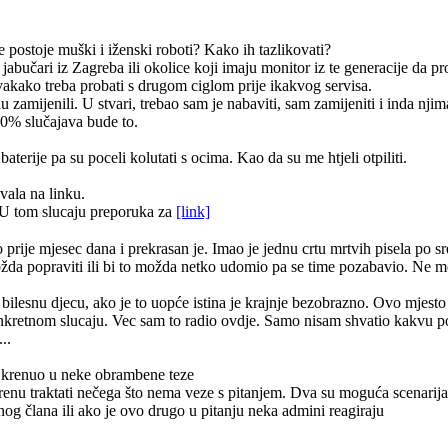
e postoje muški i iženski roboti? Kako ih tazlikovati?
 jabučari iz Zagreba ili okolice koji imaju monitor iz te generacije da 
vakako treba probati s drugom ciglom prije ikakvog servisa.
zamijenili. U stvari, trebao sam je nabaviti, sam zamijeniti i inda njim
90% slučajava bude to.
terije pa su poceli kolutati s ocima. Kao da su me htjeli otpiliti.
vala na linku.
U tom slucaju preporuka za
[link]
ije mjesec dana i prekrasan je. Imao je jednu crtu mrtvih pisela po sred
i možda popraviti ili bi to možda netko udomio pa se time pozabavio. Ne 
a bilesnu djecu, ako je to uopće istina je krajnje bezobrazno. Ovo mjesto 
onkretnom slucaju. Vec sam to radio ovdje. Samo nisam shvatio kakvu
..
ah krenuo u neke obrambene teze
krenu traktati nečega što nema veze s pitanjem. Dva su moguća scenarija 
og člana ili ako je ovo drugo u pitanju neka admini reagiraju