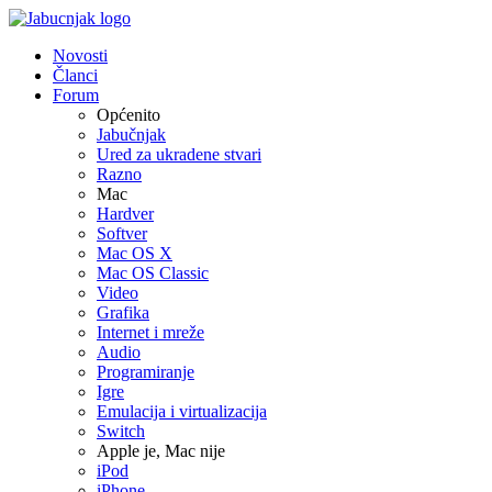
Novosti
Članci
Forum
Općenito
Jabučnjak
Ured za ukradene stvari
Razno
Mac
Hardver
Softver
Mac OS X
Mac OS Classic
Video
Grafika
Internet i mreže
Audio
Programiranje
Igre
Emulacija i virtualizacija
Switch
Apple je, Mac nije
iPod
iPhone