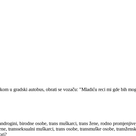
kom u gradski autobus, obrati se vozaču: "Mladiću reci mi gde bih mogao
androgini, birodne osobe, trans muškarci, trans žene, rodno promjenjive
žene, transseksualni muškarci, trans osobe, transmuške osobe, transžen
ori?