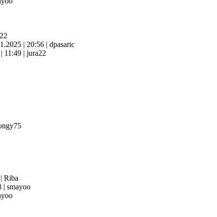
yoo
a22
11.2025
|
20:56
|
dpasaric
6
|
11:49
|
jura22
ongy75
3
|
Riba
3
|
smayoo
yoo