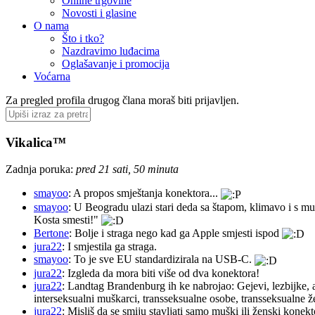
Online trgovine
Novosti i glasine
O nama
Što i tko?
Nazdravimo luđacima
Oglašavanje i promocija
Voćarna
Za pregled profila drugog člana moraš biti prijavljen.
Vikalica™
Zadnja poruka:
pred 21 sati, 50 minuta
smayoo
: A propos smještanja konektora...
smayoo
: U Beogradu ulazi stari deda sa štapom, klimavo i s mu
Kosta smesti!"
Bertone
: Bolje i straga nego kad ga Apple smjesti ispod
jura22
: I smjestila ga straga.
smayoo
: To je sve EU standardizirala na USB-C.
jura22
: Izgleda da mora biti više od dva konektora!
jura22
: Landtag Brandenburg ih ke nabrojao: Gejevi, lezbijke, 
interseksualni muškarci, transseksualne osobe, transseksualne 
jura22
: Misliš da se smiju stavljati samo muški ili ženski konekt