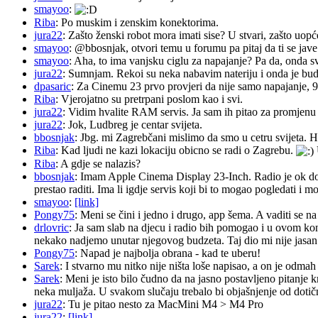
smayoo
:
Riba
: Po muskim i zenskim konektorima.
jura22
: Zašto ženski robot mora imati sise? U stvari, zašto uopć
smayoo
: @bbosnjak, otvori temu u forumu pa pitaj da ti se jave
smayoo
: Aha, to ima vanjsku ciglu za napajanje? Pa da, onda s
jura22
: Sumnjam. Rekoi su neka nabavim nateriju i onda je budu 
dpasaric
: Za Cinemu 23 prvo provjeri da nije samo napajanje, 
Riba
: Vjerojatno su pretrpani poslom kao i svi.
jura22
: Vidim hvalite RAM servis. Ja sam ih pitao za promjenu ba
jura22
: Jok, Ludbreg je centar svijeta.
bbosnjak
: Jbg. mi Zagrebčani mislimo da smo u cetru svijeta. H
Riba
: Kad ljudi ne kazi lokaciju obicno se radi o Zagrebu.
Riba
: A gdje se nalazis?
bbosnjak
: Imam Apple Cinema Display 23-Inch. Radio je ok do pr
prestao raditi. Ima li igdje servis koji bi to mogao pogledati 
smayoo
:
[link]
Pongy75
: Meni se čini i jedno i drugo, app šema. A vaditi se n
drlovric
: Ja sam slab na djecu i radio bih pomogao i u ovom k
nekako nadjemo unutar njegovog budzeta. Taj dio mi nije jasan.
Pongy75
: Napad je najbolja obrana - kad te uberu!
Sarek
: I stvarno mu nitko nije ništa loše napisao, a on je odm
Sarek
: Meni je isto bilo čudno da na jasno postavljeno pitanje 
neka muljaža. U svakom slučaju trebalo bi objašnjenje od dotičn
jura22
: Tu je pitao nesto za MacMini M4 > M4 Pro
jura22
:
[link]