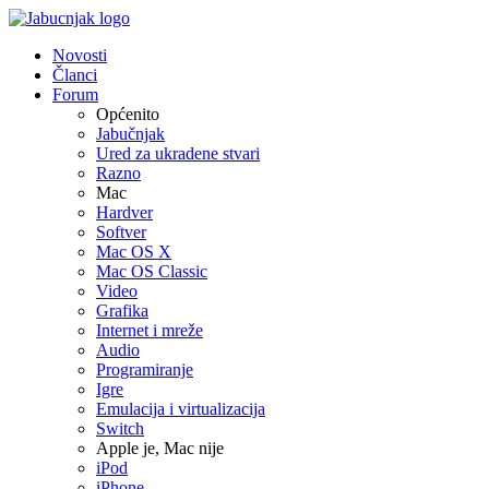
Novosti
Članci
Forum
Općenito
Jabučnjak
Ured za ukradene stvari
Razno
Mac
Hardver
Softver
Mac OS X
Mac OS Classic
Video
Grafika
Internet i mreže
Audio
Programiranje
Igre
Emulacija i virtualizacija
Switch
Apple je, Mac nije
iPod
iPhone