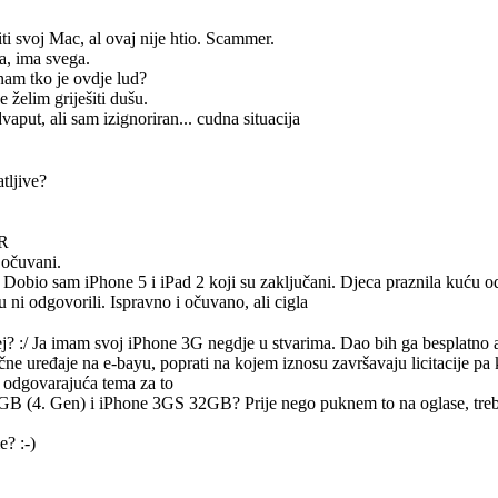
iti svoj Mac, al ovaj nije htio. Scammer.
ča, ima svega.
nam tko je ovdje lud?
e želim griješiti dušu.
vaput, ali sam izignoriran... cudna situacija
tljive?
HR
 očuvani.
 Dobio sam iPhone 5 i iPad 2 koji su zaključani. Djeca praznila kuću 
 ni odgovorili. Ispravno i očuvano, ali cigla
j? :/ Ja imam svoj iPhone 3G negdje u stvarima. Dao bih ga besplatno a
čne uređaje na e-bayu, poprati na kojem iznosu završavaju licitacije pa k
la odgovarajuća tema za to
GB (4. Gen) i iPhone 3GS 32GB? Prije nego puknem to na oglase, treba
? :-)