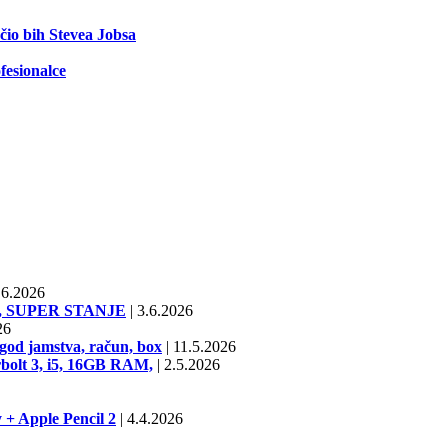
ečio bih Stevea Jobsa
fesionalce
6.2026
SD, SUPER STANJE
|
3.6.2026
26
od jamstva, račun, box
|
11.5.2026
bolt 3, i5, 16GB RAM,
|
2.5.2026
 + Apple Pencil 2
|
4.4.2026