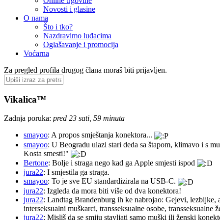
Online trgovine
Novosti i glasine
O nama
Što i tko?
Nazdravimo luđacima
Oglašavanje i promocija
Voćarna
Za pregled profila drugog člana moraš biti prijavljen.
Vikalica™
Zadnja poruka:
pred 23 sati, 59 minuta
smayoo
: A propos smještanja konektora...
smayoo
: U Beogradu ulazi stari deda sa štapom, klimavo i s mu
Kosta smesti!"
Bertone
: Bolje i straga nego kad ga Apple smjesti ispod
jura22
: I smjestila ga straga.
smayoo
: To je sve EU standardizirala na USB-C.
jura22
: Izgleda da mora biti više od dva konektora!
jura22
: Landtag Brandenburg ih ke nabrojao: Gejevi, lezbijke, 
interseksualni muškarci, transseksualne osobe, transseksualne 
jura22
: Misliš da se smiju stavljati samo muški ili ženski konekt