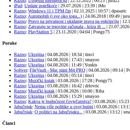
Razno
:
Umjetna inteligencija
|
22.12.2022
|
00:23
|
jura22
iPad
:
Update poteškoće
|
29.07.2026
|
23:39
|
iMo
Razno
:
Windows 11 i TPM čip
|
02.11.2025
|
10:57
|
dpasaric
Razno
:
Automobili (i sve oko toga...)
|
24.06.2018
|
09:49
|
jur
Razno
:
Pravo na privatnost i ukidanje prava na enkripciju
|
12.
Razno
:
Zatvaraju se trgovine računala - kriza ili ...
|
21.07.202
Razno
:
PlayStation 5
|
23.11.2020
|
04:04
|
Pongy75
Poruke
Razno
:
Ukrajina
| 04.08.2026
|
18:34
|
tino1
Razno
:
Ukrajina
| 04.08.2026
|
17:43
|
smayoo
Razno
:
Ukrajina
| 04.08.2026
|
11:49
|
Yonkis
Softver
:
FileVault - Mac mini M4 PRO
| 04.08.2026
|
09:14
|
P
Razno
:
Ukrajina
| 04.08.2026
|
05:14
|
tino1
Razno
:
Muzički kutak
| 03.08.2026
|
17:28
|
Pongy75
Razno
:
Ukrajina
| 03.08.2026
|
16:42
|
drlovric
Razno
:
Muzički kutak
| 03.08.2026
|
16:00
|
Riba
Razno
:
Ukrajina
| 03.08.2026
|
15:29
|
smayoo
Razno
:
Kakva je budućnost čovječanstva?
| 03.08.2026
|
15:2
Jabučnjak
:
Nema više politike u ovoj butigi
| 03.08.2026
|
13:1
Jabučnjak
:
O politici na Jabučnjaku...
| 03.08.2026
|
13:12
|
sma
Članci