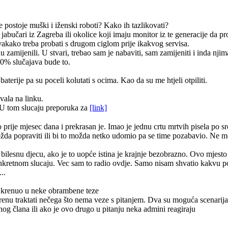
e postoje muški i iženski roboti? Kako ih tazlikovati?
 jabučari iz Zagreba ili okolice koji imaju monitor iz te generacije da 
vakako treba probati s drugom ciglom prije ikakvog servisa.
zamijenili. U stvari, trebao sam je nabaviti, sam zamijeniti i inda njim
90% slučajava bude to.
terije pa su poceli kolutati s ocima. Kao da su me htjeli otpiliti.
vala na linku.
U tom slucaju preporuka za
[link]
ije mjesec dana i prekrasan je. Imao je jednu crtu mrtvih pisela po sred
i možda popraviti ili bi to možda netko udomio pa se time pozabavio. Ne 
a bilesnu djecu, ako je to uopće istina je krajnje bezobrazno. Ovo mjesto 
onkretnom slucaju. Vec sam to radio ovdje. Samo nisam shvatio kakvu
..
ah krenuo u neke obrambene teze
krenu traktati nečega što nema veze s pitanjem. Dva su moguća scenarija 
og člana ili ako je ovo drugo u pitanju neka admini reagiraju