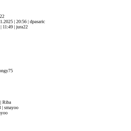
a22
11.2025
|
20:56
|
dpasaric
6
|
11:49
|
jura22
ongy75
3
|
Riba
3
|
smayoo
yoo