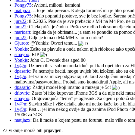
Pongy75
: Avioni, milioni. kamioni
matijazx
: -- to je bila prevara. Kolega forumaš mu je htio posud
Pongy75
: Malo popratiti postove, sve je bez logike. Šarena pri
jura22
: 8.2.2025. Pise da je sve prebacio s M4 na M4 Pro, ne z
jura22
: Cijela prića je čudna. Pošto se radi o bolesnom djetetu n
marioart
: izgelda da je obrisana... ja sam se ponudio za pomoc d
jura22
: Gdje je tema o M4 MM za onu curicu?
Gjuroo
: @Yonkis: Otvori temu...
Yonkis
: Zašto su plavuše a onda nakon njih riđokose tako upeča
smayoo
: RIP
Yonkis
: John C. Dvorak dies aged 80
1v@n
: Uzmem ih sa sobom onda idući put kad opet idem za 
dpasaric
: Pa nemojte baciti, mogu uvijek biti izloženi ako su ok
1v@n
: Jel vam za muzej odgovaraju iCloud zaključani uređaji?
mailovima/passwordima. Probali smo kontaktirati Apple, ali nisu
dpasaric
: Zadnji model koji imamo u muzeju je 5c!
drlovric
: Zasto bi itko kupovao iPhone 3GS a da nije neki muze
smayoo
: Odgovarajuća "tema" je oglasnik. Za cijenu potraži sli
1v@n
: Stavim slike i više detalja ako mi netko kaže koja bi bi
1v@n
: Psst… jel ima nekog ovdje da ga zanima iPod Photo 40
1500€ za 3GS…
matijazx
: Da li može u kojem postu na forumu, malo više o tome
Za vikanje moraš biti prijavljen.