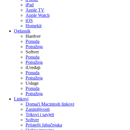
iPad
Apple TV
Apple Watch
iOS
Homekit
Oglasnik
Hardver
Ponuda
Potražnja
Softver
Ponuda
Potražnja
iUređaji
Ponuda
Potražnja
Usluge
Ponuda
Potražnja
Linkovi
Domaći Macintosh linkovi
Zanimljivosti
Trikovi i savjeti
Softver
Prijatelji Jabučnjaka