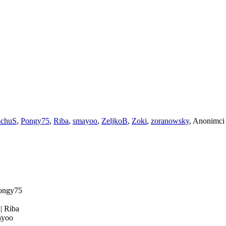
chuS
,
Pongy75
,
Riba
,
smayoo
,
ZeljkoB
,
Zoki
,
zoranowsky
, Anonimci
ongy75
4
|
Riba
yoo