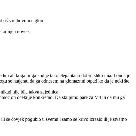
probaš s njihovom ciglom
a odnjeti novce.
ini ali koga briga kad je tako elegantan i dobru sliku ima. I onda je
mogu se natjerati da ga odnesem na glomaznni otpad ko da je neki šte
nikad nije bila takva zajednica.
 pomoc on ocekuje konkretno. Da skupimo pare za M4 ili da mu ga
ili se čovjek pogubio u svemu i samo se krivo izrazio ili je stvarno