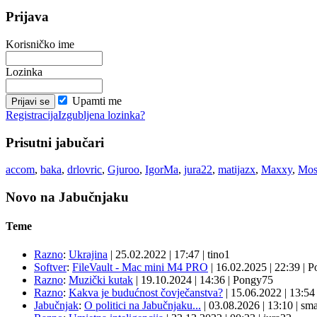
Prijava
Korisničko ime
Lozinka
Upamti me
Registracija
Izgubljena lozinka?
Prisutni jabučari
accom
,
baka
,
drlovric
,
Gjuroo
,
IgorMa
,
jura22
,
matijazx
,
Maxxy
,
Mos
Novo na Jabučnjaku
Teme
Razno
:
Ukrajina
|
25.02.2022
|
17:47
|
tino1
Softver
:
FileVault - Mac mini M4 PRO
|
16.02.2025
|
22:39
|
P
Razno
:
Muzički kutak
|
19.10.2024
|
14:36
|
Pongy75
Razno
:
Kakva je budućnost čovječanstva?
|
15.06.2022
|
13:5
Jabučnjak
:
O politici na Jabučnjaku...
|
03.08.2026
|
13:10
|
sma