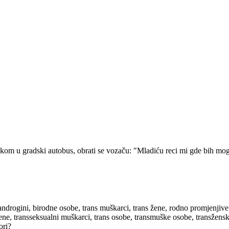
kom u gradski autobus, obrati se vozaču: "Mladiću reci mi gde bih mogao
androgini, birodne osobe, trans muškarci, trans žene, rodno promjenjive
žene, transseksualni muškarci, trans osobe, transmuške osobe, transžen
ori?