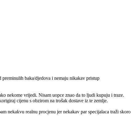
od preminulih baka/djedova i nemaju nikakav pristup
ko nekome vrijedi. Nisam uopce znao da to ljudi kupuju i traze.
origiraj cijenu s obzirom na trošak dostave iz te zemlje.
m nekakvu realnu procjenu jer nekakav par specijalaca traži skoro