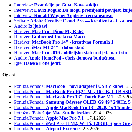
Interview:
Evanđelje po Guyu Kawasakiju
Interview:
David Pogue: Da mogu promijeniti povijest, izlij
Interview:
Ronald Wayne: Appleov treći suosnivač
Softver:
Adobe Creative Cloud Pro — kreativni alati za pro
Audio:
Iz ljubavi
Hardver:
Mac Pro - Pimp My Ride!
Hardver:
Budućnost Intela na Macu
Hardver:
MacBook Pro 14" - kreativna Formula 1
Hardver:
iMac M1 24" - dobar dan!
Hardver:
Mac Pro 2019 - obiteljsko stablo: djed, otac i sin
Audio:
Apple HomePod - obris domova budućnosti
Igre:
Daleko Lone jedri!
Oglasi
Ponuda/Ponuda:
MacBook - novi adapter i USB-c kabel
|
21.
Ponuda/Ponuda:
MacBook Pro 16,2" M1, 16 GB, 1 TB S
Ponuda/Ponuda:
MacBook Pro 13" Touch Bar M1
|
30.5.20
Ponuda/Ponuda:
Samsung Odyssey OLED G9 49” 240Hz, 5 g
Ponuda/Ponuda:
Apple MacBook Pro 13” 2020, 4x Thunder
Potražnja/Potražnja:
Mac Studio tražim
|
22.4.2026
Ponuda/Ponuda:
Apple Mac Pro 7,1
|
17.4.2026
Ponuda/Ponuda:
iPad Pro 11 M2, Wi-Fi, 128GB, Space Grey
Ponuda/Ponuda:
Airport Extreme
|
2.3.2026