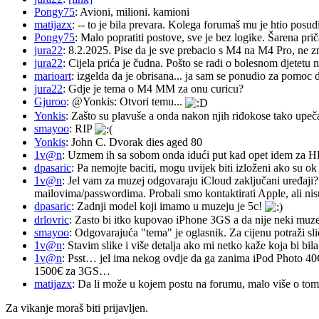
Pongy75
: Avioni, milioni. kamioni
matijazx
: -- to je bila prevara. Kolega forumaš mu je htio posud
Pongy75
: Malo popratiti postove, sve je bez logike. Šarena pri
jura22
: 8.2.2025. Pise da je sve prebacio s M4 na M4 Pro, ne z
jura22
: Cijela prića je čudna. Pošto se radi o bolesnom djetetu n
marioart
: izgelda da je obrisana... ja sam se ponudio za pomoc d
jura22
: Gdje je tema o M4 MM za onu curicu?
Gjuroo
: @Yonkis: Otvori temu...
Yonkis
: Zašto su plavuše a onda nakon njih riđokose tako upeča
smayoo
: RIP
Yonkis
: John C. Dvorak dies aged 80
1v@n
: Uzmem ih sa sobom onda idući put kad opet idem za 
dpasaric
: Pa nemojte baciti, mogu uvijek biti izloženi ako su ok
1v@n
: Jel vam za muzej odgovaraju iCloud zaključani uređaji?
mailovima/passwordima. Probali smo kontaktirati Apple, ali nisu
dpasaric
: Zadnji model koji imamo u muzeju je 5c!
drlovric
: Zasto bi itko kupovao iPhone 3GS a da nije neki muze
smayoo
: Odgovarajuća "tema" je oglasnik. Za cijenu potraži sli
1v@n
: Stavim slike i više detalja ako mi netko kaže koja bi bi
1v@n
: Psst… jel ima nekog ovdje da ga zanima iPod Photo 40
1500€ za 3GS…
matijazx
: Da li može u kojem postu na forumu, malo više o tome
Za vikanje moraš biti prijavljen.