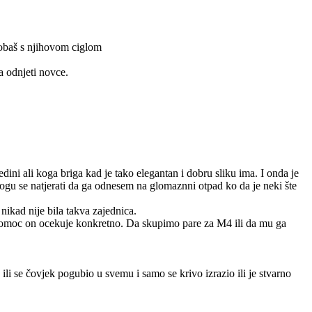
probaš s njihovom ciglom
a odnjeti novce.
ini ali koga briga kad je tako elegantan i dobru sliku ima. I onda je
mogu se natjerati da ga odnesem na glomaznni otpad ko da je neki šte
nikad nije bila takva zajednica.
 pomoc on ocekuje konkretno. Da skupimo pare za M4 ili da mu ga
ili se čovjek pogubio u svemu i samo se krivo izrazio ili je stvarno