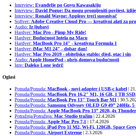
Interview:
Evanđelje po Guyu Kawasakiju
Interview:
David Pogue: Da mogu promijeniti povijest, izlij
Interview:
Ronald Wayne: Appleov treći suosnivač
Softver:
Adobe Creative Cloud Pro — kreativni alati za pro
Audio:
Iz ljubavi
Hardver:
Mac Pro - Pimp My Ride!
Hardver:
Budućnost Intela na Macu
Hardver:
MacBook Pro 14" - kreativna Formula 1
Hardver:
iMac M1 24" - dobar dan!
Hardver:
Mac Pro 2019 - obiteljsko stablo: djed, otac i sin
Audio:
Apple HomePod - obris domova budućnosti
Igre:
Daleko Lone jedri!
Oglasi
Ponuda/Ponuda:
MacBook - novi adapter i USB-c kabel
|
21.
Ponuda/Ponuda:
MacBook Pro 16,2" M1, 16 GB, 1 TB S
Ponuda/Ponuda:
MacBook Pro 13" Touch Bar M1
|
30.5.20
Ponuda/Ponuda:
Samsung Odyssey OLED G9 49” 240Hz, 5 g
Ponuda/Ponuda:
Apple MacBook Pro 13” 2020, 4x Thunder
Potražnja/Potražnja:
Mac Studio tražim
|
22.4.2026
Ponuda/Ponuda:
Apple Mac Pro 7,1
|
17.4.2026
Ponuda/Ponuda:
iPad Pro 11 M2, Wi-Fi, 128GB, Space Grey
Ponuda/Ponuda:
Airport Extreme
|
2.3.2026