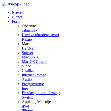
Novosti
Članci
Forum
Općenito
Jabučnjak
Ured za ukradene stvari
Razno
Mac
Hardver
Softver
Mac OS X
Mac OS Classic
Video
Grafika
Internet i mreže
Audio
Programiranje
Igre
Emulacija i virtualizacija
Switch
Apple je, Mac nije
iPod
iPhone