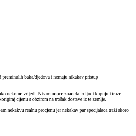
od preminulih baka/djedova i nemaju nikakav pristup
ko nekome vrijedi. Nisam uopce znao da to ljudi kupuju i traze.
origiraj cijenu s obzirom na trošak dostave iz te zemlje.
m nekakvu realnu procjenu jer nekakav par specijalaca traži skoro