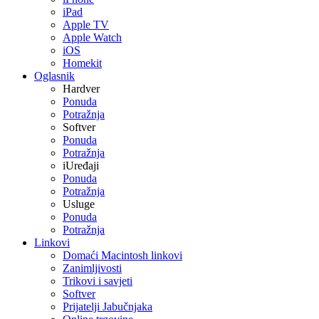
iPad
Apple TV
Apple Watch
iOS
Homekit
Oglasnik
Hardver
Ponuda
Potražnja
Softver
Ponuda
Potražnja
iUređaji
Ponuda
Potražnja
Usluge
Ponuda
Potražnja
Linkovi
Domaći Macintosh linkovi
Zanimljivosti
Trikovi i savjeti
Softver
Prijatelji Jabučnjaka