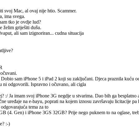
iti svoj Mac, al ovaj nije htio. Scammer.
ča, ima svega.
nam tko je ovdje lud?
e želim griješiti dušu.
vaput, ali sam izignoriran... cudna situacija
tljive?
HR
 očuvani.
 Dobio sam iPhone 5 i iPad 2 koji su zaključani. Djeca praznila kuću 
 ni odgovorili. Ispravno i očuvano, ali cigla
j? :/ Ja imam svoj iPhone 3G negdje u stvarima. Dao bih ga besplatno a
čne uređaje na e-bayu, poprati na kojem iznosu završavaju licitacije pa k
la odgovarajuća tema za to
GB (4. Gen) i iPhone 3GS 32GB? Prije nego puknem to na oglase, treba
? :-)