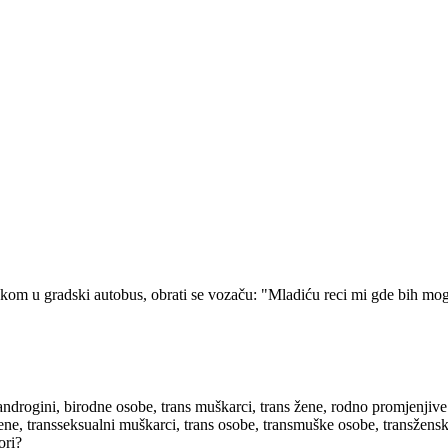
kom u gradski autobus, obrati se vozaču: "Mladiću reci mi gde bih mogao
androgini, birodne osobe, trans muškarci, trans žene, rodno promjenjive
žene, transseksualni muškarci, trans osobe, transmuške osobe, transžen
ori?