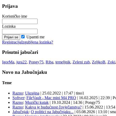
Prijava
Korisničko ime
Lozinka
Upamti me
Registracija
Izgubljena lozinka?
Prisutni jabučari
IgorMa
,
jura22
,
Pongy75
,
Riba
,
temeljnik
,
Zeleni zub
,
ZeljkoB
,
Zoki
Novo na Jabučnjaku
Teme
Razno
:
Ukrajina
|
25.02.2022
|
17:47
|
tino1
Softver
:
FileVault - Mac mini M4 PRO
|
16.02.2025
|
22:39
|
P
Razno
:
Muzički kutak
|
19.10.2024
|
14:36
|
Pongy75
Razno
:
Kakva je budućnost čovječanstva?
|
15.06.2022
|
13:5
Jabučnjak
:
O politici na Jabučnjaku...
|
03.08.2026
|
13:10
|
sma