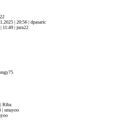
a22
11.2025
|
20:56
|
dpasaric
6
|
11:49
|
jura22
ongy75
3
|
Riba
3
|
smayoo
yoo