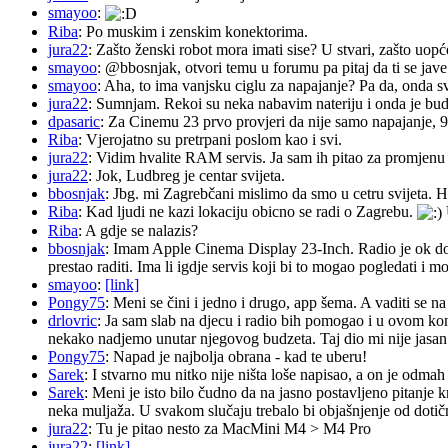
smayoo
:
Riba
: Po muskim i zenskim konektorima.
jura22
: Zašto ženski robot mora imati sise? U stvari, zašto uopć
smayoo
: @bbosnjak, otvori temu u forumu pa pitaj da ti se jave
smayoo
: Aha, to ima vanjsku ciglu za napajanje? Pa da, onda s
jura22
: Sumnjam. Rekoi su neka nabavim nateriju i onda je budu 
dpasaric
: Za Cinemu 23 prvo provjeri da nije samo napajanje, 
Riba
: Vjerojatno su pretrpani poslom kao i svi.
jura22
: Vidim hvalite RAM servis. Ja sam ih pitao za promjenu ba
jura22
: Jok, Ludbreg je centar svijeta.
bbosnjak
: Jbg. mi Zagrebčani mislimo da smo u cetru svijeta. H
Riba
: Kad ljudi ne kazi lokaciju obicno se radi o Zagrebu.
Riba
: A gdje se nalazis?
bbosnjak
: Imam Apple Cinema Display 23-Inch. Radio je ok do pr
prestao raditi. Ima li igdje servis koji bi to mogao pogledati 
smayoo
:
[link]
Pongy75
: Meni se čini i jedno i drugo, app šema. A vaditi se n
drlovric
: Ja sam slab na djecu i radio bih pomogao i u ovom k
nekako nadjemo unutar njegovog budzeta. Taj dio mi nije jasan.
Pongy75
: Napad je najbolja obrana - kad te uberu!
Sarek
: I stvarno mu nitko nije ništa loše napisao, a on je odm
Sarek
: Meni je isto bilo čudno da na jasno postavljeno pitanje 
neka muljaža. U svakom slučaju trebalo bi objašnjenje od dotičn
jura22
: Tu je pitao nesto za MacMini M4 > M4 Pro
jura22
:
[link]