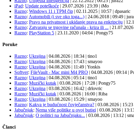
Razno
:
Umjetna inteligencija
|
22.12.2022
|
00:23
|
jura22
iPad
:
Update poteškoće
|
29.07.2026
|
23:39
|
iMo
Razno
:
Windows 11 i TPM čip
|
02.11.2025
|
10:57
|
dpasaric
Razno
:
Automobili (i sve oko toga...)
|
24.06.2018
|
09:49
|
jur
Razno
:
Pravo na privatnost i ukidanje prava na enkripciju
|
12.
Razno
:
Zatvaraju se trgovine računala - kriza ili ...
|
21.07.202
Razno
:
PlayStation 5
|
23.11.2020
|
04:04
|
Pongy75
Poruke
Razno
:
Ukrajina
| 04.08.2026
|
18:34
|
tino1
Razno
:
Ukrajina
| 04.08.2026
|
17:43
|
smayoo
Razno
:
Ukrajina
| 04.08.2026
|
11:49
|
Yonkis
Softver
:
FileVault - Mac mini M4 PRO
| 04.08.2026
|
09:14
|
P
Razno
:
Ukrajina
| 04.08.2026
|
05:14
|
tino1
Razno
:
Muzički kutak
| 03.08.2026
|
17:28
|
Pongy75
Razno
:
Ukrajina
| 03.08.2026
|
16:42
|
drlovric
Razno
:
Muzički kutak
| 03.08.2026
|
16:00
|
Riba
Razno
:
Ukrajina
| 03.08.2026
|
15:29
|
smayoo
Razno
:
Kakva je budućnost čovječanstva?
| 03.08.2026
|
15:2
Jabučnjak
:
Nema više politike u ovoj butigi
| 03.08.2026
|
13:1
Jabučnjak
:
O politici na Jabučnjaku...
| 03.08.2026
|
13:12
|
sma
Članci