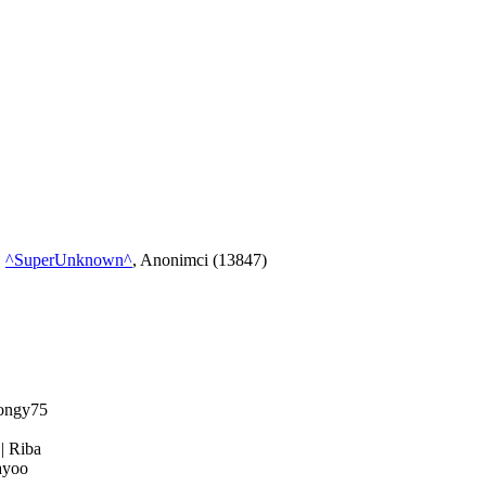
,
^SuperUnknown^
, Anonimci (13847)
ongy75
4
|
Riba
yoo