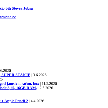
ečio bih Stevea Jobsa
fesionalce
6.2026
SD, SUPER STANJE
|
3.6.2026
26
od jamstva, račun, box
|
11.5.2026
bolt 3, i5, 16GB RAM,
|
2.5.2026
 + Apple Pencil 2
|
4.4.2026