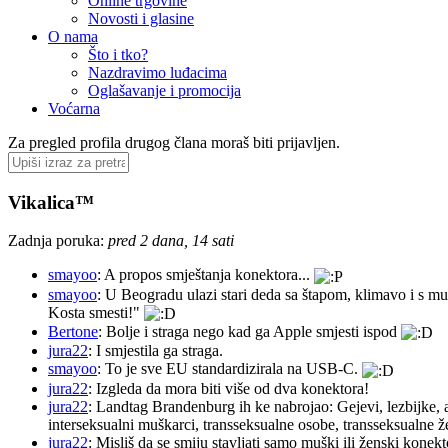
Online trgovine
Novosti i glasine
O nama
Što i tko?
Nazdravimo luđacima
Oglašavanje i promocija
Voćarna
Za pregled profila drugog člana moraš biti prijavljen.
Vikalica™
Zadnja poruka:
pred 2 dana, 14 sati
smayoo
: A propos smještanja konektora...
smayoo
: U Beogradu ulazi stari deda sa štapom, klimavo i s mu
Kosta smesti!"
Bertone
: Bolje i straga nego kad ga Apple smjesti ispod
jura22
: I smjestila ga straga.
smayoo
: To je sve EU standardizirala na USB-C.
jura22
: Izgleda da mora biti više od dva konektora!
jura22
: Landtag Brandenburg ih ke nabrojao: Gejevi, lezbijke, 
interseksualni muškarci, transseksualne osobe, transseksualne 
jura22
: Misliš da se smiju stavljati samo muški ili ženski konekt