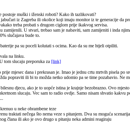
e postoje muški i iženski roboti? Kako ih tazlikovati?
 jabučari iz Zagreba ili okolice koji imaju monitor iz te generacije da 
vakako treba probati s drugom ciglom prije ikakvog servisa.
zamijenili. U stvari, trebao sam je nabaviti, sam zamijeniti i inda njim
90% slučajava bude to.
terije pa su poceli kolutati s ocima. Kao da su me htjeli otpiliti.
vala na linku.
U tom slucaju preporuka za
[link]
ije mjesec dana i prekrasan je. Imao je jednu crtu mrtvih pisela po sred
i možda popraviti ili bi to možda netko udomio pa se time pozabavio. Ne 
a bilesnu djecu, ako je to uopće istina je krajnje bezobrazno. Ovo mjesto 
onkretnom slucaju. Vec sam to radio ovdje. Samo nisam shvatio kakvu
..
ah krenuo u neke obrambene teze
krenu traktati nečega što nema veze s pitanjem. Dva su moguća scenarija 
og člana ili ako je ovo drugo u pitanju neka admini reagiraju