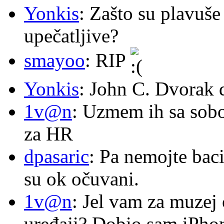
Yonkis
: Zašto su plavuše
upečatljive?
smayoo
: RIP
Yonkis
: John C. Dvorak 
1v@n
: Uzmem ih sa sob
za HR
dpasaric
: Pa nemojte baci
su ok očuvani.
1v@n
: Jel vam za muzej
uređaji? Dobio sam iPhone