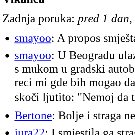
Zadnja poruka:
pred 1 dan, 
smayoo
: A propos smješt
smayoo
: U Beogradu ulaz
s mukom u gradski autobu
reci mi gde bih mogao da 
skoči ljutito: "Nemoj da 
Bertone
: Bolje i straga 
jura22
: I smjestila ga str