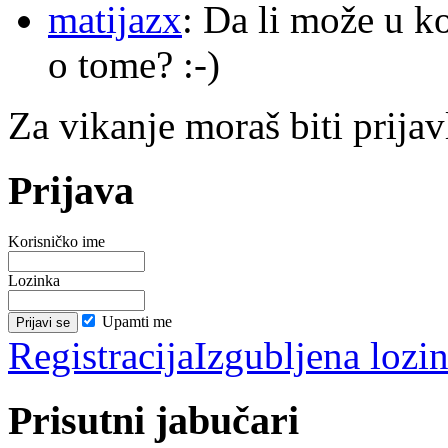
matijazx
: Da li može u k
o tome? :-)
Za vikanje moraš biti prijav
Prijava
Korisničko ime
Lozinka
Upamti me
Registracija
Izgubljena lozi
Prisutni jabučari