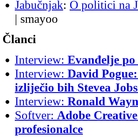
Jabučnjak
:
O politici na 
|
smayoo
Članci
Interview:
Evanđelje p
Interview:
David Pogue: 
izliječio bih Stevea Job
Interview:
Ronald Wayne
Softver:
Adobe Creative 
profesionalce