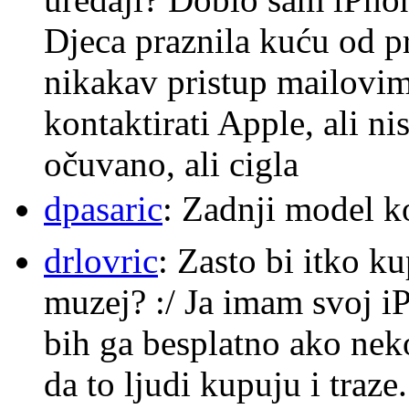
Djeca praznila kuću od p
nikakav pristup mailovi
kontaktirati Apple, ali ni
očuvano, ali cigla
dpasaric
: Zadnji model k
drlovric
: Zasto bi itko k
muzej? :/ Ja imam svoj i
bih ga besplatno ako nek
da to ljudi kupuju i traze.