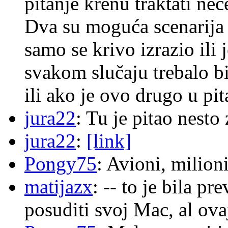
pitanje krenu traktati ne
Dva su moguća scenarija 
samo se krivo izrazio ili
svakom slučaju trebalo b
ili ako je ovo drugo u pi
jura22
: Tu je pitao nes
jura22
:
[link]
Pongy75
: Avioni, milion
matijazx
: -- to je bila p
posuditi svoj Mac, al ova