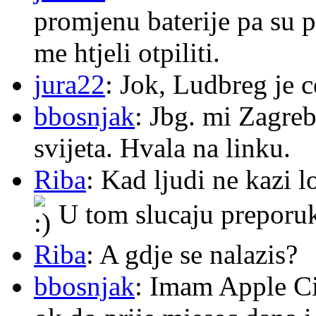
promjenu baterije pa su p
me htjeli otpiliti.
jura22
: Jok, Ludbreg je c
bbosnjak
: Jbg. mi Zagre
svijeta. Hvala na linku.
Riba
: Kad ljudi ne kazi 
U tom slucaju preporu
Riba
: A gdje se nalazis?
bbosnjak
: Imam Apple Ci