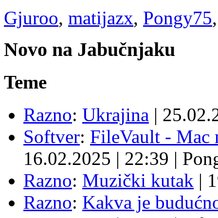
Gjuroo
,
matijazx
,
Pongy75
Novo na Jabučnjaku
Teme
Razno
:
Ukrajina
|
25.02.
Softver
:
FileVault - Ma
16.02.2025
|
22:39
|
Pon
Razno
:
Muzički kutak
|
1
Razno
:
Kakva je budućno