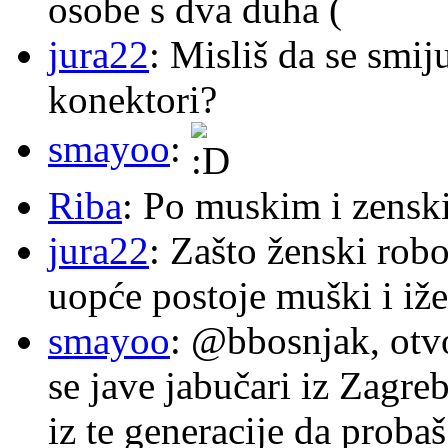
osobe s dva duha (
jura22
: Misliš da se smij
konektori?
smayoo
:
Riba
: Po muskim i zensk
jura22
: Zašto ženski robo
uopće postoje muški i iže
smayoo
: @bbosnjak, otvo
se jave jabučari iz Zagre
iz te generacije da proba