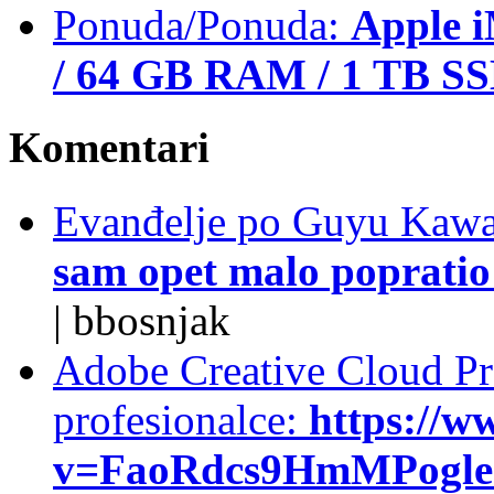
Ponuda/Ponuda:
Apple i
/ 64 GB RAM / 1 TB S
Komentari
Evanđelje po Guyu Kawa
sam opet malo popratio 
|
bbosnjak
Adobe Creative Cloud Pro
profesionalce:
https://w
v=FaoRdcs9HmMPogleda