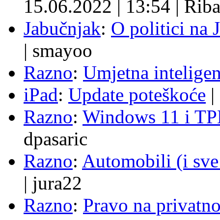
15.06.2022
|
13:54
|
Rib
Jabučnjak
:
O politici na 
|
smayoo
Razno
:
Umjetna inteligen
iPad
:
Update poteškoće
|
Razno
:
Windows 11 i TP
dpasaric
Razno
:
Automobili (i sve
|
jura22
Razno
:
Pravo na privatno