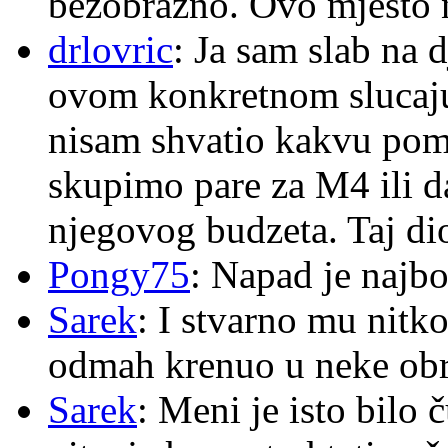
bezobrazno. Ovo mjesto n
drlovric
: Ja sam slab na 
ovom konkretnom slucaju
nisam shvatio kakvu pom
skupimo pare za M4 ili 
njegovog budzeta. Taj dio
Pongy75
: Napad je najbo
Sarek
: I stvarno mu nitko
odmah krenuo u neke ob
Sarek
: Meni je isto bilo