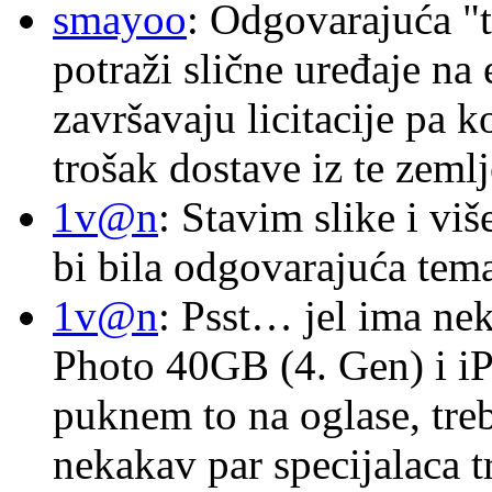
smayoo
: Odgovarajuća "t
potraži slične uređaje na
završavaju licitacije pa k
trošak dostave iz te zemlj
1v@n
: Stavim slike i vi
bi bila odgovarajuća tema
1v@n
: Psst… jel ima ne
Photo 40GB (4. Gen) i i
puknem to na oglase, tre
nekakav par specijalaca