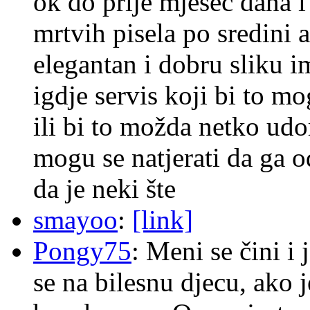
ok do prije mjesec dana i
mrtvih pisela po sredini a
elegantan i dobru sliku im
igdje servis koji bi to m
ili bi to možda netko ud
mogu se natjerati da ga
da je neki šte
smayoo
:
[link]
Pongy75
: Meni se čini i
se na bilesnu djecu, ako j