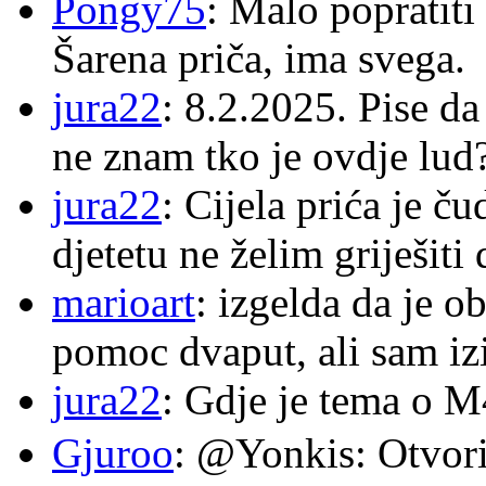
Pongy75
: Malo popratiti
Šarena priča, ima svega.
jura22
: 8.2.2025. Pise d
ne znam tko je ovdje lud
jura22
: Cijela prića je č
djetetu ne želim griješiti
marioart
: izgelda da je o
pomoc dvaput, ali sam izi
jura22
: Gdje je tema o 
Gjuroo
: @Yonkis: Otvori